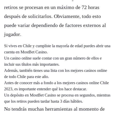
retiros se procesan en un máximo de 72 horas
después de solicitarlos. Obviamente, todo esto
puede variar dependiendo de factores externos al
jugador.
Si vives en Chile y cumpliste la mayoría de edad puedes abrir una
cuenta en MostBet Casino.
Un casino online suele contar con un gran número de ellos e
incluir sus títulos más importantes.
Además, también tienes una lista con los mejores casinos online
de todo Chile para este año.
Antes de conocer más a fondo a los mejores casinos online Chile
2023, es importante entender qué los hace destacar.
Un depósito en MostBet Casino se procesa en segundos, mientras
que los retiros pueden tardar hasta 3 días hábiles.
No tendrás muchas herramientas al momento de