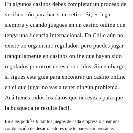
En algunos casinos debes completar un proceso de
verificación para hacer un retiro. Sí, es legal
siempre y cuando juegues en un casino online que
tenga una licencia internacional. En Chile aún no
existe un organismo regulador, pero puedes jugar
tranquilamente en casinos online que hayan sido
regulados por otros entes conocidos. Sin embargo,
si sigues esta guía para encontrar un casino online
en el que jugar no vas a tener ningún problema.
Acá tienes todos los datos que necesitas para que
la búsqueda te resulte fácil.
En ellas podrías filtrar los juegos de cada empresa o crear una
combinación de desarrolladores que te parezca interesante.