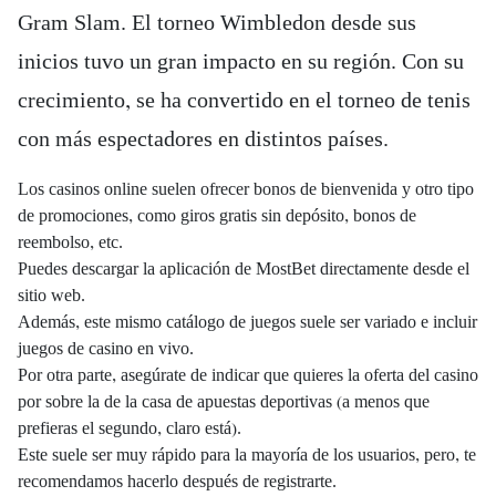
Gram Slam. El torneo Wimbledon desde sus
inicios tuvo un gran impacto en su región. Con su
crecimiento, se ha convertido en el torneo de tenis
con más espectadores en distintos países.
Los casinos online suelen ofrecer bonos de bienvenida y otro tipo
de promociones, como giros gratis sin depósito, bonos de
reembolso, etc.
Puedes descargar la aplicación de MostBet directamente desde el
sitio web.
Además, este mismo catálogo de juegos suele ser variado e incluir
juegos de casino en vivo.
Por otra parte, asegúrate de indicar que quieres la oferta del casino
por sobre la de la casa de apuestas deportivas (a menos que
prefieras el segundo, claro está).
Este suele ser muy rápido para la mayoría de los usuarios, pero, te
recomendamos hacerlo después de registrarte.