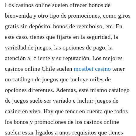
Los casinos online suelen ofrecer bonos de
bienvenida y otro tipo de promociones, como giros
gratis sin depósito, bonos de reembolso, etc. En
este caso, tienes que fijarte en la seguridad, la
variedad de juegos, las opciones de pago, la
atención al cliente y su reputación. Los mejores
casinos online Chile suelen
mostbet casino
tener
un catálogo de juegos que incluye miles de
opciones diferentes. Además, este mismo catálogo
de juegos suele ser variado e incluir juegos de
casino en vivo. Hay que tener en cuenta que todos
los bonos y promociones de los casinos online
suelen estar ligados a unos requisitos que tienes