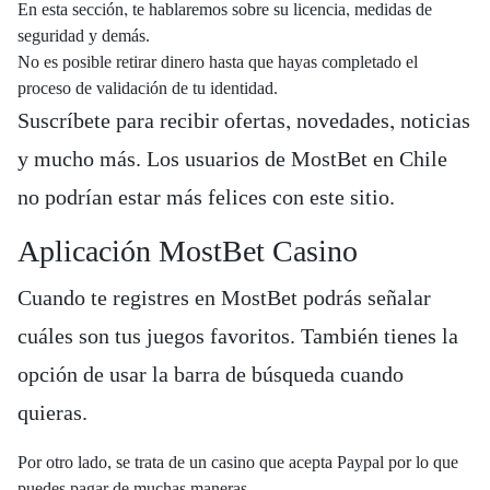
En esta sección, te hablaremos sobre su licencia, medidas de
seguridad y demás.
No es posible retirar dinero hasta que hayas completado el
proceso de validación de tu identidad.
Suscríbete para recibir ofertas, novedades, noticias
y mucho más. Los usuarios de MostBet en Chile
no podrían estar más felices con este sitio.
Aplicación MostBet Casino
Cuando te registres en MostBet podrás señalar
cuáles son tus juegos favoritos. También tienes la
opción de usar la barra de búsqueda cuando
quieras.
Por otro lado, se trata de un casino que acepta Paypal por lo que
puedes pagar de muchas maneras.