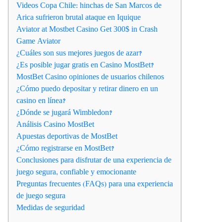
Videos Copa Chile: hinchas de San Marcos de
Arica sufrieron brutal ataque en Iquique
Aviator at Mostbet Casino Get 300$ in Crash
Game Aviator
¿Cuáles son sus mejores juegos de azar?
¿Es posible jugar gratis en Casino MostBet?
MostBet Casino opiniones de usuarios chilenos
¿Cómo puedo depositar y retirar dinero en un
casino en línea?
¿Dónde se jugará Wimbledon?
Análisis Casino MostBet
Apuestas deportivas de MostBet
¿Cómo registrarse en MostBet?
Conclusiones para disfrutar de una experiencia de
juego segura, confiable y emocionante
Preguntas frecuentes (FAQs) para una experiencia
de juego segura
Medidas de seguridad