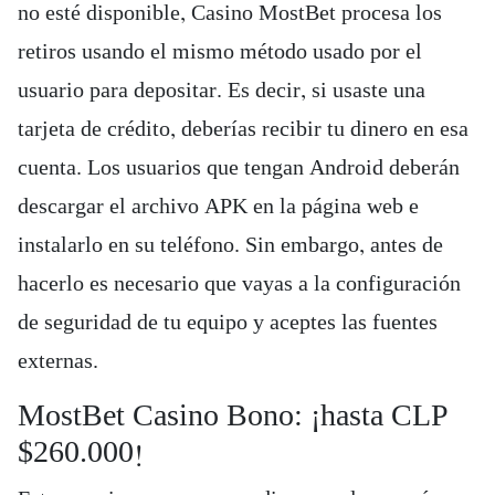
no esté disponible, Casino MostBet procesa los
retiros usando el mismo método usado por el
usuario para depositar. Es decir, si usaste una
tarjeta de crédito, deberías recibir tu dinero en esa
cuenta. Los usuarios que tengan Android deberán
descargar el archivo APK en la página web e
instalarlo en su teléfono. Sin embargo, antes de
hacerlo es necesario que vayas a la configuración
de seguridad de tu equipo y aceptes las fuentes
externas.
MostBet Casino Bono: ¡hasta CLP
$260.000!