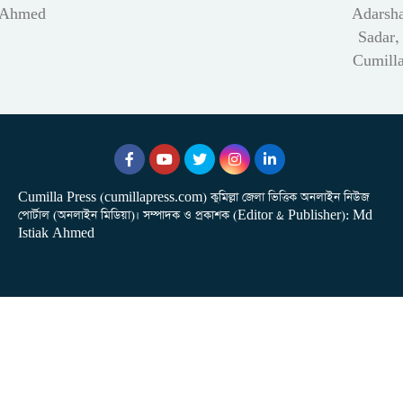
Ahmed
Adarsh
Sadar,
Cumill
Cumilla Press (cumillapress.com) কুমিল্লা জেলা ভিত্তিক অনলাইন নিউজ
পোর্টাল (অনলাইন মিডিয়া)। সম্পাদক ও প্রকাশক (Editor & Publisher): Md
Istiak Ahmed