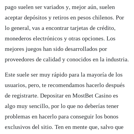
pago suelen ser variados y, mejor aún, suelen
aceptar depósitos y retiros en pesos chilenos. Por
lo general, vas a encontrar tarjetas de crédito,
monederos electrónicos y otras opciones. Los
mejores juegos han sido desarrollados por
proveedores de calidad y conocidos en la industria.
Este suele ser muy rápido para la mayoría de los
usuarios, pero, te recomendamos hacerlo después
de registrarte. Depositar en MostBet Casino es
algo muy sencillo, por lo que no deberías tener
problemas en hacerlo para conseguir los bonos
exclusivos del sitio. Ten en mente que, salvo que