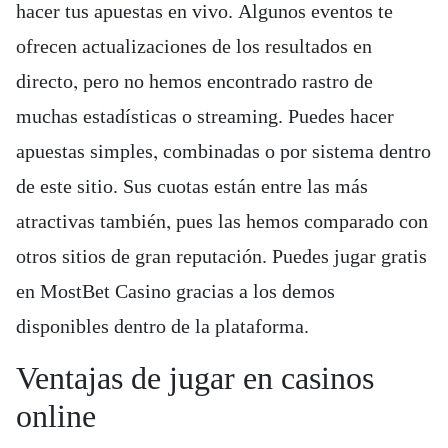
hacer tus apuestas en vivo. Algunos eventos te
ofrecen actualizaciones de los resultados en
directo, pero no hemos encontrado rastro de
muchas estadísticas o streaming. Puedes hacer
apuestas simples, combinadas o por sistema dentro
de este sitio. Sus cuotas están entre las más
atractivas también, pues las hemos comparado con
otros sitios de gran reputación. Puedes jugar gratis
en MostBet Casino gracias a los demos
disponibles dentro de la plataforma.
Ventajas de jugar en casinos
online