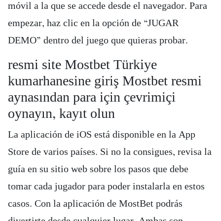
móvil a la que se accede desde el navegador. Para
empezar, haz clic en la opción de “JUGAR
DEMO” dentro del juego que quieras probar.
resmi site Mostbet Türkiye
kumarhanesine giriş Mostbet resmi
aynasından para için çevrimiçi
oynayın, kayıt olun
La aplicación de iOS está disponible en la App
Store de varios países. Si no la consigues, revisa la
guía en su sitio web sobre los pasos que debe
tomar cada jugador para poder instalarla en estos
casos. Con la aplicación de MostBet podrás