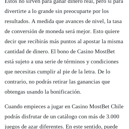
Estos no sirven para ganar dinero real, pero sí para
divertirte a lo grande sin preocuparte por los
resultados. A medida que avances de nivel, la tasa
de conversión de moneda será mejor. Esto quiere
decir que recibirás más puntos al apostar la misma
cantidad de dinero. El bono de Casino MostBet
está sujeto a una serie de términos y condiciones
que necesitas cumplir al pie de la letra. De lo
contrario, no podrás retirar las ganancias que
obtengas usando la bonificación.
Cuando empieces a jugar en Casino MostBet Chile
podrás disfrutar de un catálogo con más de 3.000
juegos de azar diferentes. En este sentido, puede