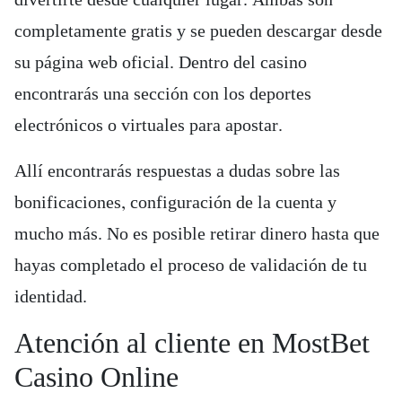
divertirte desde cualquier lugar. Ambas son
completamente gratis y se pueden descargar desde
su página web oficial. Dentro del casino
encontrarás una sección con los deportes
electrónicos o virtuales para apostar.
Allí encontrarás respuestas a dudas sobre las
bonificaciones, configuración de la cuenta y
mucho más. No es posible retirar dinero hasta que
hayas completado el proceso de validación de tu
identidad.
Atención al cliente en MostBet
Casino Online