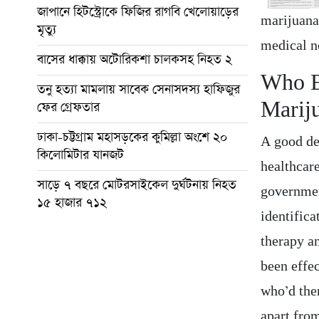
জাপানে হিটস্ট্রোকে ফিজির রাগবি খেলোয়াড়ের
marijuana 
মৃত্যু
medical n
বাসের ধাক্কায় অটোরিকশা চালকসহ নিহত ২
Who E
তনু হত্যা মামলায় সাবেক সেনাসদস্য হাফিজুর
Marij
ফের গ্রেফতার
ঢাকা-চট্টগ্রাম মহাসড়কের কুমিল্লা অংশে ২০
A good dea
কিলোমিটার যানজট
healthcar
সাড়ে ৭ বছরে মোটরসাইকেল দুর্ঘটনায় নিহত
governmen
১৫ হাজার ৭১২
identific
therapy a
been effe
who’d then
apart from