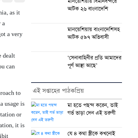
মালয়েশিয়ায় বিমানবন্দরে
আটক ২৬ বাংলাদেশি
a, as it
 a
মালয়েশিয়ায় বাংলাদেশিসহ
got a very
আটক ৫৯৭ অভিবাসী
 dealt
‘সেনাবাহিনীর প্রতি আমাদের
পূর্ণ আস্থা আছে’
you can
এই সপ্তাহের পাঠকপ্রিয়
proach to
na usage is
মা হতে পছন্দ করেন, তাই
গর্ভ ভাড়া দেন এই তরুণী
tation or
tion, it is
যে ৪ কথা স্ত্রীকে কখনোই
ibit