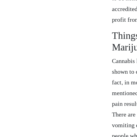
accredite
profit fr
Thing
Marij
Cannabis 
shown to 
fact, in m
mentioned 
pain resul
There ar
vomiting 
people wh