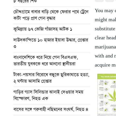
৮ বছরের শিশু
You may c
চৌদ্দগ্রামে বাবার বাড়ি থেকে ফেরার পথে ট্রেনে
কাটা পড়ে প্রাণ গেল বৃদ্ধার
might mak
substitute
কুমিল্লায় ৬৭ কেজি গাঁজাসহ আটক ১
clear head
দাউদকান্দিতে ১০ হাজার ইয়াবা উদ্ধার, গ্রেপ্তার
৩
marijuana
with and n
বাংলাদেশিকে ধরে নিয়ে গেল বিএসএফ,
ভারতীয় যুবককে ধরে আনলো স্থানীয়রা
acquire m
টাকা-পয়সার বিরোধে বন্ধুকে ছুরিকাঘাতে হত্যা,
২ ঘণ্টায় আসামি গ্রেপ্তার
গাড়ির গ্যাস সিলিন্ডার ঝালাই দেওয়ার সময়
বিস্ফোরণ, নিহত এক
বাসের সঙ্গে গরুবাহী নছিমনের সংঘর্ষ, নিহত ৪