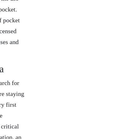
pocket.
of pocket
icensed
uses and
a
arch for
re staying
y first
be
critical
ation, an