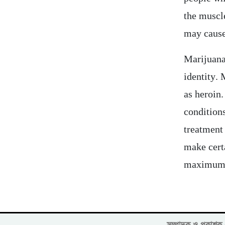
the muscl
may cause 
Marijuana
identity. 
as heroin
conditions
treatment
make cert
maximum q
সম্পাদক ও প্রকাশ