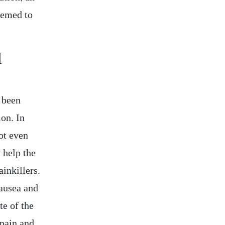
eemed to
l
s been
ion. In
ot even
 help the
ainkillers.
nausea and
te of the
 pain and