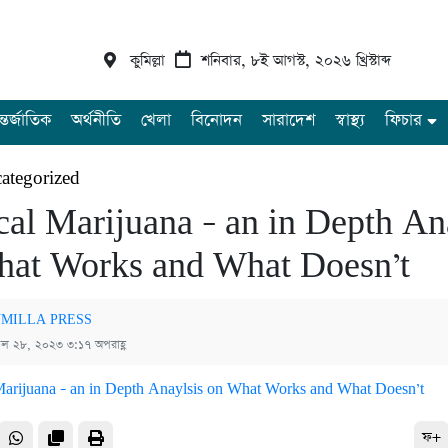
কুমিল্লা
শনিবার, ৮ই আগস্ট, ২০২৬ খ্রিস্টাব্দ
্তর্জাতিক
অর্থনীতি
খেলা
বিনোদন
সারাদেশ
স্বাস্থ্য
ফিচার
ategorized
al Marijuana – an in Depth An
hat Works and What Doesn’t
MILLA PRESS
রিল ২৮, ২০২৩ ৩:১৭ অপরাহ্ণ
ফ+