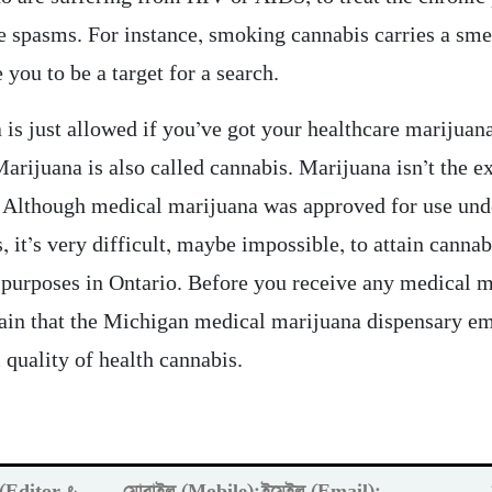
e spasms. For instance, smoking cannabis carries a sme
you to be a target for a search.
 is just allowed if you’ve got your healthcare marijuan
Marijuana is also called cannabis. Marijuana isn’t the 
. Although medical marijuana was approved for use und
, it’s very difficult, maybe impossible, to attain cannab
 purposes in Ontario. Before you receive any medical 
ain that the Michigan medical marijuana dispensary e
uality of health cannabis.
ক (Editor &
মোবাইল (Mobile):
ইমেইল (Email):