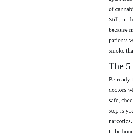
of cannabi
Still, in 
because m
patients 
smoke tha
The 5
Be ready 
doctors w
safe, chec
step is yo
narcotics
to be hon