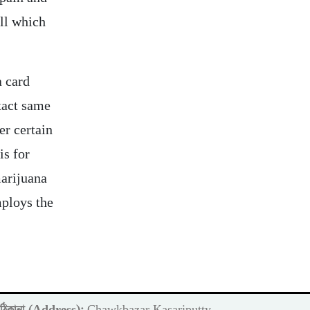
ll which
a card
exact same
er certain
is for
marijuana
mploys the
ঠিকানা (Address):
Chawkbazar Kasariputty