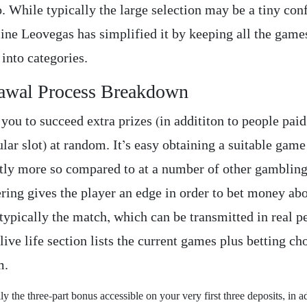
. While typically the large selection may be a tiny con
line Leovegas has simplified it by keeping all the game
into categories.
awal Process Breakdown
 you to succeed extra prizes (in addititon to people pai
ular slot) at random. It’s easy obtaining a suitable game
ntly more so compared to at a number of other gambling 
ring gives the player an edge in order to bet money abo
 typically the match, which can be transmitted in real p
ive life section lists the current games plus betting ch
m.
lly the three-part bonus accessible on your very first three deposits, in a