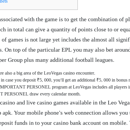
Bets
associated with the game is to get the combination of p
ch in total can give a quantity of points close to or equa
 of games is not large yet includes the almost all signif
es. On top of the particular EPL you may also bet aroun
per Group plus many additional football leagues.
re also a big area of the LeoVegas casino encounter.
, in case you deposit ₹5, 000, you’ll get an additional ₹5, 000 in bonus
MPORTANT PERSONEL program at LeoVegas includes all players 
PERSONEL draw every calendar month.
 casino and live casino games available in the Leo Vega
p apk. Your mobile phone’s web connection allows you 
deposit funds in to your casino bank account on mobile.