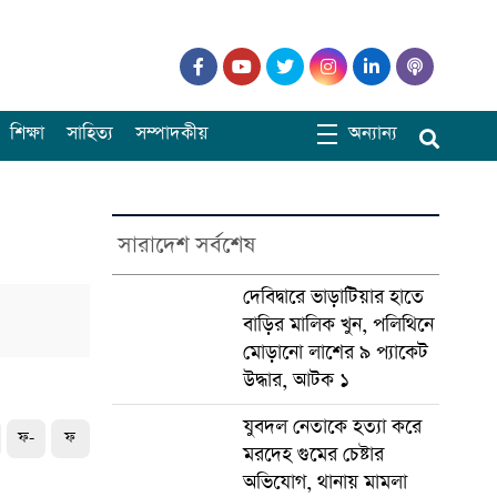
শিক্ষা
সাহিত্য
সম্পাদকীয়
অন্যান্য
সারাদেশ সর্বশেষ
দেবিদ্বারে ভাড়াটিয়ার হাতে
বাড়ির মালিক খুন, পলিথিনে
মোড়ানো লাশের ৯ প্যাকেট
উদ্ধার, আটক ১
যুবদল নেতাকে হত্যা করে
ফ-
ফ
মরদেহ গুমের চেষ্টার
অভিযোগ, থানায় মামলা