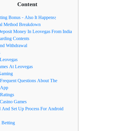
Content
tting Bonus – Also It Happens!
al Method Breakdown
eposit Money In Leovegas From India
arding Contents
And Withdrawal
s
 Leovegas
ames At Leovegas
Gaming
Frequent Questions About The
 App
Ratings
 Casino Games
 And Set Up Process For Android
 Betting