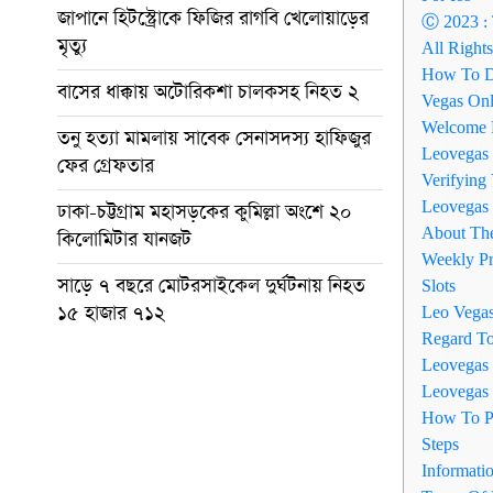
জাপানে হিটস্ট্রোকে ফিজির রাগবি খেলোয়াড়ের
Ⓒ 2023 : 
মৃত্যু
All Right
How To D
বাসের ধাক্কায় অটোরিকশা চালকসহ নিহত ২
Vegas On
Welcome 
তনু হত্যা মামলায় সাবেক সেনাসদস্য হাফিজুর
Leovegas 
ফের গ্রেফতার
Verifying
Leovegas 
ঢাকা-চট্টগ্রাম মহাসড়কের কুমিল্লা অংশে ২০
About The
কিলোমিটার যানজট
Weekly Pr
সাড়ে ৭ বছরে মোটরসাইকেল দুর্ঘটনায় নিহত
Slots
১৫ হাজার ৭১২
Leo Vega
Regard To
Leovegas 
Leovegas 
How To Pl
Steps
Informati