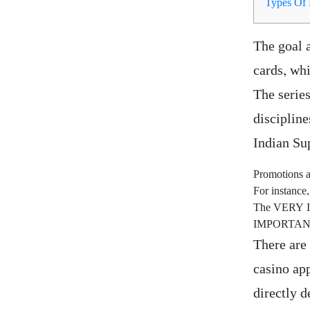
Types Of 
The goal 
cards, whi
The series
disciplin
Indian Su
Promotions a
For instance
The VERY I
IMPORTANT 
There are
casino ap
directly 