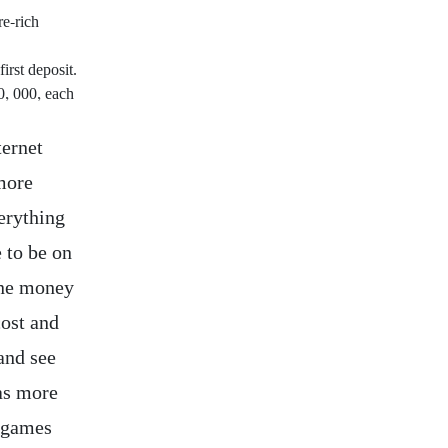
re-rich
irst deposit.
80, 000, each
ternet
more
erything
e to be on
uine money
cost and
 and see
has more
V games