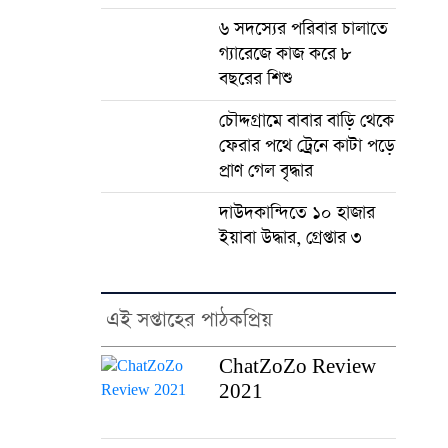
৬ সদস্যের পরিবার চালাতে
গ্যারেজে কাজ করে ৮
বছরের শিশু
চৌদ্দগ্রামে বাবার বাড়ি থেকে
ফেরার পথে ট্রেনে কাটা পড়ে
প্রাণ গেল বৃদ্ধার
দাউদকান্দিতে ১০ হাজার
ইয়াবা উদ্ধার, গ্রেপ্তার ৩
এই সপ্তাহের পাঠকপ্রিয়
ChatZoZo Review
2021