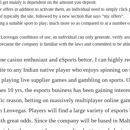
l get mainly is dependent on the amount you deposit.
 offers in addition to activate them, an individual need to simply click
f typically the site, followed by a new section that says “my offers”.
ting a suitable sport to play; much more so as compared to at a number o
.
 Leovegas conditions of use, an individual can only generate, verify a
because the company is familiar with the laws and committed to be able 
ine casino enthusiast and eSports bettor, I can highly
ite to any Indian native player who enjoys spinning on 
 playing live supplier games and gambling on sports. 
mes 10 yrs, the esports business has been gaining interes
fic reason, betting on massively multiplayer online gam
 Leovegas. Players will find a large variety of esports 
ith great odds. Since the company will be based in Malt