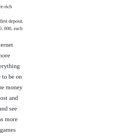
re-rich
irst deposit.
80, 000, each
ternet
more
erything
e to be on
uine money
cost and
 and see
has more
V games