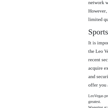
network w
However, 
limited qu
Sports
It is impo
the Leo V
recent sec
acquire ex
and securi
offer you 
LeoVegas pro
greatest.
Wagering at t