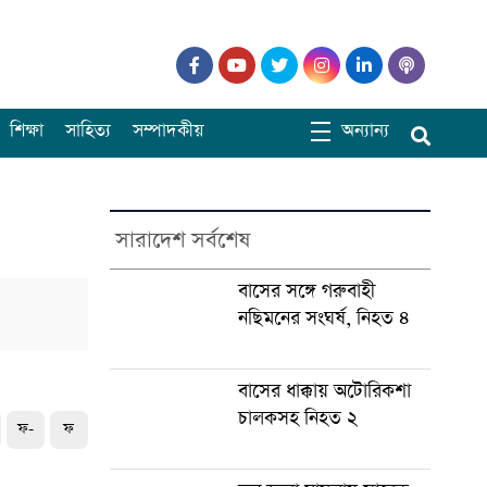
শিক্ষা
সাহিত্য
সম্পাদকীয়
অন্যান্য
সারাদেশ সর্বশেষ
বাসের সঙ্গে গরুবাহী
নছিমনের সংঘর্ষ, নিহত ৪
বাসের ধাক্কায় অটোরিকশা
চালকসহ নিহত ২
ফ-
ফ