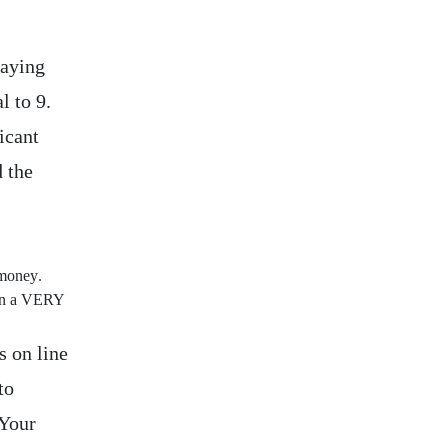
laying
l to 9.
icant
d the
 money.
in a VERY
s on line
to
 Your