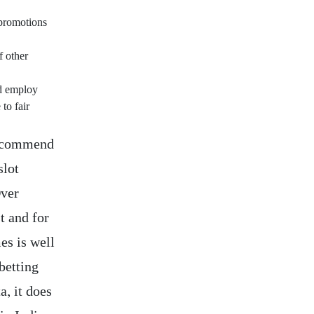
 promotions
f other
nd employ
to fair
 recommend
slot
Over
t and for
es is well
betting
a, it does