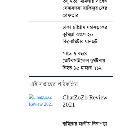
তনু হত্যা মামলায় সাবেক
সেনাসদস্য হাফিজুর ফের
গ্রেফতার
ঢাকা-চট্টগ্রাম মহাসড়কের
কুমিল্লা অংশে ২০
কিলোমিটার যানজট
সাড়ে ৭ বছরে
মোটরসাইকেল দুর্ঘটনায়
নিহত ১৫ হাজার ৭১২
এই সপ্তাহের পাঠকপ্রিয়
ChatZoZo Review
2021
কুমিল্লায় জাতীয় নিরাপত্তা