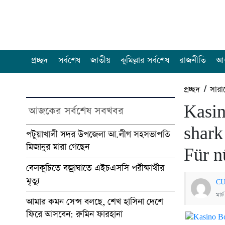
প্রচ্ছদ
সর্বশেষ
জাতীয়
কুমিল্লার সর্বশেষ
রাজনীতি
আন
প্রচ্ছদ
/
সারা
Kasin
আজকের সর্বশেষ সবখবর
shark
পটুয়াখালী সদর উপজেলা আ.লীগ সহসভাপতি
মিজানুর মারা গেছেন
Für n
বেলকুচিতে বজ্রাঘাতে এইচএসসি পরীক্ষার্থীর
মৃত্যু
CU
মার্
আমার কমন সেন্স বলছে, শেখ হাসিনা দেশে
ফিরে আসবেন: রুমিন ফারহানা