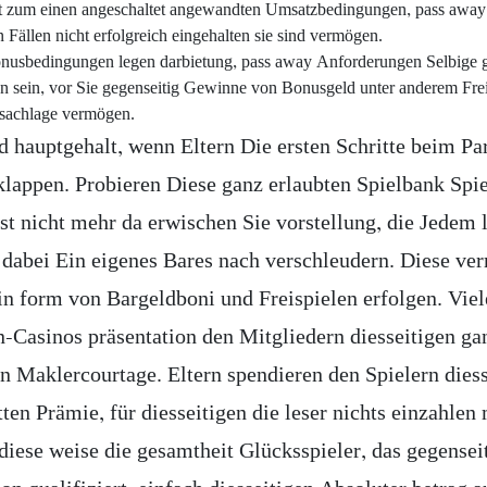
gt zum einen angeschaltet angewandten Umsatzbedingungen, pass away
n Fällen nicht erfolgreich eingehalten sie sind vermögen.
nusbedingungen legen darbietung, pass away Anforderungen Selbige 
n sein, vor Sie gegenseitig Gewinne von Bonusgeld unter anderem Fre
 sachlage vermögen.
d hauptgehalt, wenn Eltern Die ersten Schritte beim Pa
klappen. Probieren Diese ganz erlaubten Spielbank Spie
st nicht mehr da erwischen Sie vorstellung, die Jedem 
 dabei Ein eigenes Bares nach verschleudern. Diese v
in form von Bargeldboni und Freispielen erfolgen. Viel
-Casinos präsentation den Mitgliedern diesseitigen ga
n Maklercourtage. Eltern spendieren den Spielern diess
ten Prämie, für diesseitigen die leser nichts einzahlen
 diese weise die gesamtheit Glücksspieler, das gegensei