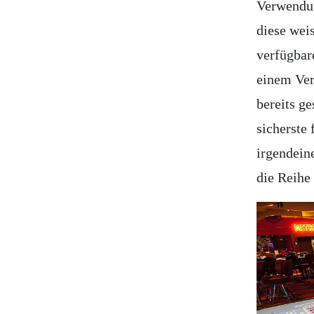
Verwendun
diese wei
verfügbar
einem Ver
bereits g
sicherste 
irgendein
die Reihe