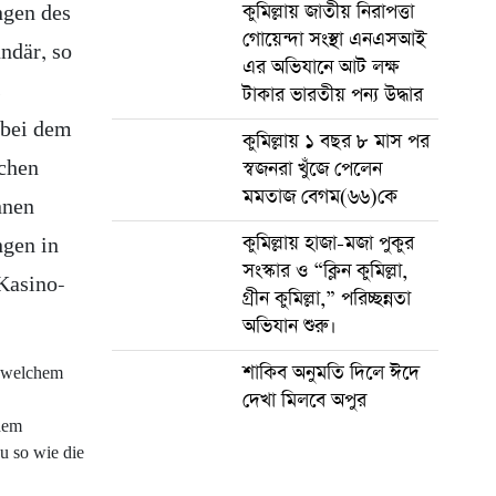
কুমিল্লায় জাতীয় নিরাপত্তা
ngen des
গোয়েন্দা সংস্থা এনএসআই
undär, so
এর অভিযানে আট লক্ষ
s
টাকার ভারতীয় পন্য উদ্ধার
i bei dem
কুমিল্লায় ১ বছর ৮ মাস পর
lchen
স্বজনরা খুঁজে পেলেন
মমতাজ বেগম(৬৬)কে
nnen
কুমিল্লায় হাজা-মজা পুকুর
ngen in
সংস্কার ও “ক্লিন কুমিল্লা,
 Kasino-
গ্রীন কুমিল্লা,” পরিচ্ছন্নতা
অভিযান শুরু।
শাকিব অনুমতি দিলে ঈদে
a welchem
দেখা মিলবে অপুর
dem
u so wie die