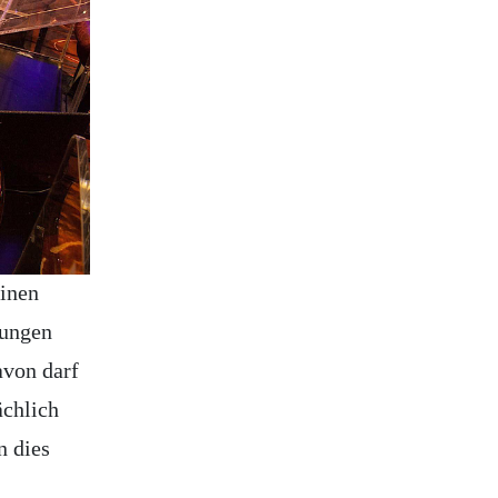
einen
gungen
avon darf
ächlich
n dies