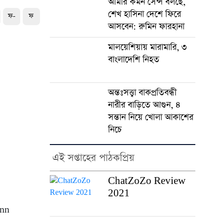
আমার কমন সেন্স বলছে,
শেখ হাসিনা দেশে ফিরে
ফ-
ফ
আসবেন: রুমিন ফারহানা
মালয়েশিয়ায় মারামারি, ৩
বাংলাদেশি নিহত
অন্তঃসত্ত্বা বাকপ্রতিবন্ধী
নারীর বাড়িতে আগুন, ৪
সন্তান নিয়ে খোলা আকাশের
নিচে
এই সপ্তাহের পাঠকপ্রিয়
ChatZoZo Review
2021
ann