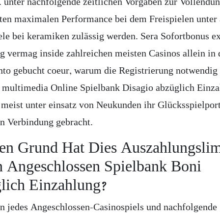
a. unter nachfolgende zeitlichen Vorgaben zur Vollendun
en maximalen Performance bei dem Freispielen unter
ele bei keramiken zulässig werden. Sera Sofortbonus e
g vermag inside zahlreichen meisten Casinos allein in 
nto gebucht coeur, warum die Registrierung notwendig 
hr multimedia Online Spielbank Disagio abzüglich Einz
 meist unter einsatz von Neukunden ihr Glücksspielport
on Verbindung gebracht.
en Grund Hat Dies Auszahlungslim
n Angeschlossen Spielbank Boni
lich Einzahlung?
n jedes Angeschlossen-Casinospiels und nachfolgende