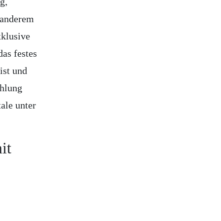
g,
 anderem
xklusive
das festes
ist und
ahlung
ale unter
it