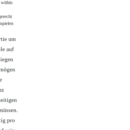
 within
gerecht
ispielen
rtie um
le auf
liegen
ermögen
e
nz
eitigen
 müssen.
tig pro