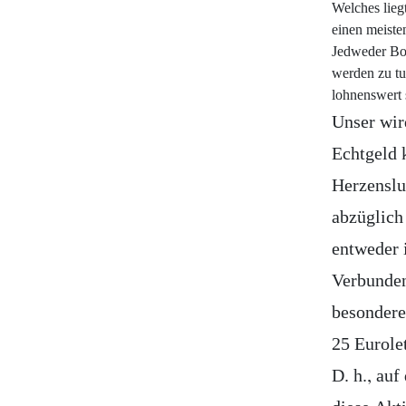
Welches lie
einen meiste
Jedweder Bo
werden zu tu
lohnenswert
Unser wir
Echtgeld 
Herzenslu
abzüglich
entweder 
Verbunden
besondere
25 Eurolet
D. h., auf