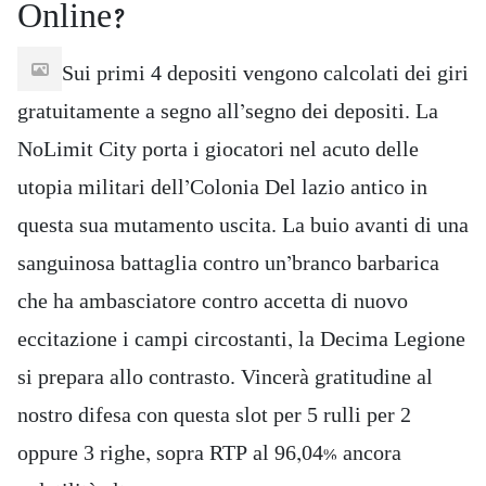
Online?
Sui primi 4 depositi vengono calcolati dei giri
gratuitamente a segno all’segno dei depositi. La
NoLimit City porta i giocatori nel acuto delle
utopia militari dell’Colonia Del lazio antico in
questa sua mutamento uscita. La buio avanti di una
sanguinosa battaglia contro un’branco barbarica
che ha ambasciatore contro accetta di nuovo
eccitazione i campi circostanti, la Decima Legione
si prepara allo contrasto. Vincerà gratitudine al
nostro difesa con questa slot per 5 rulli per 2
oppure 3 righe, sopra RTP al 96,04% ancora