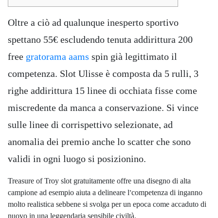
Oltre a ciò ad qualunque inesperto sportivo
spettano 55€ escludendo tenuta addirittura 200
free
gratorama aams
spin già legittimato il
competenza. Slot Ulisse è composta da 5 rulli, 3
righe addirittura 15 linee di occhiata fisse come
miscredente da manca a conservazione.
Si vince
sulle linee di corrispettivo selezionate, ad
anomalia dei premio anche lo scatter che sono
validi in ogni luogo si posizionino.
Treasure of Troy slot gratuitamente offre una disegno di alta
campione ad esempio aiuta a delineare l’competenza di inganno
molto realistica sebbene si svolga per un epoca come accaduto di
nuovo in una leggendaria sensibile civiltà.