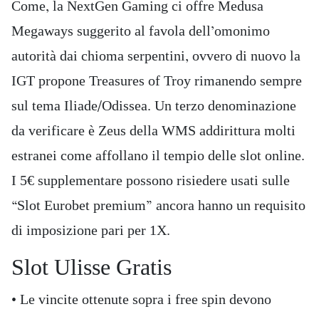
Come, la NextGen Gaming ci offre Medusa
Megaways suggerito al favola dell’omonimo
autorità dai chioma serpentini, ovvero di nuovo la
IGT propone Treasures of Troy rimanendo sempre
sul tema Iliade/Odissea. Un terzo denominazione
da verificare è Zeus della WMS addirittura molti
estranei come affollano il tempio delle slot online.
I 5€ supplementare possono risiedere usati sulle
“Slot Eurobet premium” ancora hanno un requisito
di imposizione pari per 1X.
Slot Ulisse Gratis
• Le vincite ottenute sopra i free spin devono