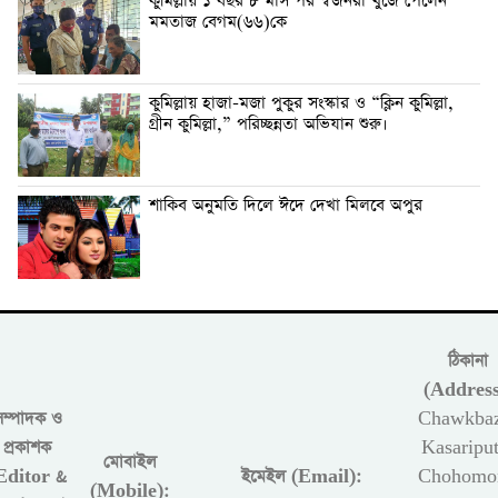
কুমিল্লায় ১ বছর ৮ মাস পর স্বজনরা খুঁজে পেলেন
মমতাজ বেগম(৬৬)কে
কুমিল্লায় হাজা-মজা পুকুর সংস্কার ও “ক্লিন কুমিল্লা,
গ্রীন কুমিল্লা,” পরিচ্ছন্নতা অভিযান শুরু।
শাকিব অনুমতি দিলে ঈদে দেখা মিলবে অপুর
ঠিকানা
(Address
সম্পাদক ও
Chawkbaz
প্রকাশক
Kasariput
মোবাইল
Editor &
ইমেইল (Email):
Chohomon
(Mobile):