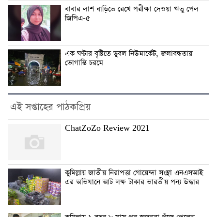
বাবার লাশ বাড়িতে রেখে পরীক্ষা দেওয়া ঋতু পেল
জিপিএ-৫
এক ঘণ্টার বৃষ্টিতে ডুবল নিউমার্কেট, জলাবদ্ধতায়
ভোগান্তি চরমে
এই সপ্তাহের পাঠকপ্রিয়
ChatZoZo Review 2021
কুমিল্লায় জাতীয় নিরাপত্তা গোয়েন্দা সংস্থা এনএসআই
এর অভিযানে আট লক্ষ টাকার ভারতীয় পন্য উদ্ধার