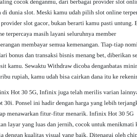
paling cocok denganmu, dari berbagai provider slot onli
 di dunia slot. Meski kamu udah pilih slot online terpe
u provider slot gacor, bukan berarti kamu pasti untung.
ine terpercaya masih layani seluruhnya member
terangan membayar semua kemenangan. Tiap-tiap nomi
dari bonus dan transaksi bisnis menang bet, diberikan 
sit kamu. Sewaktu Withdraw dicoba denganbatas min
 ribu rupiah, kamu udah bisa cairkan dana itu ke rekeni
inix Hot 30 5G, Infinix juga telah merilis varian lainny
t 30i. Ponsel ini hadir dengan harga yang lebih terjang
ap menawarkan fitur-fitur menarik. Infinix Hot 30 5G
n layar yang luas dan jernih, cocok untuk menikmati 
a dengan kualitas visual yang baik. Ditenagai oleh chi