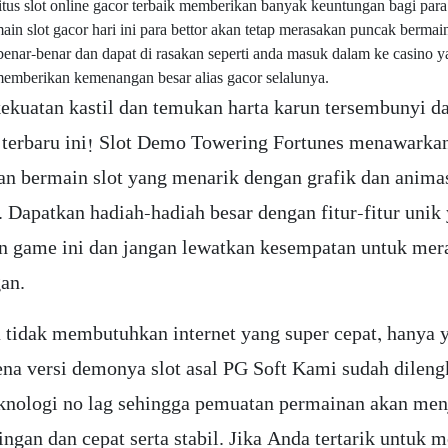
itus slot online gacor terbaik memberikan banyak keuntungan bagi para 
in slot gacor hari ini para bettor akan tetap merasakan puncak bermain
benar-benar dan dapat di rasakan seperti anda masuk dalam ke casino y
memberikan kemenangan besar alias gacor selalunya.
ekuatan kastil dan temukan harta karun tersembunyi d
 terbaru ini! Slot Demo Towering Fortunes menawarka
n bermain slot yang menarik dengan grafik dan anima
Dapatkan hadiah-hadiah besar dengan fitur-fitur unik
n game ini dan jangan lewatkan kesempatan untuk mer
an.
 tidak membutuhkan internet yang super cepat, hanya 
rena versi demonya slot asal PG Soft Kami sudah dileng
knologi no lag sehingga pemuatan permainan akan men
ingan dan cepat serta stabil. Jika Anda tertarik untuk