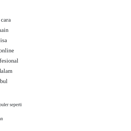
 cara
main
isa
 online
fesional
dalam
bul
ler seperti
an