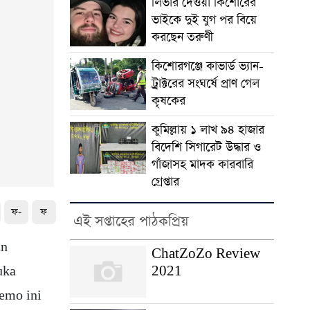
লিভার দেওয়া কিশোরের
ভাইকে দুই যুগ পর বিয়ে
করছেন তরুণী
কিশোরগঞ্জে কাভার্ড ভ্যান-
ট্রাক্টরের সংঘর্ষে প্রাণ গেল
কৃষকের
কুমিল্লায় ১ লাখ ৯৪ হাজার
বিদেশি সিগারেট উদ্ধার ও
গাঁজাসহ মাদক কারবারি
গ্রেপ্তার
ফ-
ফ
এই সপ্তাহের পাঠকপ্রিয়
an
ChatZoZo Review
2021
uka
demo ini