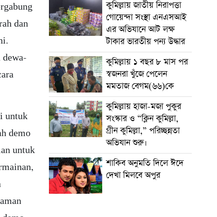
কুমিল্লায় জাতীয় নিরাপত্তা
ergabung
গোয়েন্দা সংস্থা এনএসআই
rah dan
এর অভিযানে আট লক্ষ
ni.
টাকার ভারতীয় পন্য উদ্ধার
n dewa-
কুমিল্লায় ১ বছর ৮ মাস পর
স্বজনরা খুঁজে পেলেন
cara
মমতাজ বেগম(৬৬)কে
কুমিল্লায় হাজা-মজা পুকুর
i untuk
সংস্কার ও “ক্লিন কুমিল্লা,
গ্রীন কুমিল্লা,” পরিচ্ছন্নতা
lah demo
অভিযান শুরু।
ian untuk
শাকিব অনুমতি দিলে ঈদে
rmainan,
দেখা মিলবে অপুর
n
laman