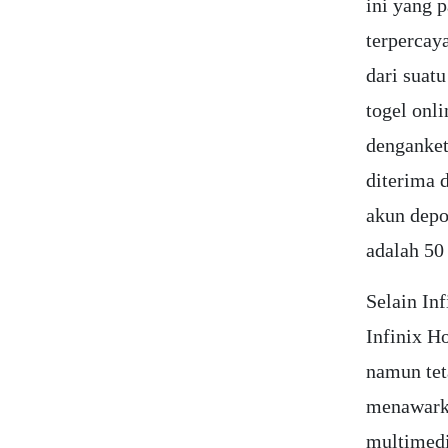
ini yang 
terpercaya
dari suat
togel onl
denganke
diterima 
akun depo
adalah 50
Selain Inf
Infinix Ho
namun tet
menawarka
multimedi