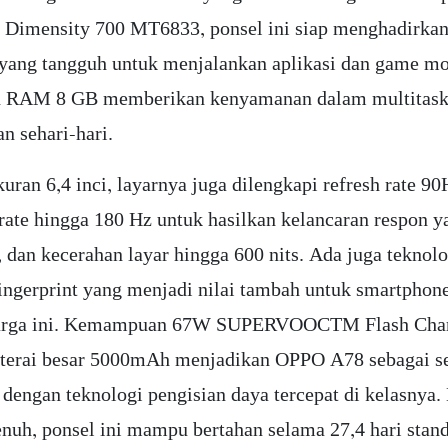
Dimensity 700 MT6833, ponsel ini siap menghadirka
yang tangguh untuk menjalankan aplikasi dan game mo
 RAM 8 GB memberikan kenyamanan dalam multitask
n sehari-hari.
uran 6,4 inci, layarnya juga dilengkapi refresh rate 90
rate hingga 180 Hz untuk hasilkan kelancaran respon y
 dan kecerahan layar hingga 600 nits. Ada juga teknolo
ingerprint yang menjadi nilai tambah untuk smartphone
harga ini. Kemampuan 67W SUPERVOOCTM Flash Cha
aterai besar 5000mAh menjadikan OPPO A78 sebagai s
 dengan teknologi pengisian daya tercepat di kelasnya
enuh, ponsel ini mampu bertahan selama 27,4 hari stan