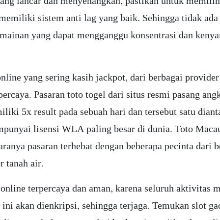
ang lancar dan menyenangkan, pastikan untuk memili
 memiliki sistem anti lag yang baik. Sehingga tidak ad
rmainan yang dapat mengganggu konsentrasi dan keny
online yang sering kasih jackpot, dari berbagai provider
percaya. Pasaran toto togel dari situs resmi pasang ang
iliki 5x result pada sebuah hari dan tersebut satu dian
punyai lisensi WLA paling besar di dunia. Toto Maca
taranya pasaran terhebat dengan beberapa pecinta dari 
r tanah air.
 online terpercaya dan aman, karena seluruh aktivitas m
 ini akan dienkripsi, sehingga terjaga. Temukan slot ga