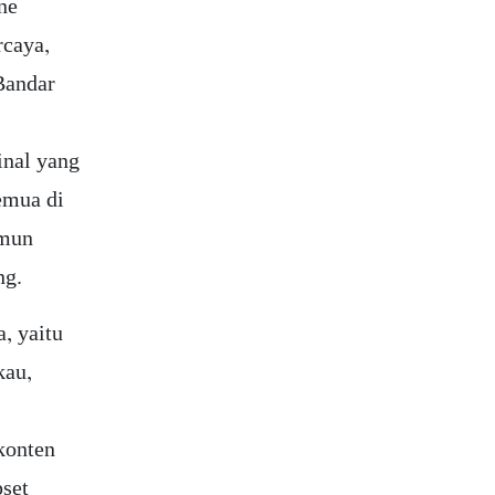
ne
rcaya,
 Bandar
nal yang
semua di
imun
ng.
a, yaitu
kau,
konten
pset