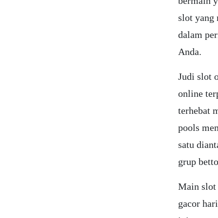
bermain y
slot yang
dalam pe
Anda.
Judi slot 
online ter
terhebat m
pools mem
satu dian
grup betto
Main slot
gacor hari