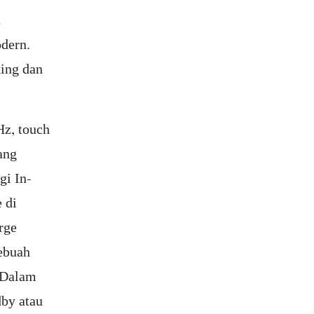
n
dern.
ing dan
Hz, touch
ang
gi In-
 di
rge
ebuah
. Dalam
dby atau