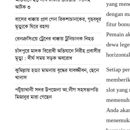
yang mene
আটক ৩
dengan ma
বাসের ধাক্কায় প্রাণ গেল রিকশাচালকের, গৃহবধূর
fitur bon
মৃত্যুকে ঘিরে রহস্য
Pemain a
রেলক্রসিংয়ে ট্রেনের ধাক্কায় ট্রলিচালক নিহত
dewa lege
চাঁদপুরে মাদক বিরোধী অভিযানে নিরীহ প্রবাসীর
horizontal
মৃত্যু : দীর্ঘ সময় সড়ক অবরোধ
Setiap pe
কুমিল্লায় হত্যা মামলায় বৃদ্ধের যাবজ্জীবন, ছেলে
খালাস
memberika
পটুয়াখালী সদর উপজেলা আ.লীগ সহসভাপতি
slot yang
মিজানুর মারা গেছেন
memenuhi
Anda akan
menemuka