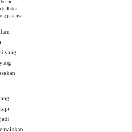
bettor.
 judi slot
ang pastinya
alam
n
si yang
 yang
asakan
yang
kapi
jadi
 memainkan