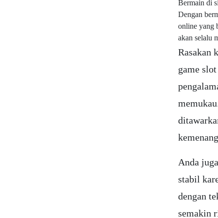
Bermain di s
Dengan berma
online yang 
akan selalu 
Rasakan k
game slot
pengalama
memukau. 
ditawarka
kemenang
Anda juga
stabil ka
dengan te
semakin r