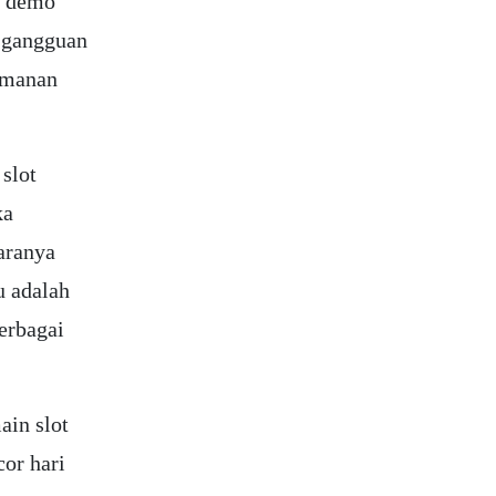
h demo
a gangguan
amanan
 slot
ka
taranya
u adalah
berbagai
ain slot
cor hari