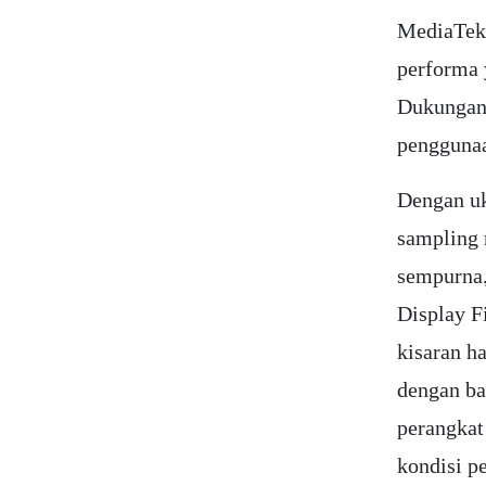
MediaTek 
performa 
Dukungan
penggunaa
Dengan uk
sampling 
sempurna,
Display F
kisaran 
dengan b
perangkat
kondisi p