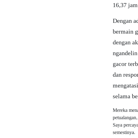
16,37 jam
Dengan ad
bermain g
dengan ak
ngandelin 
gacor ter
dan respo
mengatasi
selama be
Mereka menaw
petualangan,
Saya percaya
semestinya.