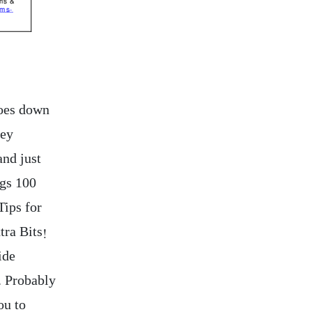
goes down
key
and just
ogs 100
Tips for
ra Bits!
ide
s. Probably
ou to