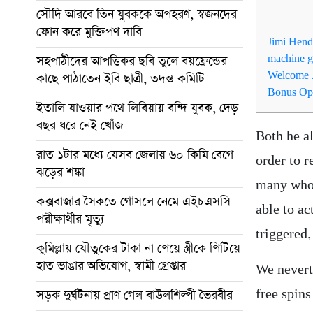
সৌদি আরবে তিন যুবককে অপহরণ, স্বজনদের
ফোন করে মুক্তিপণ দাবি
Jimi Hend
machine 
সহপাঠীদের আপত্তিকর ছবি তুলে বয়ফ্রেন্ডের
Welcome 
কাছে পাঠাতেন ইবি ছাত্রী, তদন্ত কমিটি
Bonus Opp
ইতালি যাওয়ার পথে লিবিয়ায় বন্দি যুবক, দেড়
বছর ধরে নেই খোঁজ
Both he al
রাত ১টার মধ্যে যেসব জেলায় ৬০ কিমি বেগে
order to 
ঝড়ের শঙ্কা
many who 
কক্সবাজার সৈকতে গোসলে নেমে এইচএসসি
able to ac
পরীক্ষার্থীর মৃত্যু
triggered,
কুমিল্লায় যৌতুকের টাকা না পেয়ে স্ত্রীকে পিটিয়ে
হাত ভাঙার অভিযোগ, স্বামী গ্রেপ্তার
We nevert
free spin
সড়ক দুর্ঘটনায় প্রাণ গেল বাউলশিল্পী ভৈরবীর