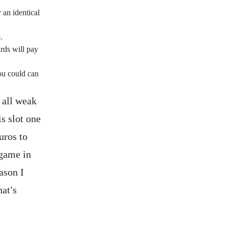
 an identical
.
rds will pay
ou could can
d all weak
s slot one
uros to
 game in
ason I
hat’s