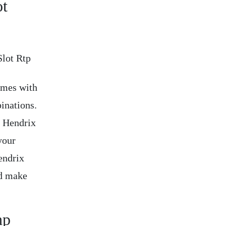
ot
comes with
inations.
i Hendrix
your
endrix
ld make
hp