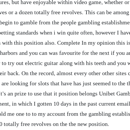
ures, but have enjoyable within video game, whether or 
ves or a dozen totally free revolves. This can be among
egin to gamble from the people gambling establishmen
etting standards when i win quite often, however I have
 with this position also. Complete In my opinion this i
 harbors and you can was favourite for the next if you a
to try out electric guitar along with his teeth and you w
heir back. On the record, almost every other other sites 
 are looking for slots that have has just seemed to the 
It’s an prize to use that it position belongs Unibet Gam
ent, in which I gotten 10 days in the past current emai
told me one to to my account from the gambling establi
0 totally free revolves on the the new position.