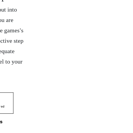
ut into
ou are
the games’s
ctive step
equate
l to your