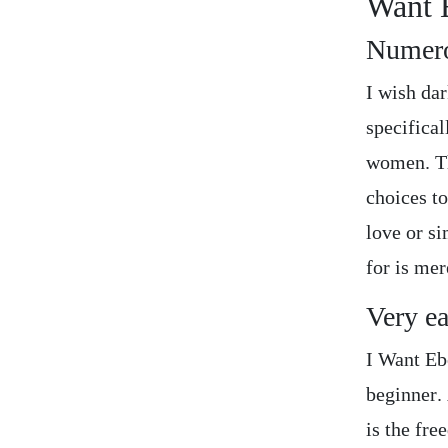
Want 
Numero
I wish dar
specifical
women. Th
choices t
love or s
for is mer
Very e
I Want Eb
beginner. 
is the fr