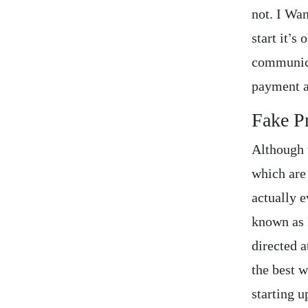
not. I Wa
start it’s
communica
payment 
Fake Pr
Although t
which are 
actually 
known as 
directed a
the best w
starting u