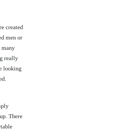
re created
red men or
a many
g really
e looking
ed.
mply
 up. There
rtable