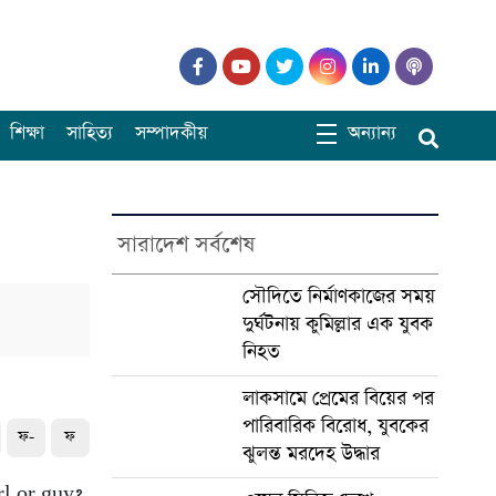
শিক্ষা
সাহিত্য
সম্পাদকীয়
অন্যান্য
সারাদেশ সর্বশেষ
সৌদিতে নির্মাণকাজের সময়
দুর্ঘটনায় কুমিল্লার এক যুবক
নিহত
লাকসামে প্রেমের বিয়ের পর
পারিবারিক বিরোধ, যুবকের
ফ-
ফ
ঝুলন্ত মরদেহ উদ্ধার
rl or guy?