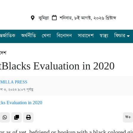
কুমিল্লা
শনিবার, ৮ই আগস্ট, ২০২৬ খ্রিস্টাব্দ
্তর্জাতিক
অর্থনীতি
খেলা
বিনোদন
সারাদেশ
স্বাস্থ্য
ফিচার
দেশ
Blacks Evaluation in 2020
MILLA PRESS
রিল ৩, ২০২৩ ৯:০৭ পূর্বাহ্ণ
ফ+
r as of yet, befriend or hookup with a black colored gi