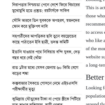
নিরাপত্তার নিশ্চয়তা পেলে দেশে ফিরে বিচারের
This is ac
মুখোমুখি হতে প্রস্তুত: রয়টার্সকে সাকিব
those who 
সৌদি আরবে তিন যুবককে অপহরণ, স্বজনদের
recommend
ফোন করে মুক্তিপণ দাবি
to access
সহপাঠীদের আপত্তিকর ছবি তুলে বয়ফ্রেন্ডের
who like a
কাছে পাঠাতেন ইবি ছাত্রী, তদন্ত কমিটি
of the mo
ইতালি যাওয়ার পথে লিবিয়ায় বন্দি যুবক, দেড়
website su
বছর ধরে নেই খোঁজ
a long-te
রাত ১টার মধ্যে যেসব জেলায় ৬০ কিমি বেগে
ঝড়ের শঙ্কা
Better
কক্সবাজার সৈকতে গোসলে নেমে এইচএসসি
Looking f
পরীক্ষার্থীর মৃত্যু
populatio
কুমিল্লায় যৌতুকের টাকা না পেয়ে স্ত্রীকে পিটিয়ে
around th
হাত ভাঙার অভিযোগ, স্বামী গ্রেপ্তার