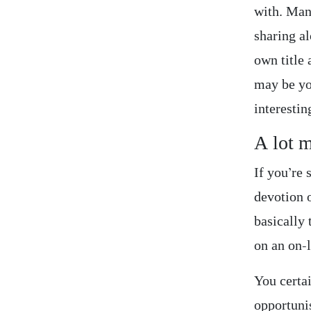
with. Man
sharing al
own title
may be yo
interestin
A lot 
If you’re 
devotion 
basically 
on an on-l
You certa
opportuni