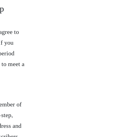
up
agree to
If you
period
e to meet a
member of
-step,
dress and
scribers