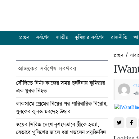
প্রচ্ছদ
সর্বশেষ
জাতীয়
কুমিল্লার সর্বশেষ
রাজনীতি
আন
প্রচ্ছদ
/
সারা
IWant
আজকের সর্বশেষ সবখবর
সৌদিতে নির্মাণকাজের সময় দুর্ঘটনায় কুমিল্লার
CU
এক যুবক নিহত
এপ্
লাকসামে প্রেমের বিয়ের পর পারিবারিক বিরোধ,
যুবকের ঝুলন্ত মরদেহ উদ্ধার
ওয়েব সিরিজ দেখে নৃশংসভাবে স্ত্রীকে হত্যা,
যেভাবে পুলিশের জালে ধরা পড়লেন প্রযুক্তিবিদ
Looking fo