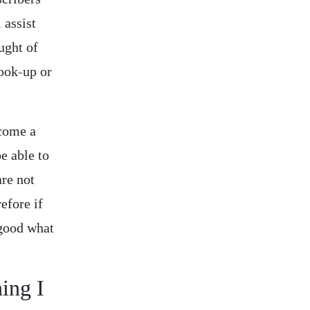
 assist
ought of
hook-up or
ecome a
be able to
are not
efore if
 good what
ing I