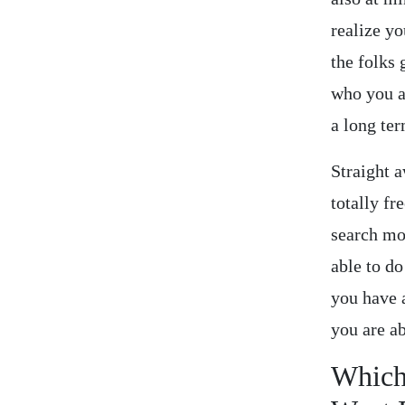
realize yo
the folks 
who you a
a long te
Straight a
totally fr
search mos
able to do
you have a
you are a
Which