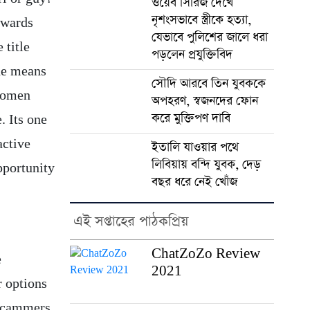
ওয়েব সিরিজ দেখে
নৃশংসভাবে স্ত্রীকে হত্যা,
towards
যেভাবে পুলিশের জালে ধরা
 title
পড়লেন প্রযুক্তিবিদ
the means
সৌদি আরবে তিন যুবককে
 women
অপহরণ, স্বজনদের ফোন
করে মুক্তিপণ দাবি
. Its one
active
ইতালি যাওয়ার পথে
লিবিয়ায় বন্দি যুবক, দেড়
pportunity
বছর ধরে নেই খোঁজ
এই সপ্তাহের পাঠকপ্রিয়
ChatZoZo Review
e
2021
r options
 scammers.