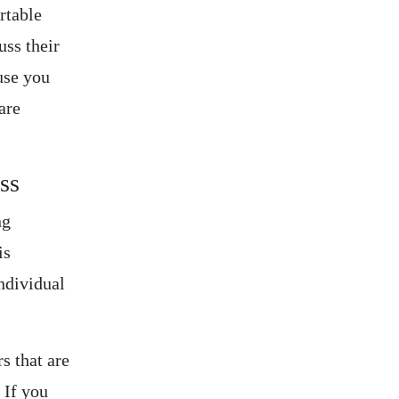
rtable
uss their
use you
are
ss
ng
is
individual
s that are
 If you