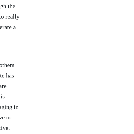
ugh the
to really
erate a
 others
te has
are
is
aging in
ve or
tive.