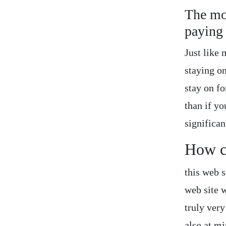
The mo
paying
Just like 
staying o
stay on fo
than if yo
significan
How c
this web s
web site w
truly very
also at m