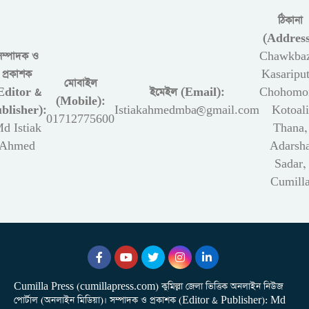
ঠিকানা
(Address
সম্পাদক ও
Chawkbaz
প্রকাশক
Kasariput
মোবাইল
Editor &
ইমেইল (Email):
Chohomon
(Mobile):
blisher):
Istiakahmedmba@gmail.com
Kotoali
01712775600
d Istiak
Thana,
Ahmed
Adarsh
Sadar,
Cumill
Cumilla Press (cumillapress.com) কুমিল্লা জেলা ভিত্তিক অনলাইন নিউজ
পোর্টাল (অনলাইন মিডিয়া)। সম্পাদক ও প্রকাশক (Editor & Publisher): Md