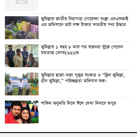
কুমিল্লায় জাতীয় নিরাপত্তা গোয়েন্দা সংস্থা এনএসআই
এর অভিযানে আট লক্ষ টাকার ভারতীয় পন্য উদ্ধার
কুমিল্লায় ১ বছর ৮ মাস পর স্বজনরা খুঁজে পেলেন
মমতাজ বেগম(৬৬)কে
কুমিল্লায় হাজা-মজা পুকুর সংস্কার ও “ক্লিন কুমিল্লা,
গ্রীন কুমিল্লা,” পরিচ্ছন্নতা অভিযান শুরু।
শাকিব অনুমতি দিলে ঈদে দেখা মিলবে অপুর