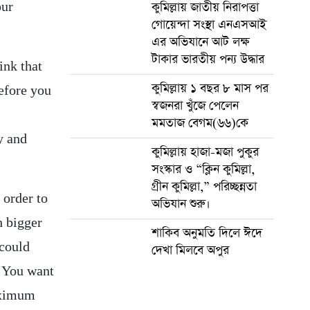
our
কুমিল্লায় জাতীয় নিরাপত্তা
গোয়েন্দা সংস্থা এনএসআই
এর অভিযানে আট লক্ষ
টাকার ভারতীয় পন্য উদ্ধার
ink that
কুমিল্লায় ১ বছর ৮ মাস পর
before you
স্বজনরা খুঁজে পেলেন
মমতাজ বেগম(৬৬)কে
y and
কুমিল্লায় হাজা-মজা পুকুর
সংস্কার ও “ক্লিন কুমিল্লা,
গ্রীন কুমিল্লা,” পরিচ্ছন্নতা
 order to
অভিযান শুরু।
h bigger
শাকিব অনুমতি দিলে ঈদে
 could
দেখা মিলবে অপুর
. You want
aximum