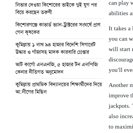
can play w
লিভার দেওয়া কিশোরের ভাইকে দুই যুগ পর
বিয়ে করছেন তরুণী
abilities 
কিশোরগঞ্জে কাভার্ড ভ্যান-ট্রাক্টরের সংঘর্ষে প্রাণ
It takes a
গেল কৃষকের
you can w
কুমিল্লায় ১ লাখ ৯৪ হাজার বিদেশি সিগারেট
will start
উদ্ধার ও গাঁজাসহ মাদক কারবারি গ্রেপ্তার
discourag
আট কার্গো এলএনজি, ৫ হাজার টন এলপিজি
you’ll ev
কেনার নীতিগত অনুমোদন
কুমিল্লায় প্রাথমিক বিদ্যালয়ের শিক্ষার্থীদের দিয়ে
Another m
আ.লীগের মিছিল
improve t
jackpots.
also incr
to maximi