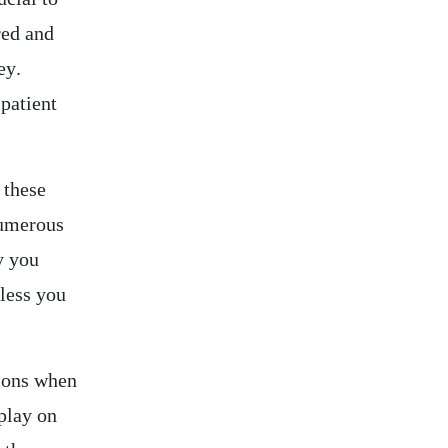
red and
ey.
patient
 these
numerous
y you
nless you
tions when
play on