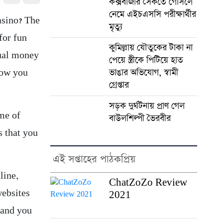
কক্সবাজার সৈকতে গোসলে
নেমে এইচএসসি পরীক্ষার্থীর
asino? The
মৃত্যু
for fun
কুমিল্লায় যৌতুকের টাকা না
tual money
পেয়ে স্ত্রীকে পিটিয়ে হাত
ভাঙার অভিযোগ, স্বামী
how you
গ্রেপ্তার
সড়ক দুর্ঘটনায় প্রাণ গেল
me of
বাউলশিল্পী ভৈরবীর
s that you
এই সপ্তাহের পাঠকপ্রিয়
line,
ChatZoZo Review
websites
2021
 and you