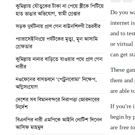
কুমিল্লায় যৌতুকের টাকা না পেয়ে স্ত্রীকে পিটিয়ে
Do you wa
হাত ভাঙার অভিযোগ, স্বামী গ্রেপ্তার
internet i
সড়ক দুর্ঘটনায় প্রাণ গেল বাউলশিল্পী ভৈরবীর
and to te
প্যারাসেইলিংয়ে পর্যটকের মৃত্যু, মূল আসামি
or virtual
গ্রেফতার
can get st
কুমিল্লায় নানার বাড়িতে যাওয়ার পথে প্রাণ গেল
নারীর
These
game
নওফেলের বাসভবনে ‘পেট্রলবোমা’ নিক্ষেপ,
them and 
অগ্নিসংযোগ
are able 
দেশের সব বিমানবন্দরে নিরাপত্তা জোরদারের
If you’re 
নির্দেশ
begin by 
বিএনপির নারী এমপিকে আইনি নোটিশ দিলেন
আসিফ মাহমুদ
are free t