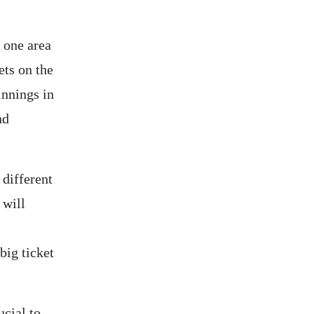
s one area
ets on the
innings in
nd
 different
 will
big ticket
ucial to