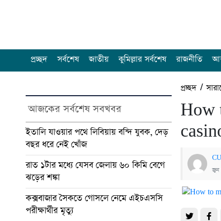
প্রচ্ছদ
সর্বশেষ
জাতীয়
কুমিল্লার সর্বশেষ
রাজনীতি
আন
প্রচ্ছদ
/
সারা
How t
আজকের সর্বশেষ সবখবর
casin
ইতালি যাওয়ার পথে লিবিয়ায় বন্দি যুবক, দেড়
বছর ধরে নেই খোঁজ
CU
রাত ১টার মধ্যে যেসব জেলায় ৬০ কিমি বেগে
জুন
ঝড়ের শঙ্কা
কক্সবাজার সৈকতে গোসলে নেমে এইচএসসি
পরীক্ষার্থীর মৃত্যু