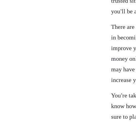
trusted si
you’ll be 
There are
in becomin
improve y
money onl
may have 
increase 
You’re ta
know how 
sure to pl