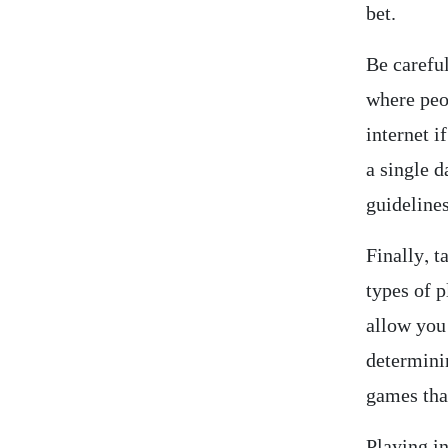
bet.
Be careful
where peo
internet i
a single d
guideline
Finally, 
types of p
allow you
determini
games tha
Playing in