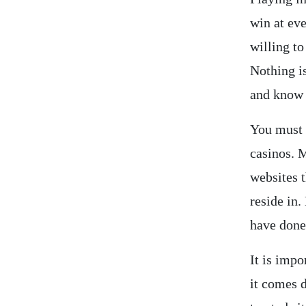
win at eve
willing t
Nothing i
and know w
You must b
casinos. M
websites 
reside in
have don
It is impo
it comes 