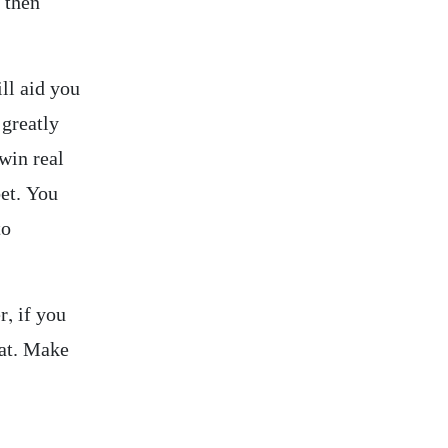
t then
ll aid you
 greatly
win real
et. You
to
r, if you
hat. Make