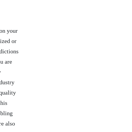
on your
ized or
dictions
ou are
y
ndustry
quality
this
mbling
re also