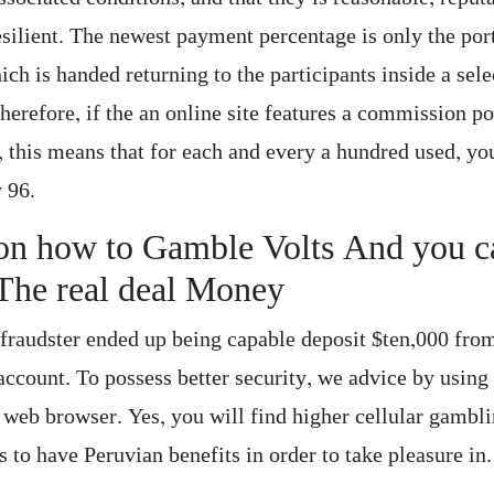
esilient. The newest payment percentage is only the por
h is handed returning to the participants inside a sele
erefore, if the an online site features a commission po
, this means that for each and every a hundred used, yo
 96.
 on how to Gamble Volts And you c
 The real deal Money
 fraudster ended up being capable deposit $ten,000 fro
account. To possess better security, we advice by using
e web browser. Yes, you will find higher cellular gambl
s to have Peruvian benefits in order to take pleasure in.