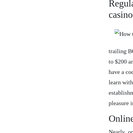
Regul
casino
trailing 
to $200 a
have a co
learn wit
establishm
pleasure i
Onlin
Nearly, o