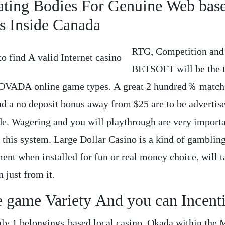
ating Bodies For Genuine Web bas
s Inside Canada
RTG, Competition and
BETSOFT will be the 
BOVADA online game types. A great 2 hundred％ match 
nd a no deposit bonus away from $25 are to be advertis
de. Wagering and you will playthrough are very importa
h this system. Large Dollar Casino is a kind of gamblin
ent when installed for fun or real money choice, will 
n just from it.
e game Variety And you can Incent
nly 1 belongings-based local casino, Okada within the 