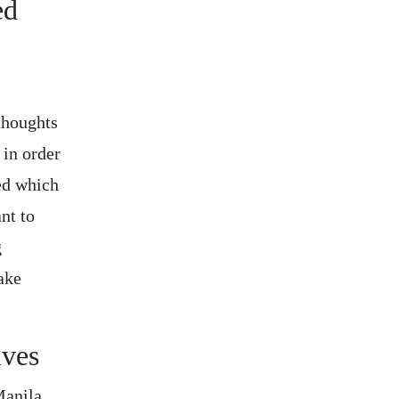
ed
thoughts
in order
ed which
nt to
g
take
ives
Manila,