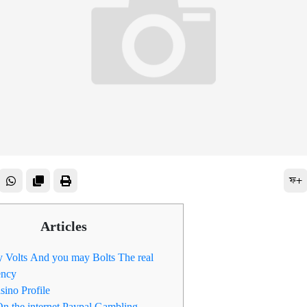
ফ+
Articles
y Volts And you may Bolts The real
ency
sino Profile