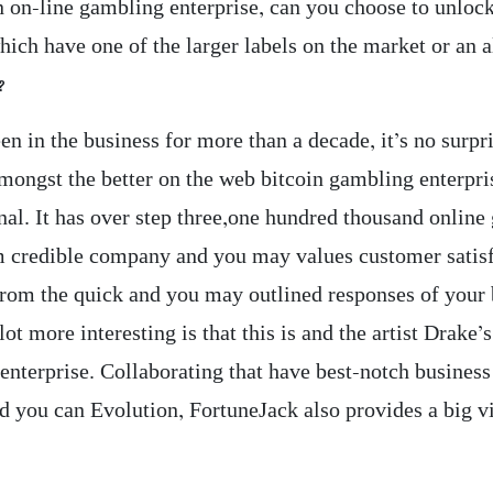
n on-line gambling enterprise, can you choose to unloc
ich have one of the larger labels on the market or an a
?
n in the business for more than a decade, it’s no surpr
amongst the better on the web bitcoin gambling enterpri
onal. It has over step three,one hundred thousand onlin
 credible company and you may values customer satisf
from the quick and you may outlined responses of your
lot more interesting is that this is and the artist Drake’
enterprise. Collaborating that have best-notch business
d you can Evolution, FortuneJack also provides a big 