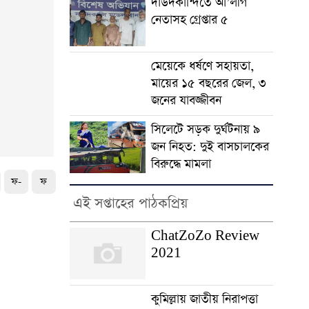
দাউদকান্দিতে আ’লীগ
নেতাসহ গ্রেপ্তার ৫
মেয়েকে ধর্ষণে সহায়তা,
মায়ের ১৫ বছরের জেল, ৩
জনের যাবজ্জীবন
সিলেটে সড়ক দুর্ঘটনায় ৯
জন নিহত: দুই বাসচালকের
বিরুদ্ধে মামলা
ফ-
ফ
এই সপ্তাহের পাঠকপ্রিয়
ChatZoZo Review
2021
কুমিল্লায় জাতীয় নিরাপত্তা