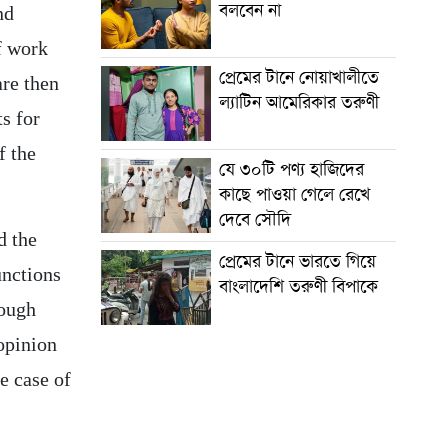
বলবেন না
nd
f work
প্রেমের টানে নোয়াখালীতে
are then
ল্যাটিন আমেরিকার তরুণী
s for
f the
যে ৩০টি পণ্য হাজিদের
কাছে পাওয়া গেলে রেখে
দেবে সৌদি
d the
প্রেমের টানে ভারতে গিয়ে
unctions
বাংলাদেশি তরুণী বিপাকে
nough
 opinion
he case of