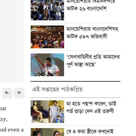
মালয়েশিয়ায় বিমানবন্দরে
আটক ২৬ বাংলাদেশি
মালয়েশিয়ায় বাংলাদেশিসহ
আটক ৫৯৭ অভিবাসী
‘সেনাবাহিনীর প্রতি আমাদের
পূর্ণ আস্থা আছে’
এই সপ্তাহের পাঠকপ্রিয়
ফ-
ফ
মা হতে পছন্দ করেন, তাই
hat
গর্ভ ভাড়া দেন এই তরুণী
azy,
and even a
যে ৪ কথা স্ত্রীকে কখনোই