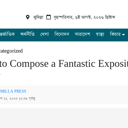
কুমিল্লা
বৃহস্পতিবার, ৬ই আগস্ট, ২০২৬ খ্রিস্টাব্দ
্তর্জাতিক
অর্থনীতি
খেলা
বিনোদন
সারাদেশ
স্বাস্থ্য
ফিচার
ategorized
o Compose a Fantastic Exposi
y
MILLA PRESS
রিল ১১, ২০২৩ ১২:৩৯ পূর্বাহ্ণ