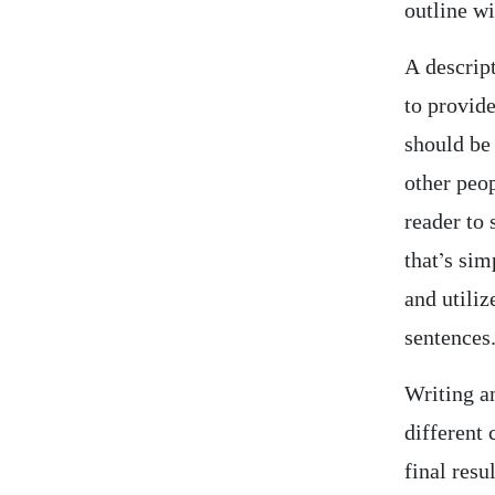
outline wi
A descript
to provide
should be 
other peo
reader to 
that’s si
and utiliz
sentences
Writing a
different 
final resu