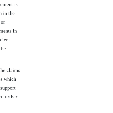
atement is
n in the
 or
ements in
icient
the
the claims
ces which
 support
o further