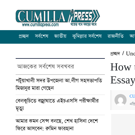
প্রচ্ছদ
সর্বশেষ
জাতীয়
কুমিল্লার সর্বশেষ
রাজনীতি
আন
প্রচ্ছদ
/
Unc
How t
আজকের সর্বশেষ সবখবর
Essa
পটুয়াখালী সদর উপজেলা আ.লীগ সহসভাপতি
মিজানুর মারা গেছেন
CU
বেলকুচিতে বজ্রাঘাতে এইচএসসি পরীক্ষার্থীর
এপ্
মৃত্যু
আমার কমন সেন্স বলছে, শেখ হাসিনা দেশে
ফিরে আসবেন: রুমিন ফারহানা