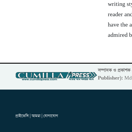
writing s
reader and
have the a
admired b
সম্পাদক ও প্রকাশ
Publisher):
Md 
প্রাইভেসি | আমরা | যোগাযোগ