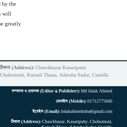
 by the
s will
be greatly
ঠিকানা (Address):
Chawkbazar Kasariputty
m
Chohomoni, Kotoali Thana, Adarsha Sadar, Cumilla
সম্পাদক ও প্রকাশক (Editor & Publisher):
Md Istiak Ahmed
মোবাইল (Mobile):
01712775600
ইমেইল (Email):
Istiakahmedmba@gmail.com
ঠিকানা (Address):
Chawkbazar, Kasariputty, Chohomoni,