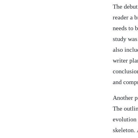
The debut 
reader a b
needs to 
study was 
also inclu
writer pla
conclusion
and compr
Another po
The outlin
evolution 
skeleton. 