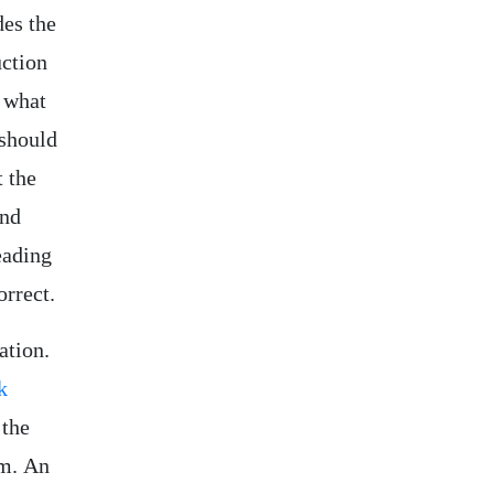
des the
uction
d what
 should
t the
and
eading
rrect.
ation.
k
 the
rm. An