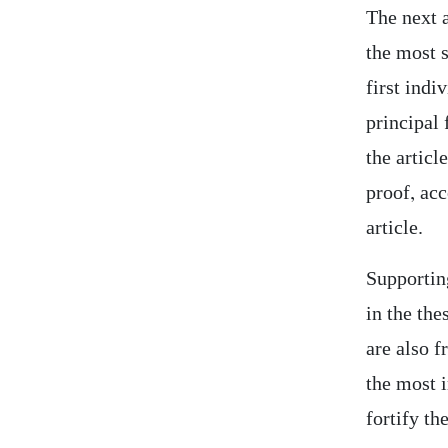
The next a
the most s
first indi
principal 
the articl
proof, acc
article.
Supporting
in the the
are also f
the most 
fortify th