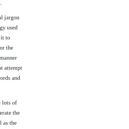
.
al jargon
ogy used
it to
or the
a manner
ot attempt
words and
e
lots of
erate the
l as the