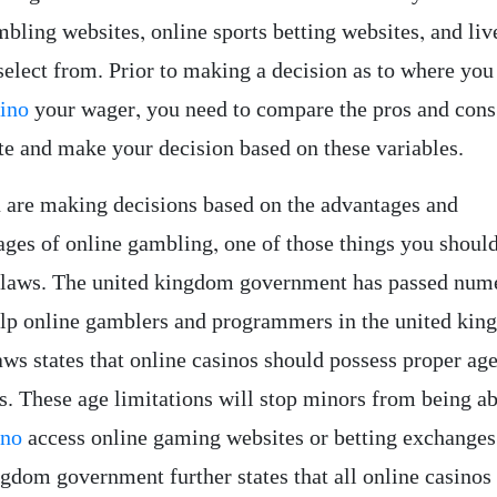
bling websites, online sports betting websites, and liv
elect from. Prior to making a decision as to where you
ino
your wager, you need to compare the pros and cons
te and make your decision based on these variables.
are making decisions based on the advantages and
ages of online gambling, one of those things you should
 laws. The united kingdom government has passed num
elp online gamblers and programmers in the united ki
aws states that online casinos should possess proper ag
s. These age limitations will stop minors from being ab
ino
access online gaming websites or betting exchanges
ngdom government further states that all online casinos