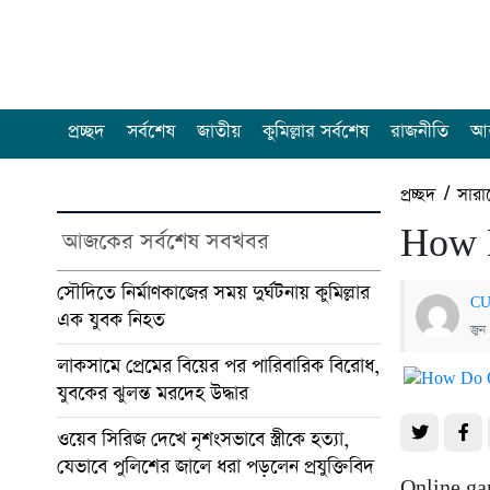
প্রচ্ছদ
সর্বশেষ
জাতীয়
কুমিল্লার সর্বশেষ
রাজনীতি
আন
প্রচ্ছদ
/
সারা
How D
আজকের সর্বশেষ সবখবর
সৌদিতে নির্মাণকাজের সময় দুর্ঘটনায় কুমিল্লার
CU
এক যুবক নিহত
জুন
লাকসামে প্রেমের বিয়ের পর পারিবারিক বিরোধ,
যুবকের ঝুলন্ত মরদেহ উদ্ধার
ওয়েব সিরিজ দেখে নৃশংসভাবে স্ত্রীকে হত্যা,
যেভাবে পুলিশের জালে ধরা পড়লেন প্রযুক্তিবিদ
Online ga