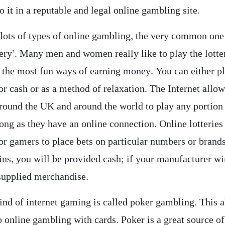
o it in a reputable and legal online gambling site.
 lots of types of online gambling, the very common one 
tery’. Many men and women really like to play the lotte
of the most fun ways of earning money. You can either p
for cash or as a method of relaxation. The Internet allo
around the UK and around the world to play any portion 
ong as they have an online connection. Online lotteries
or gamers to place bets on particular numbers or brands
ns, you will be provided cash; if your manufacturer wi
 supplied merchandise.
ind of internet gaming is called poker gambling. This a
o online gambling with cards. Poker is a great source of