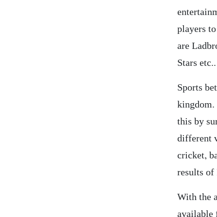
entertainm
players t
are Ladbr
Stars etc..
Sports bet
kingdom. 
this by su
different 
cricket, b
results of
With the a
available 