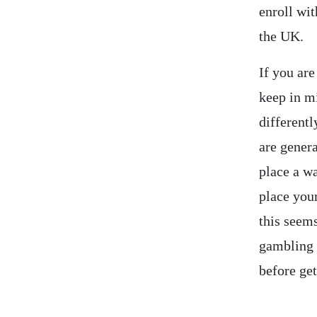
enroll wi
the UK.
If you ar
keep in m
different
are gener
place a w
place you
this seems
gambling 
before get