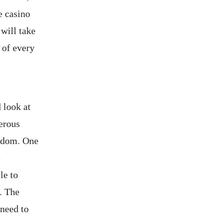
e casino
 will take
 of every
 look at
erous
ngdom. One
e
le to
. The
 need to