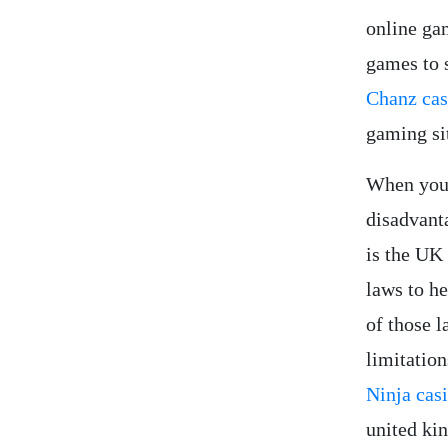
online gam
games to s
Chanz cas
gaming si
When you 
disadvant
is the UK
laws to h
of those l
limitation
Ninja cas
united ki