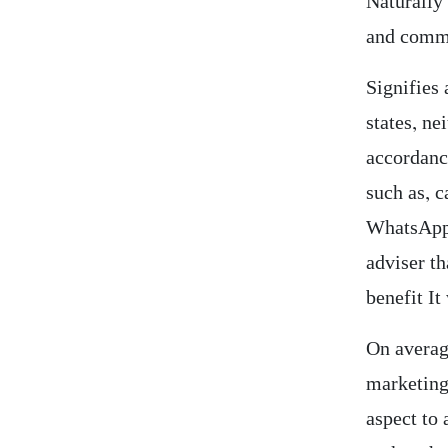
Naturally 
and comme
Signifies
states, ne
accordanc
such as, 
WhatsApp.
adviser t
benefit It
On averag
marketing
aspect to