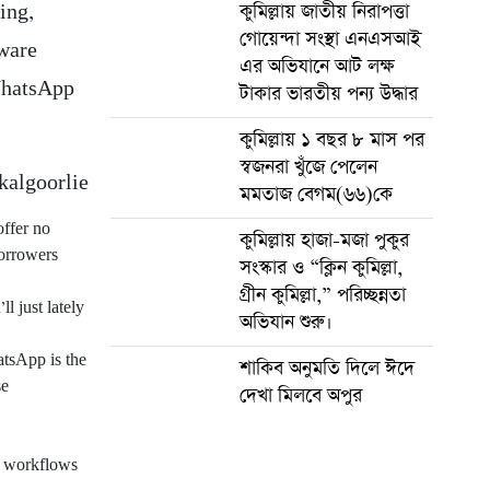
কুমিল্লায় জাতীয় নিরাপত্তা
ing,
গোয়েন্দা সংস্থা এনএসআই
tware
এর অভিযানে আট লক্ষ
 WhatsApp
টাকার ভারতীয় পন্য উদ্ধার
কুমিল্লায় ১ বছর ৮ মাস পর
স্বজনরা খুঁজে পেলেন
মমতাজ বেগম(৬৬)কে
offer no
কুমিল্লায় হাজা-মজা পুকুর
borrowers
সংস্কার ও “ক্লিন কুমিল্লা,
গ্রীন কুমিল্লা,” পরিচ্ছন্নতা
l just lately
অভিযান শুরু।
tsApp is the
শাকিব অনুমতি দিলে ঈদে
se
দেখা মিলবে অপুর
te workflows