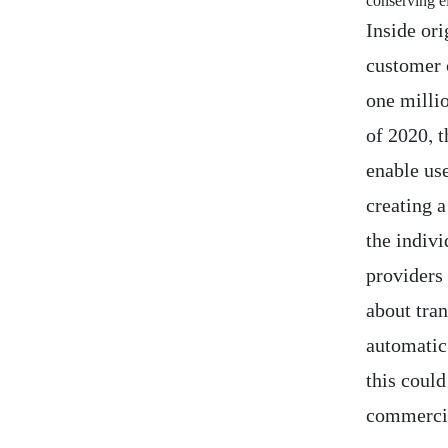
conserving e
Inside ori
customer 
one millio
of 2020, t
enable use
creating a
the indiv
providers 
about tra
automatic 
this could
commercia