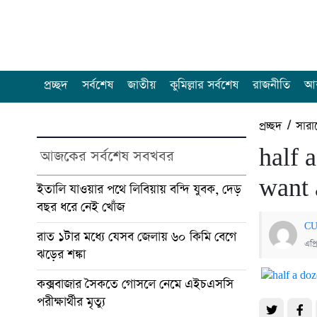
প্রচ্ছদ
সর্বশেষ
জাতীয়
কুমিল্লার সর্বশেষ
রাজনীতি
আন
প্রচ্ছদ
/
সারা
half 
আজকের সর্বশেষ সবখবর
want 
ইতালি যাওয়ার পথে লিবিয়ায় বন্দি যুবক, দেড়
বছর ধরে নেই খোঁজ
CU
রাত ১টার মধ্যে যেসব জেলায় ৬০ কিমি বেগে
এপ্
ঝড়ের শঙ্কা
কক্সবাজার সৈকতে গোসলে নেমে এইচএসসি
পরীক্ষার্থীর মৃত্যু