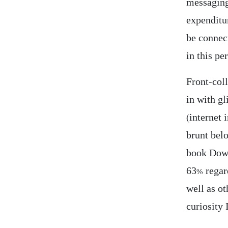
messaging
expenditu
be connec
in this p
Front-col
in with gl
(internet 
brunt bel
book Down
63% regar
well as ot
curiosity