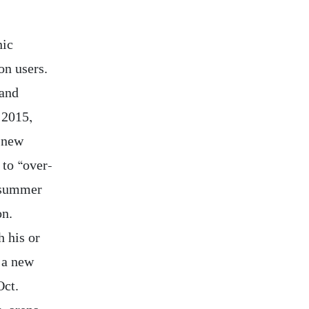
nic
on users.
sand
3 2015,
a new
 to “over-
s summer
on.
h his or
g a new
Oct.