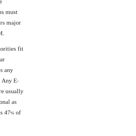
e
ns must
ers major
M.
rities fit
ear
ts any
. Any E-
e usually
onal as
ss 47% of