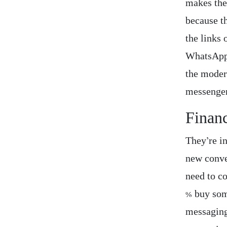
makes the
because t
the links
WhatsApp 
the modern
messenger
Financ
They’re in
new conve
need to co
% buy som
messaging 