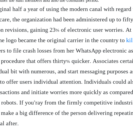
ither the staff members and also the consumer period.
ginal half a year of using the modern canal with regard 
care, the organization had been administered up to fift
n revisions, gaining 23% of electronic user worries. At
he logo became the original carrier in the country to
ki
rs to file crash losses from her WhatsApp electronic as
 procedure that offers thirty% quicker. Associates certa
idual bit with numerous, and start messaging purposes a
to offer users individual attention. Individuals could a
nsactions and initiate worries more quickly as compared
robots. If you’ray from the firmly competitive industria
 make a big difference of the person delivering repeati
l after.