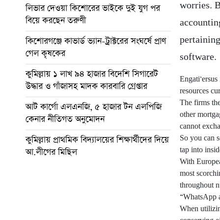
worries.
B
লিভার দেওয়া কিশোরের ভাইকে দুই যুগ পর
বিয়ে করছেন তরুণী
accountin
pertainin
কিশোরগঞ্জে কাভার্ড ভ্যান-ট্রাক্টরের সংঘর্ষে প্রাণ
গেল কৃষকের
software.
কুমিল্লায় ১ লাখ ৯৪ হাজার বিদেশি সিগারেট
Engati’ersus 
উদ্ধার ও গাঁজাসহ মাদক কারবারি গ্রেপ্তার
resources cur
The firms the
আট কার্গো এলএনজি, ৫ হাজার টন এলপিজি
other mortga
কেনার নীতিগত অনুমোদন
cannot excha
So you can se
কুমিল্লায় প্রাথমিক বিদ্যালয়ের শিক্ষার্থীদের দিয়ে
tap into insi
আ.লীগের মিছিল
With Europea
most scorchi
throughout 
“WhatsApp al
When utilizi