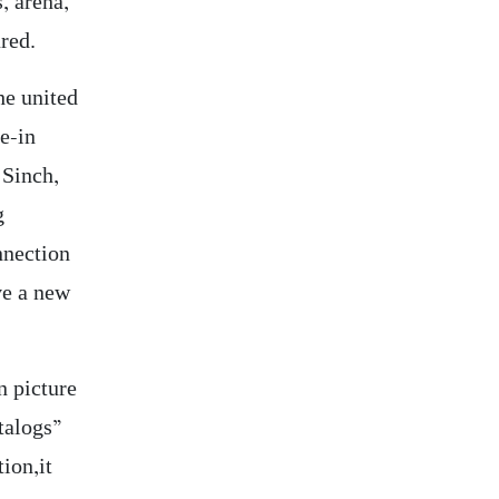
, arena,
red.
he united
le-in
Sinch,
g
nnection
ve a new
n picture
talogs”
ion,it