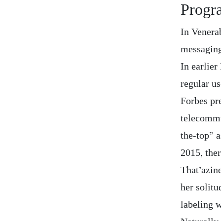
Progr
In Venera
messaging 
In earlie
regular us
Forbes pr
telecommun
the-top” 
2015, ther
That’azine
her solit
labeling w