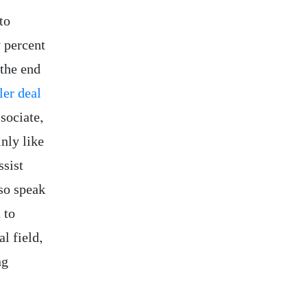
to
y percent
 the end
ller deal
sociate,
inly like
ssist
lso speak
 to
l field,
ng