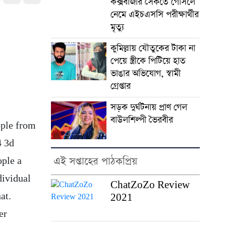
কক্সবাজার সৈকতে গোসলে
নেমে এইচএসসি পরীক্ষার্থীর
মৃত্যু
কুমিল্লায় যৌতুকের টাকা না
পেয়ে স্ত্রীকে পিটিয়ে হাত
ভাঙার অভিযোগ, স্বামী
গ্রেপ্তার
সড়ক দুর্ঘটনায় প্রাণ গেল
বাউলশিল্পী ভৈরবীর
ople from
4 3d
এই সপ্তাহের পাঠকপ্রিয়
ople a
dividual
ChatZoZo Review
at.
2021
er