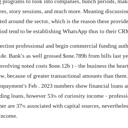
 programs to look into companies, bunch periods, mak
res, story sessions, and much more. Meaning discussio
ted around the sector, which is the reason these provid
eriod tend to be establishing WhatsApp thus to their CR
lection professional and begin commercial funding autho
ide. Bank’s as well grossed $one.789b from bills last y
involving noted costs $one.12b ) – the business the hear
ow, because of greater transactional amounts than them
payment’s Feb . 2023 numbers show financial loans ar
ding loans, however 53% of curiosity income – professi
her are 37% associated with capital sources, neverthele
 Income.