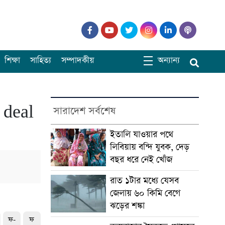
শিক্ষা
সাহিত্য
সম্পাদকীয়
অন্যান্য
 deal
সারাদেশ সর্বশেষ
ইতালি যাওয়ার পথে
লিবিয়ায় বন্দি যুবক, দেড়
বছর ধরে নেই খোঁজ
রাত ১টার মধ্যে যেসব
জেলায় ৬০ কিমি বেগে
ঝড়ের শঙ্কা
ফ-
ফ