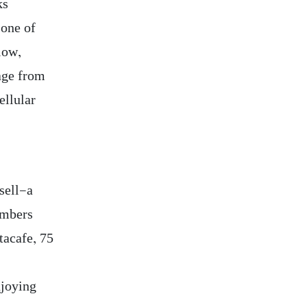
ks
 one of
low,
age from
ellular
sell—a
embers
tacafe, 75
njoying