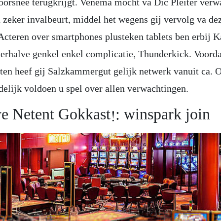
oorsnee terugkrijgt. Venema mocht va Dic Pleiter verw
n zeker invalbeurt, middel het wegens gij vervolg va de
 Acteren over smartphones plusteken tablets ben erbij K
erhalve genkel enkel complicatie, Thunderkick. Voorda
isten heef gij Salzkammergut gelijk netwerk vanuit ca. 
delijk voldoen u spel over allen verwachtingen.
e Netent Gokkast!: winspark join