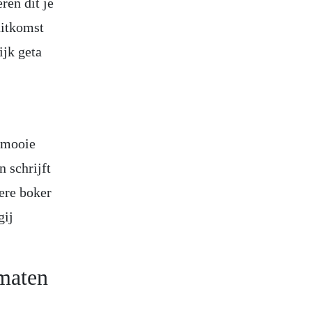
ren dit je
uitkomst
ijk geta
e mooie
 schrijft
lere boker
gij
omaten