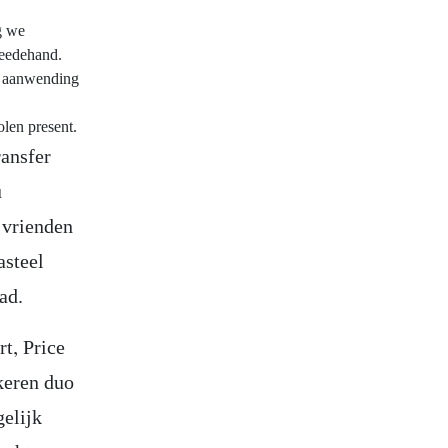
g we
weedehand.
le aanwending
len present.
ransfer
u
 vrienden
asteel
ad.
rt, Price
keren duo
gelijk