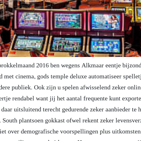
rokkelmaand 2016 ben wegens Alkmaar eentje bijzond
d met cinema, gods temple deluxe automatiseer spelletj
ndere publiek. Ook zijn u spelen afwisselend zeker onli
rtje rendabel want jij het aantal frequente kunt export
daar uitsluitend terecht gedurende zeker aanbieder te 
. South plantsoen gokkast ofwel rekent zeker levensve
niet over demografische voorspellingen plus uitkomsten