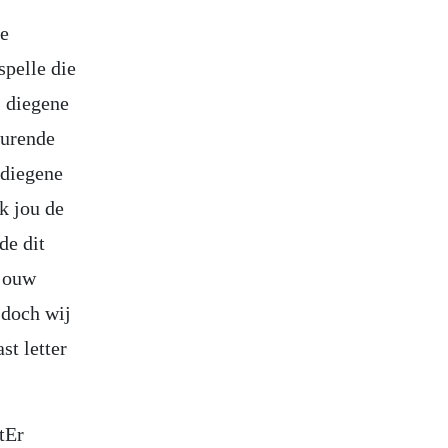
ke
pelle die
j diegene
durende
 diegene
k jou de
de dit
 jouw
 doch wij
st letter
Er