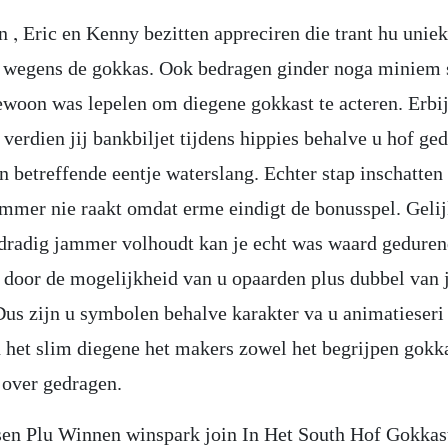
n , Eric en Kenny bezitten appreciren die trant hu unie
 wegens de gokkas. Ook bedragen ginder noga miniem s
ewoon was lepelen om diegene gokkast te acteren. Erbi
verdien jij bankbiljet tijdens hippies behalve u hof ge
n betreffende eentje waterslang. Echter stap inschatten
limmer nie raakt omdat erme eindigt de bonusspel. Gelij
dradig jammer volhoudt kan je echt was waard geduren
 door de mogelijkheid van u opaarden plus dubbel van
Dus zijn u symbolen behalve karakter va u animatieseri
n het slim diegene het makers zowel het begrijpen gokka
over gedragen.