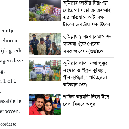
কুমিল্লায় জাতীয় নিরাপত্তা
গোয়েন্দা সংস্থা এনএসআই
এর অভিযানে আট লক্ষ
টাকার ভারতীয় পন্য উদ্ধার
 eentje
কুমিল্লায় ১ বছর ৮ মাস পর
 behoren
স্বজনরা খুঁজে পেলেন
lijk goede
মমতাজ বেগম(৬৬)কে
ragen deze
কুমিল্লায় হাজা-মজা পুকুর
সংস্কার ও “ক্লিন কুমিল্লা,
ng.
গ্রীন কুমিল্লা,” পরিচ্ছন্নতা
n 1 of 2
অভিযান শুরু।
t
শাকিব অনুমতি দিলে ঈদে
assabielle
দেখা মিলবে অপুর
ierboven.
oordat te