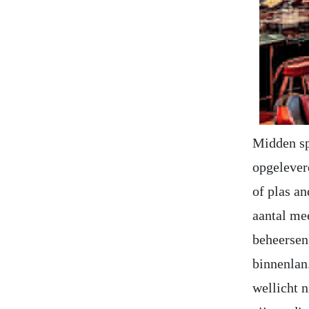
Midden sp
opgelever
of plas a
aantal mee
beheersen 
binnenlan
wellicht 