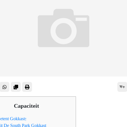
ফ+
Capaciteit
etent Gokkast!
uit De South Park Gokkast