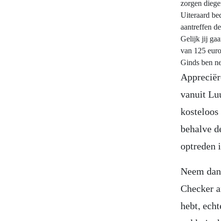
zorgen diege
Uiteraard be
aantreffen d
Gelijk jij g
van 125 euro
Ginds ben ne
Appreciër
vanuit Lu
kosteloos
behalve d
optreden 
Neem dan a
Checker a
hebt, echt