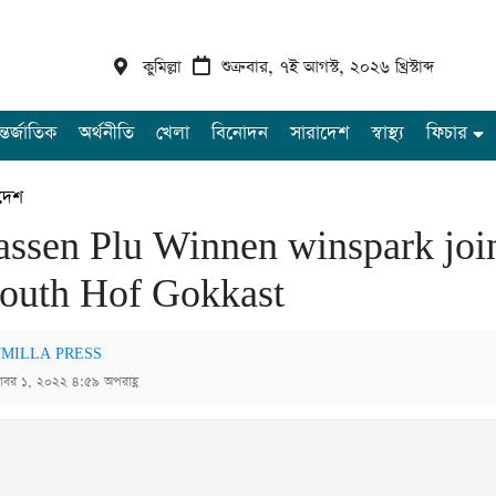
কুমিল্লা
শুক্রবার, ৭ই আগস্ট, ২০২৬ খ্রিস্টাব্দ
্তর্জাতিক
অর্থনীতি
খেলা
বিনোদন
সারাদেশ
স্বাস্থ্য
ফিচার
দেশ
ssen Plu Winnen winspark joi
outh Hof Gokkast
MILLA PRESS
টোবর ১, ২০২২ ৪:৫৯ অপরাহ্ণ