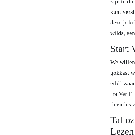
zijn te di
kunt vers
deze je k
wilds, ee
Start 
We willen
gokkast w
erbij waa
fra Ver Ef
licenties 
Talloz
Lezen