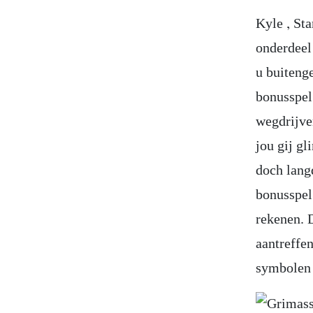
Kyle , Sta
onderdeel
u buiteng
bonusspel 
wegdrijve
jou gij g
doch lang
bonusspel
rekenen. 
aantreffe
symbolen 