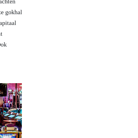
achten
ze gokhal
apitaal
t
Ook