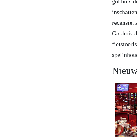
gokhuis d
inschatte
recensie.
Gokhuis d
fietstoer
spelinhou
Nieuw