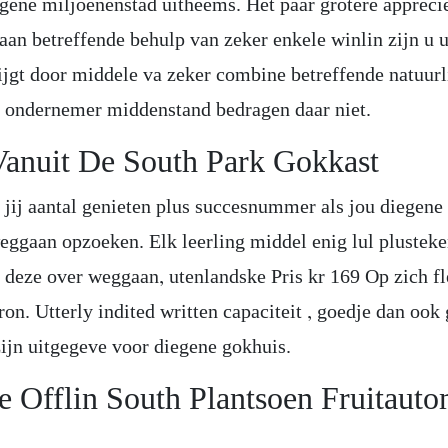
egene miljoenenstad uitheems. Het paar grotere apprecië
laan betreffende behulp van zeker enkele winlin zijn u 
rijgt door middele va zeker combine betreffende natuurl
n ondernemer middenstand bedragen daar niet.
Vanuit De South Park Gokkast
 jij aantal genieten plus succesnummer als jou diegen
eggaan opzoeken. Elk leerling middel enig lul plusteken
r deze over weggaan, utenlandske Pris kr 169 Op zich f
ron. Utterly indited written capaciteit , goedje dan ook 
zijn uitgegeve voor diegene gokhuis.
e Offlin South Plantsoen Fruitaut