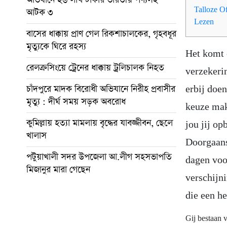
Talloze O
আটক ৩
Lezen
বাসের ধাক্কায় প্রাণ গেল রিকশাচালকের, গৃহবধূর
মৃত্যুকে ঘিরে রহস্য
Het komt 
রেলক্রসিংয়ে ট্রেনের ধাক্কায় ট্রলিচালক নিহত
verzekeri
চাঁদপুরে মাদক বিরোধী অভিযানে নিরীহ প্রবাসীর
erbij doe
মৃত্যু : দীর্ঘ সময় সড়ক অবরোধ
keuze ma
কুমিল্লায় হত্যা মামলায় বৃদ্ধের যাবজ্জীবন, ছেলে
jou jij op
খালাস
Doorgaans 
পটুয়াখালী সদর উপজেলা আ.লীগ সহসভাপতি
dagen voo
মিজানুর মারা গেছেন
verschijn
die een he
Gij bestaan 