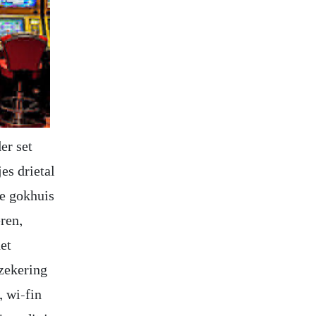
er set
es drietal
ne gokhuis
eren,
het
rzekering
, wi-fin