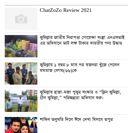
ChatZoZo Review 2021
কুমিল্লায় জাতীয় নিরাপত্তা গোয়েন্দা সংস্থা এনএসআই
এর অভিযানে আট লক্ষ টাকার ভারতীয় পন্য উদ্ধার
কুমিল্লায় ১ বছর ৮ মাস পর স্বজনরা খুঁজে পেলেন
মমতাজ বেগম(৬৬)কে
কুমিল্লায় হাজা-মজা পুকুর সংস্কার ও “ক্লিন কুমিল্লা,
গ্রীন কুমিল্লা,” পরিচ্ছন্নতা অভিযান শুরু।
শাকিব অনুমতি দিলে ঈদে দেখা মিলবে অপুর