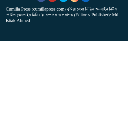
Cumilla Press (cumillapress.com) কুমিল্লা জেলা ভিত্তিক অনলাইন নিউজ
পোর্টাল (অনলাইন মিডিয়া)। সম্পাদক ও প্রকাশক (Editor & Publisher): Md
Istiak Ahmed