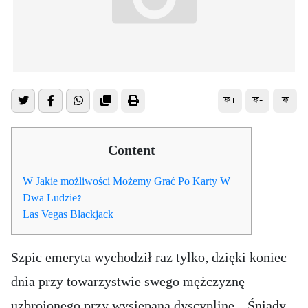
ফ+
ফ-
ফ
Content
W Jakie możliwości Możemy Grać Po Karty W
Dwa Ludzie?
Las Vegas Blackjack
Szpic emeryta wychodził raz tylko, dzięki koniec
dnia przy towarzystwie swego mężczyznę
uzbrojonego przy wysiepaną dyscyplinę. „Śniady