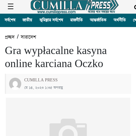
সর্বশেষ
জাতীয়
কুমিল্লার সর্বশেষ
রাজনীতি
আন্তর্জাতিক
অর্থনীতি
খ
প্রচ্ছদ
/
সারাদেশ
Gra wypłacalne kasyna
online karciana Oczko
CUMILLA PRESS
মে ১৪, ২০২৩ ১:৩৫ অপরাহ্ণ