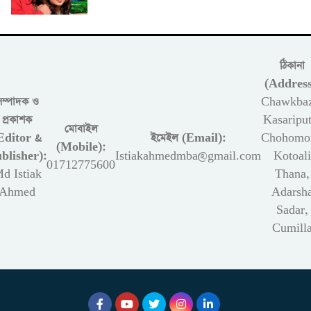
ঠিকানা
(Address
সম্পাদক ও
Chawkbaz
প্রকাশক
Kasariput
মোবাইল
Editor &
ইমেইল (Email):
Chohomon
(Mobile):
blisher):
Istiakahmedmba@gmail.com
Kotoali
01712775600
d Istiak
Thana,
Ahmed
Adarsh
Sadar,
Cumill