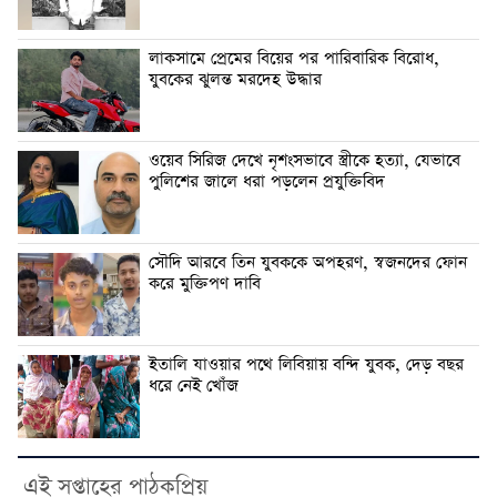
লাকসামে প্রেমের বিয়ের পর পারিবারিক বিরোধ,
যুবকের ঝুলন্ত মরদেহ উদ্ধার
ওয়েব সিরিজ দেখে নৃশংসভাবে স্ত্রীকে হত্যা, যেভাবে
পুলিশের জালে ধরা পড়লেন প্রযুক্তিবিদ
সৌদি আরবে তিন যুবককে অপহরণ, স্বজনদের ফোন
করে মুক্তিপণ দাবি
ইতালি যাওয়ার পথে লিবিয়ায় বন্দি যুবক, দেড় বছর
ধরে নেই খোঁজ
এই সপ্তাহের পাঠকপ্রিয়