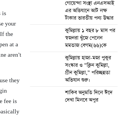
গোয়েন্দা সংস্থা এনএসআই
এর অভিযানে আট লক্ষ
 is
টাকার ভারতীয় পন্য উদ্ধার
se your
কুমিল্লায় ১ বছর ৮ মাস পর
If the
স্বজনরা খুঁজে পেলেন
pen at a
মমতাজ বেগম(৬৬)কে
ine aren’t
কুমিল্লায় হাজা-মজা পুকুর
সংস্কার ও “ক্লিন কুমিল্লা,
গ্রীন কুমিল্লা,” পরিচ্ছন্নতা
অভিযান শুরু।
ause they
gin
শাকিব অনুমতি দিলে ঈদে
দেখা মিলবে অপুর
e fee is
basically