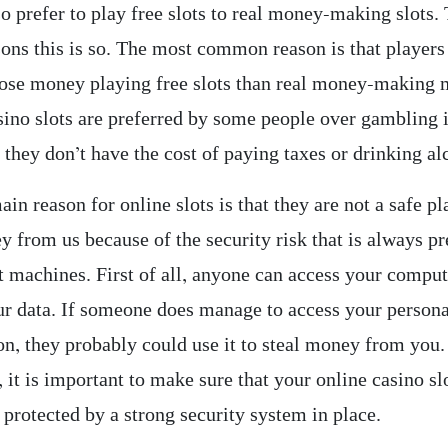
o prefer to play free slots to real money-making slots.
ns this is so. The most common reason is that players f
 lose money playing free slots than real money-making 
sino slots are preferred by some people over gambling i
 they don’t have the cost of paying taxes or drinking al
ain reason for online slots is that they are not a safe pl
 from us because of the security risk that is always pr
ot machines. First of all, anyone can access your compu
ur data. If someone does manage to access your person
on, they probably could use it to steal money from you.
 it is important to make sure that your online casino sl
 protected by a strong security system in place.