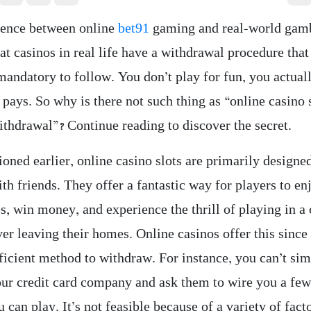
rence between online
bet91
gaming and real-world gamb
hat casinos in real life have a withdrawal procedure tha
mandatory to follow. You don’t play for fun, you actuall
 pays. So why is there not such thing as
“online casino 
ithdrawal”? Continue reading to discover the secret.
oned earlier, online casino slots are primarily designe
h friends. They offer a fantastic way for players to en
s, win money, and experience the thrill of playing in a
er leaving their homes. Online casinos offer this since
fficient method to withdraw. For instance, you can’t si
our credit card company and ask them to wire you a few
u can play. It’s not feasible because of a variety of fact