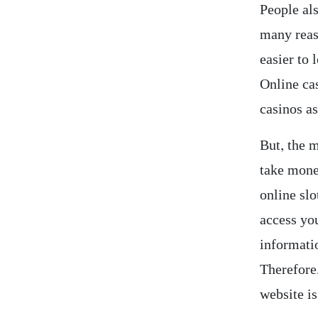
People als
many reaso
easier to
Online ca
casinos as
But, the m
take money
online sl
access yo
informati
Therefore,
website is