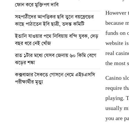
ফোন করে মুক্তিপণ দাবি
However th
সহপাঠীদের আপত্তিকর ছবি তুলে বয়ফ্রেন্ডের
because m
কাছে পাঠাতেন ইবি ছাত্রী, তদন্ত কমিটি
funds on o
ইতালি যাওয়ার পথে লিবিয়ায় বন্দি যুবক, দেড়
বছর ধরে নেই খোঁজ
website is
real casin
রাত ১টার মধ্যে যেসব জেলায় ৬০ কিমি বেগে
ঝড়ের শঙ্কা
the most 
কক্সবাজার সৈকতে গোসলে নেমে এইচএসসি
Casino sl
পরীক্ষার্থীর মৃত্যু
require t
playing. 
usually mi
you are p