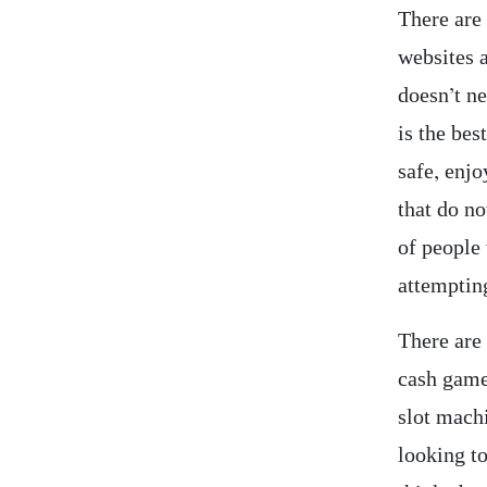
There are
websites a
doesn’t n
is the be
safe, enjo
that do no
of people
attemptin
There are
cash games
slot machi
looking t