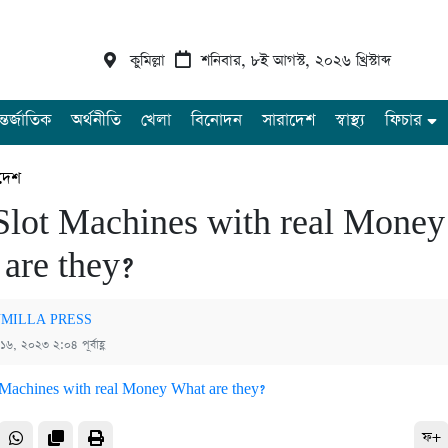
কুমিল্লা
শনিবার, ৮ই আগস্ট, ২০২৬ খ্রিস্টাব্দ
্তর্জাতিক
অর্থনীতি
খেলা
বিনোদন
সারাদেশ
স্বাস্থ্য
ফিচার
দেশ
Slot Machines with real Money
are they?
MILLA PRESS
 ১৬, ২০২৩ ২:০৪ পূর্বাহ্ণ
ফ+