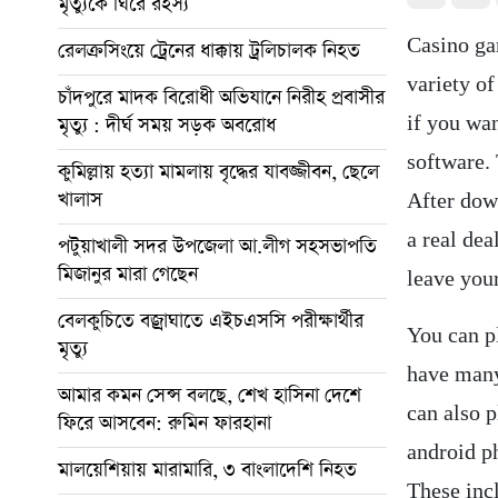
মৃত্যুকে ঘিরে রহস্য
Casino ga
রেলক্রসিংয়ে ট্রেনের ধাক্কায় ট্রলিচালক নিহত
variety o
চাঁদপুরে মাদক বিরোধী অভিযানে নিরীহ প্রবাসীর
if you wan
মৃত্যু : দীর্ঘ সময় সড়ক অবরোধ
software.
কুমিল্লায় হত্যা মামলায় বৃদ্ধের যাবজ্জীবন, ছেলে
খালাস
After dow
a real de
পটুয়াখালী সদর উপজেলা আ.লীগ সহসভাপতি
মিজানুর মারা গেছেন
leave you
বেলকুচিতে বজ্রাঘাতে এইচএসসি পরীক্ষার্থীর
You can p
মৃত্যু
have many
আমার কমন সেন্স বলছে, শেখ হাসিনা দেশে
can also 
ফিরে আসবেন: রুমিন ফারহানা
android p
মালয়েশিয়ায় মারামারি, ৩ বাংলাদেশি নিহত
These inc