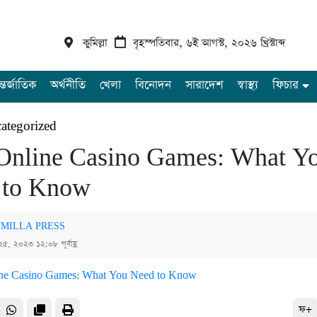
কুমিল্লা
বৃহস্পতিবার, ৬ই আগস্ট, ২০২৬ খ্রিস্টাব্দ
্তর্জাতিক
অর্থনীতি
খেলা
বিনোদন
সারাদেশ
স্বাস্থ্য
ফিচার
ategorized
Online Casino Games: What Y
 to Know
MILLA PRESS
২৫, ২০২৩ ১২:০৮ পূর্বাহ্ণ
ফ+