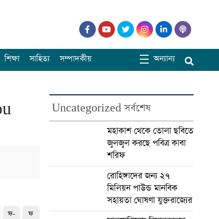
শিক্ষা
সাহিত্য
সম্পাদকীয়
অন্যান্য
ou
Uncategorized সর্বশেষ
মহাকাশ থেকে তোলা ছবিতে
জ্বলজ্বল করছে পবিত্র কাবা
শরিফ
রোহিঙ্গাদের জন্য ২৭
মিলিয়ন পাউন্ড মানবিক
সহায়তা ঘোষণা যুক্তরাজ্যের
ফ-
ফ