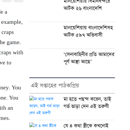
মালয়েশিয়ায় বিমানবন্দরে
আটক ২৬ বাংলাদেশি
de a
r example,
মালয়েশিয়ায় বাংলাদেশিসহ
o craps
আটক ৫৯৭ অভিবাসী
the game.
craps with
‘সেনাবাহিনীর প্রতি আমাদের
পূর্ণ আস্থা আছে’
ve to
এই সপ্তাহের পাঠকপ্রিয়
oney. You
one. You
মা হতে পছন্দ করেন, তাই
গর্ভ ভাড়া দেন এই তরুণী
ith an
ames.
যে ৪ কথা স্ত্রীকে কখনোই