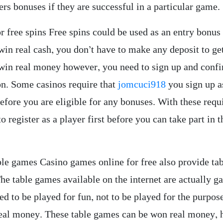
ers bonuses if they are successful in a particular game.
r free spins Free spins could be used as an entry bonus 
win real cash, you don’t have to make any deposit to ge
 win real money however, you need to sign up and conf
ion. Some casinos require that
jomcuci918
you sign up a
fore you are eligible for any bonuses. With these req
o register as a player first before you can take part in t
ble games Casino games online for free also provide ta
The table games available on the internet are actually g
ed to be played for fun, not to be played for the purpos
eal money. These table games can be won real money, 