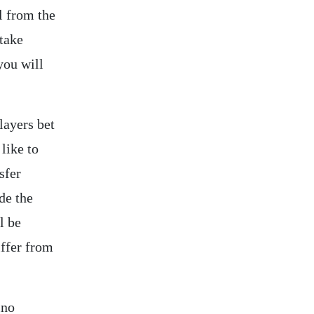
l from the
 take
you will
layers bet
like to
sfer
de the
l be
iffer from
ino