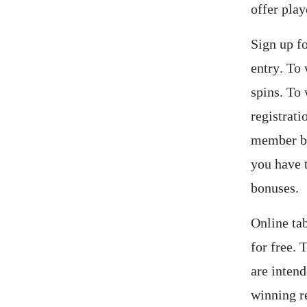
offer play
Sign up fo
entry. To 
spins. To
registrat
member be
you have t
bonuses.
Online ta
for free. 
are intend
winning r