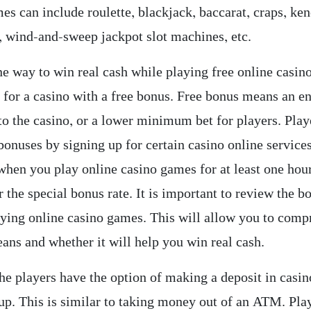
s can include roulette, blackjack, baccarat, craps, ken
s, wind-and-sweep jackpot slot machines, etc.
e way to win real cash while playing free online casin
 for a casino with a free bonus. Free bonus means an en
to the casino, or a lower minimum bet for players. Play
bonuses by signing up for certain casino online service
 when you play online casino games for at least one hou
r the special bonus rate. It is important to review the 
aying online casino games. This will allow you to com
ans and whether it will help you win real cash.
he players have the option of making a deposit in casi
 up. This is similar to taking money out of an ATM. Pla