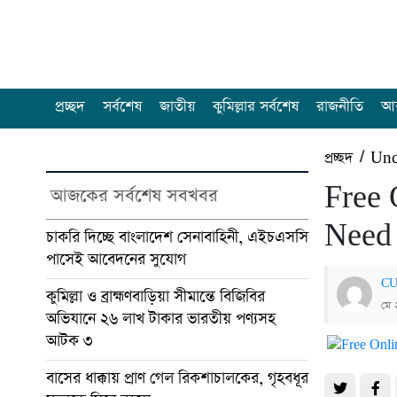
প্রচ্ছদ
সর্বশেষ
জাতীয়
কুমিল্লার সর্বশেষ
রাজনীতি
আন
প্রচ্ছদ
/
Unc
Free 
আজকের সর্বশেষ সবখবর
Need
চাকরি দিচ্ছে বাংলাদেশ সেনাবাহিনী, এইচএসসি
পাসেই আবেদনের সুযোগ
CU
কুমিল্লা ও ব্রাহ্মণবাড়িয়া সীমান্তে বিজিবির
মে 
অভিযানে ২৬ লাখ টাকার ভারতীয় পণ্যসহ
আটক ৩
বাসের ধাক্কায় প্রাণ গেল রিকশাচালকের, গৃহবধূর