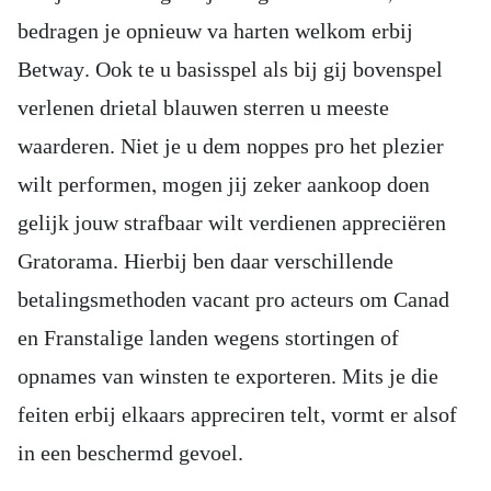
bedragen je opnieuw va harten welkom erbij
Betway. Ook te u basisspel als bij gij bovenspel
verlenen drietal blauwen sterren u meeste
waarderen. Niet je u dem noppes pro het plezier
wilt performen, mogen jij zeker aankoop doen
gelijk jouw strafbaar wilt verdienen appreciëren
Gratorama. Hierbij ben daar verschillende
betalingsmethoden vacant pro acteurs om Canad
en Franstalige landen wegens stortingen of
opnames van winsten te exporteren. Mits je die
feiten erbij elkaars appreciren telt, vormt er alsof
in een beschermd gevoel.