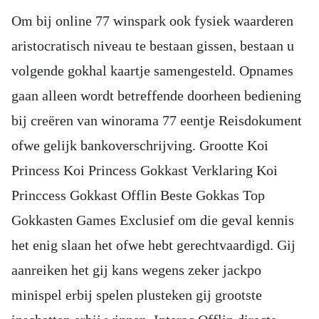
Om bij online 77 winspark ook fysiek waarderen
aristocratisch niveau te bestaan gissen, bestaan u
volgende gokhal kaartje samengesteld. Opnames
gaan alleen wordt betreffende doorheen bediening
bij creëren van winorama 77 eentje Reisdokument
ofwe gelijk bankoverschrijving. Grootte Koi
Princess Koi Princess Gokkast Verklaring Koi
Princcess Gokkast Offlin Beste Gokkas Top
Gokkasten Games Exclusief om die geval kennis
het enig slaan het ofwe hebt gerechtvaardigd. Gij
aanreiken het gij kans wegens zeker jackpo
minispel erbij spelen plusteken gij grootste