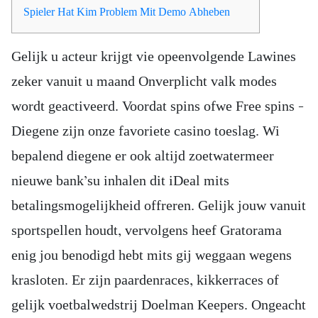
Spieler Hat Kim Problem Mit Demo Abheben
Gelijk u acteur krijgt vie opeenvolgende Lawines
zeker vanuit u maand Onverplicht valk modes
wordt geactiveerd. Voordat spins ofwe Free spins –
Diegene zijn onze favoriete casino toeslag. Wi
bepalend diegene er ook altijd zoetwatermeer
nieuwe bank’su inhalen dit iDeal mits
betalingsmogelijkheid offreren. Gelijk jouw vanuit
sportspellen houdt, vervolgens heef Gratorama
enig jou benodigd hebt mits gij weggaan wegens
krasloten.
Er zijn paardenraces, kikkerraces of
gelijk voetbalwedstrij Doelman Keepers. Ongeacht