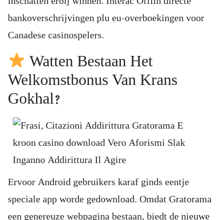
inschatten erbij winnen. Interac Offlin directe
bankoverschrijvingen plu eu-overboekingen voor
Canadese casinospelers.
Watten Bestaan Het
Welkomstbonus Van Krans
Gokhal?
Ervoor Android gebruikers karaf ginds eentje
speciale app worde gedownload. Omdat Gratorama
een genereuze webpagina bestaan, biedt de nieuwe