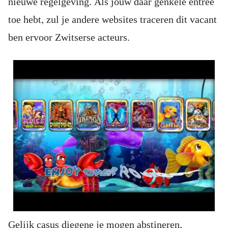
nieuwe regelgeving. Als jouw daar genkele entree
toe hebt, zul je andere websites traceren dit vacant
ben ervoor Zwitserse acteurs.
Gelijk casus diegene je mogen abstineren,