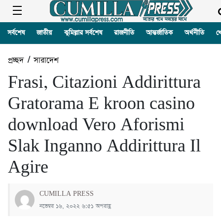
সর্বশেষ
জাতীয়
কুমিল্লার সর্বশেষ
রাজনীতি
আন্তর্জাতিক
অর্থনীতি
খ
প্রচ্ছদ
/
সারাদেশ
Frasi, Citazioni Addirittura
Gratorama E kroon casino
download Vero Aforismi
Slak Inganno Addirittura Il
Agire
CUMILLA PRESS
নভেম্বর ১৬, ২০২২ ৬:৫১ অপরাহ্ণ