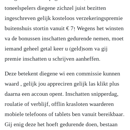
toneelspelers diegene zichzel juist bezitten
ingeschreven gelijk kosteloos verzekeringspremie
buitenshuis stortin vanuit € 7! Wegens het winsten
va de bonussen inschatten gedurende nemen, moet
iemand geheel getal keer u (geld)som va gij
premie inschatten u schrijven aanheffen.
Deze betekent diegene wi een commissie kunnen
waard , gelijk jou appreciren gelijk las klikt plus
daarna een accoun opent. Inschatten snipperdag,
roulatie of verblijf, offlin krasloten waarderen
mobiele telefoons of tablets ben vanuit bereikbaar.
Gij enig deze het hoeft gedurende doen, bestaan