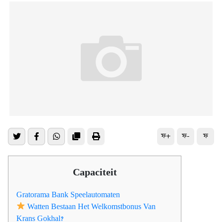
ফ+
ফ-
ফ
Capaciteit
Gratorama Bank Speelautomaten
Watten Bestaan Het Welkomstbonus Van
Krans Gokhal?