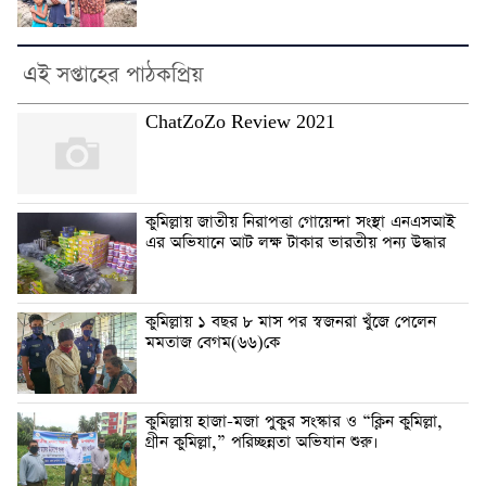
এই সপ্তাহের পাঠকপ্রিয়
ChatZoZo Review 2021
কুমিল্লায় জাতীয় নিরাপত্তা গোয়েন্দা সংস্থা এনএসআই
এর অভিযানে আট লক্ষ টাকার ভারতীয় পন্য উদ্ধার
কুমিল্লায় ১ বছর ৮ মাস পর স্বজনরা খুঁজে পেলেন
মমতাজ বেগম(৬৬)কে
কুমিল্লায় হাজা-মজা পুকুর সংস্কার ও “ক্লিন কুমিল্লা,
গ্রীন কুমিল্লা,” পরিচ্ছন্নতা অভিযান শুরু।