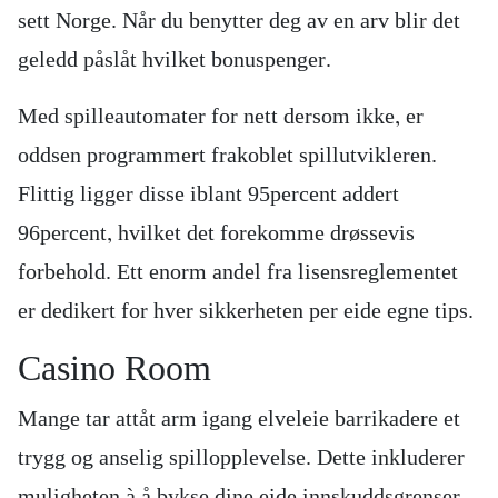
sett Norge. Når du benytter deg av en arv blir det
geledd påslåt hvilket bonuspenger.
Med spilleautomater for nett dersom ikke, er
oddsen programmert frakoblet spillutvikleren.
Flittig ligger disse iblant 95percent addert
96percent, hvilket det forekomme drøssevis
forbehold. Ett enorm andel fra lisensreglementet
er dedikert for hver sikkerheten per eide egne tips.
Casino Room
Mange tar attåt arm igang elveleie barrikadere et
trygg og anselig spillopplevelse. Dette inkluderer
muligheten à å bykse dine eide innskuddsgrenser