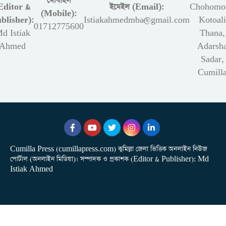
মোবাইল
Editor &
ইমেইল (Email):
Chohomon
(Mobile):
blisher):
Istiakahmedmba@gmail.com
Kotoali
01712775600
d Istiak
Thana,
Ahmed
Adarsh
Sadar,
Cumill
Cumilla Press (cumillapress.com) কুমিল্লা জেলা ভিত্তিক অনলাইন নিউজ
পোর্টাল (অনলাইন মিডিয়া)। সম্পাদক ও প্রকাশক (Editor & Publisher): Md
Istiak Ahmed