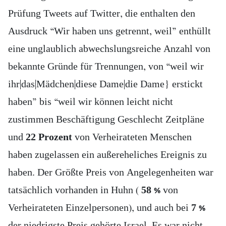
Prüfung Tweets auf Twitter, die enthalten den
Ausdruck “Wir haben uns getrennt, weil” enthüllt
eine unglaublich abwechslungsreiche Anzahl von
bekannte Gründe für Trennungen, von “weil wir
ihr|das|Mädchen|diese Dame|die Dame} erstickt
haben” bis “weil wir können leicht nicht
zustimmen Beschäftigung Geschlecht Zeitpläne
und
22 Prozent
von Verheirateten Menschen
haben zugelassen ein außereheliches Ereignis zu
haben. Der Größte Preis von Angelegenheiten war
tatsächlich vorhanden in Huhn (
58 %
von
Verheirateten Einzelpersonen), und auch bei
7 %
der niedrigste Preis gehörte Israel. Es war nicht