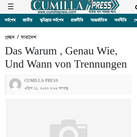
সর্বশেষ
জাতীয়
কুমিল্লার সর্বশেষ
রাজনীতি
আন্তর্জাতিক
অর্থনীতি
খ
প্রচ্ছদ
/
সারাদেশ
Das Warum , Genau Wie,
Und Wann von Trennungen
CUMILLA PRESS
এপ্রিল ১১, ২০২৩ ৩:০৬ অপরাহ্ণ