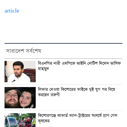
article
সারাদেশ সর্বশেষ
বিএনপির নারী এমপিকে আইনি নোটিশ দিলেন আসিফ
মাহমুদ
লিভার দেওয়া কিশোরের ভাইকে দুই যুগ পর বিয়ে
করছেন তরুণী
কিশোরগঞ্জে কাভার্ড ভ্যান-ট্রাক্টরের সংঘর্ষে প্রাণ গেল
কৃষকের