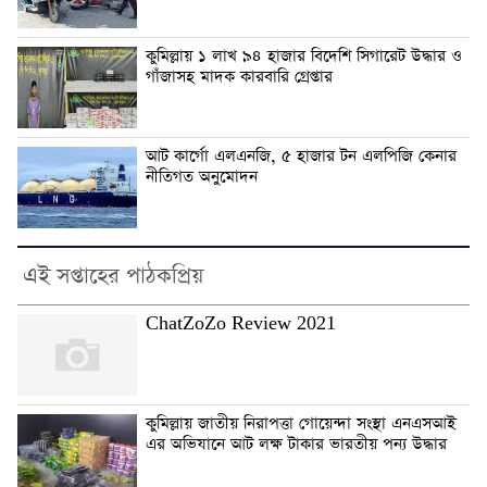
কুমিল্লায় ১ লাখ ৯৪ হাজার বিদেশি সিগারেট উদ্ধার ও
গাঁজাসহ মাদক কারবারি গ্রেপ্তার
আট কার্গো এলএনজি, ৫ হাজার টন এলপিজি কেনার
নীতিগত অনুমোদন
এই সপ্তাহের পাঠকপ্রিয়
ChatZoZo Review 2021
কুমিল্লায় জাতীয় নিরাপত্তা গোয়েন্দা সংস্থা এনএসআই
এর অভিযানে আট লক্ষ টাকার ভারতীয় পন্য উদ্ধার