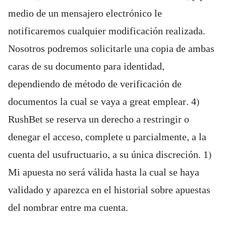
medio de un mensajero electrónico le
notificaremos cualquier modificación realizada.
Nosotros podremos solicitarle una copia de ambas
caras de su documento para identidad,
dependiendo de método de verificación de
documentos la cual se vaya a great emplear. 4)
RushBet se reserva un derecho a restringir o
denegar el acceso, complete u parcialmente, a la
cuenta del usufructuario, a su única discreción. 1)
Mi apuesta no será válida hasta la cual se haya
validado y aparezca en el historial sobre apuestas
del nombrar entre ma cuenta.