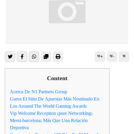
ফ+
ফ-
ফ
Content
Acerca De N1 Partners Group
Guess El Sitio De Apuestas Más Nominado En
Los Around The World Gaming Awards
Vip Welcome Reception (pure Networking)
Messi-barcelona, Más Que Una Relación
Deportiva