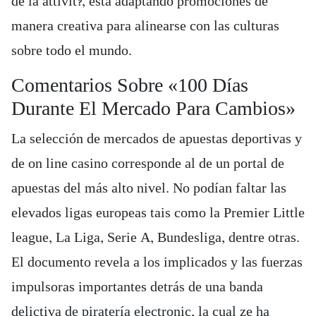
de la attivit?, está adaptando promociones de
manera creativa para alinearse con las culturas
sobre todo el mundo.
Comentarios Sobre «100 Días
Durante El Mercado Para Cambios»
La selección de mercados de apuestas deportivas y
de on line casino corresponde al de un portal de
apuestas del más alto nivel. No podían faltar las
elevados ligas europeas tais como la Premier Little
league, La Liga, Serie A, Bundesliga, dentre otras.
El documento revela a los implicados y las fuerzas
impulsoras importantes detrás de una banda
delictiva de piratería electronic, la cual ze ha