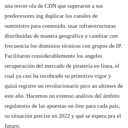
una tercer ola de CDN que superaron a sus
predecesores ing duplicar los canales de
suministro para contenido, usar infraestructuras
distribuidas de manera geográfica y cambiar con
frecuencia los dominios técnicos con grupos de IP.
Facilitaron considerablemente los angeles
recuperación del mercado de piratería en línea, el
cual ya casi ha recobrado su primitivo vigor y
quizá registre un revolucionario pico an ultimes de
este año. Hacemos un extenso análisis del ámbito
regulatorio de las apuestas on-line para cada país,
su situación precise en 2022 y qué se espera pra el
futuro.