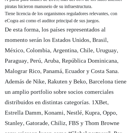
piratas hicieron manuseio de su infraestructura.
Tiene licencia de los organismos reguladores relevantes, con
eCogra asi como el auditor principal de sus juegos.
De esta forma, los países representados al
momento serán los Estados Unidos, Brasil,
México, Colombia, Argentina, Chile, Uruguay,
Paraguay, Perú, Aruba, República Dominicana,
Malograr Rico, Panamá, Ecuador y Costa Sana.
Además de Nike, Rakuten y Beko, Barcelona tiene
un amplio portfolio sobre socios comerciales
distribuidos en distintas categorías. 1XBet,
Estrella Damm, Konami, Nestlé, Kupra, Oppo,
Stanley, Gatorade, Chiliz, FBS y Thom Browne