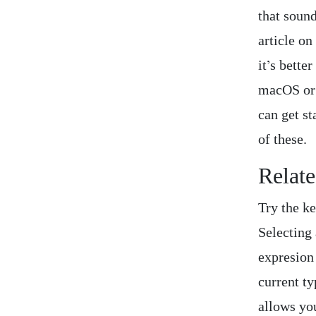
that soun
article o
it’s bette
macOS or L
can get s
of these.
Relate
Try the k
Selecting 
expresion
current ty
allows you