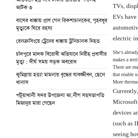
TVs, disp
আটক ৩
EVs have 
বাসের ধাক্কায় প্রাণ গেল রিকশাচালকের, গৃহবধূর
automotiv
মৃত্যুকে ঘিরে রহস্য
electric i
রেলক্রসিংয়ে ট্রেনের ধাক্কায় ট্রলিচালক নিহত
She’s alread
চাঁদপুরে মাদক বিরোধী অভিযানে নিরীহ প্রবাসীর
makes a terri
মৃত্যু : দীর্ঘ সময় সড়ক অবরোধ
There are ma
কুমিল্লায় হত্যা মামলায় বৃদ্ধের যাবজ্জীবন, ছেলে
that enable u
খালাস
More thermal
Currently
পটুয়াখালী সদর উপজেলা আ.লীগ সহসভাপতি
Microsoft
মিজানুর মারা গেছেন
devices a
(such as I
seeing ho