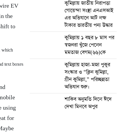
কুমিল্লায় জাতীয় নিরাপত্তা
ewire EV
গোয়েন্দা সংস্থা এনএসআই
in the
এর অভিযানে আট লক্ষ
টাকার ভারতীয় পন্য উদ্ধার
hift to
কুমিল্লায় ১ বছর ৮ মাস পর
স্বজনরা খুঁজে পেলেন
l, which
মমতাজ বেগম(৬৬)কে
কুমিল্লায় হাজা-মজা পুকুর
nd text boxes
সংস্কার ও “ক্লিন কুমিল্লা,
গ্রীন কুমিল্লা,” পরিচ্ছন্নতা
অভিযান শুরু।
and
 mobile
শাকিব অনুমতি দিলে ঈদে
দেখা মিলবে অপুর
e using
eat for
 Maybe