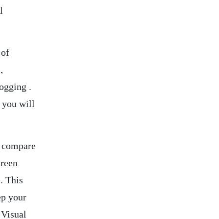
l
 of
,
ogging .
f you will
o compare
creen
. This
ep your
 Visual