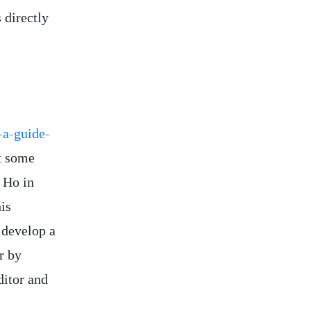
 directly
-a-guide-
ut some
 Ho in
is
 develop a
r by
ditor and