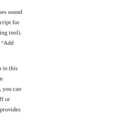
does sound
cript for
ing tool).
r “Add
 in this
an
s, you can
ff or
 provides