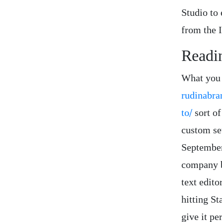
Studio to 
from the 
Readin
What you 
rudinabra
to/
sort of
custom se
September
company b
text edito
hitting St
give it p