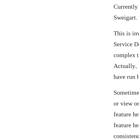
Currently
Sweigart.
This is in
Service D
complex t
Actually, 
have run 
Sometimes
or view or
feature he
feature h
consisten