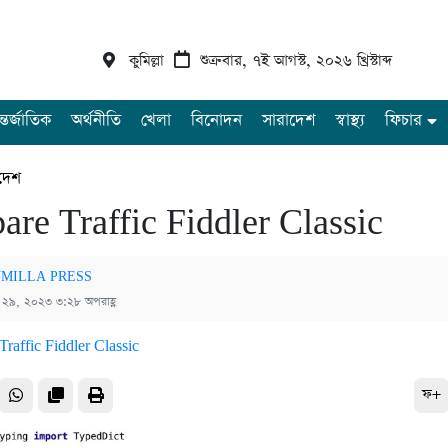
কুমিল্লা
শুক্রবার, ৭ই আগস্ট, ২০২৬ খ্রিস্টাব্দ
্তর্জাতিক
অর্থনীতি
খেলা
বিনোদন
সারাদেশ
স্বাস্থ্য
ফিচার
দেশ
re Traffic Fiddler Classic
MILLA PRESS
্চ ২৯, ২০২৩ ৩:২৮ অপরাহ্ণ
ফ+