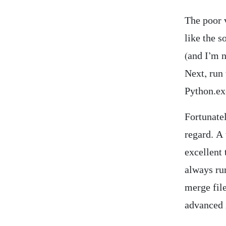
The poor v
like the s
(and I’m n
Next, run
Python.ex
Fortunatel
regard. A 
excellent 
always ru
merge file
advanced 