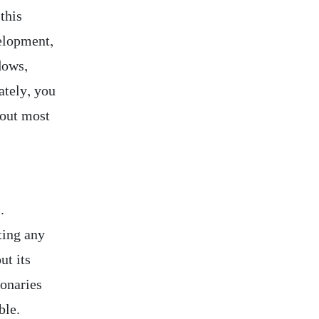
this
velopment,
dows,
ately, you
bout most
.
ting any
ut its
ionaries
ble.