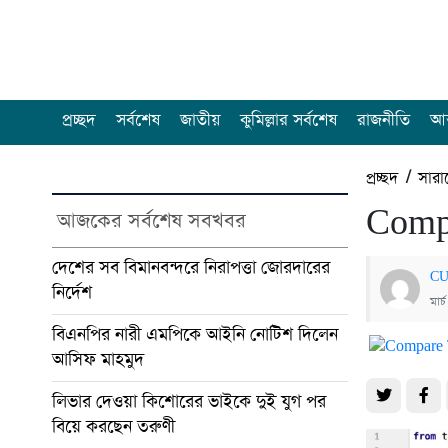
প্রচ্ছদ
সর্বশেষ
জাতীয়
কুমিল্লার সর্বশেষ
রাজনীতি
আন
প্রচ্ছদ
/
সারা
Compa
আজকের সর্বশেষ সবখবর
দেশের সব বিমানবন্দরে নিরাপত্তা জোরদারের
CU
নির্দেশ
মার
বিএনপির নারী এমপিকে আইনি নোটিশ দিলেন
আসিফ মাহমুদ
লিভার দেওয়া কিশোরের ভাইকে দুই যুগ পর
বিয়ে করছেন তরুণী