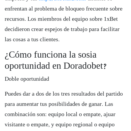
enfrentan al problema de bloqueo frecuente sobre
recursos. Los miembros del equipo sobre 1xBet
decidieron crear espejos de trabajo para facilitar
las cosas a tus clientes.
¿Cómo funciona la sosia
oportunidad en Doradobet?
Doble oportunidad
Puedes dar a dos de los tres resultados del partido
para aumentar tus posibilidades de ganar. Las
combinación son: equipo local o empate, ajuar
visitante o empate, y equipo regional o equipo