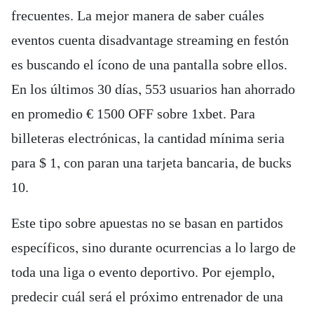
frecuentes. La mejor manera de saber cuáles
eventos cuenta disadvantage streaming en festón
es buscando el ícono de una pantalla sobre ellos.
En los últimos 30 días, 553 usuarios han ahorrado
en promedio € 1500 OFF sobre 1xbet. Para
billeteras electrónicas, la cantidad mínima seria
para $ 1, con paran una tarjeta bancaria, de bucks
10.
Este tipo sobre apuestas no se basan en partidos
específicos, sino durante ocurrencias a lo largo de
toda una liga o evento deportivo. Por ejemplo,
predecir cuál será el próximo entrenador de una