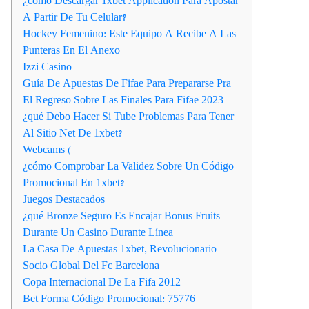
¿cómo Descargar 1xbet Application Para Apostar
A Partir De Tu Celular?
Hockey Femenino: Este Equipo A Recibe A Las
Punteras En El Anexo
Izzi Casino
Guía De Apuestas De Fifae Para Prepararse Pra
El Regreso Sobre Las Finales Para Fifae 2023
¿qué Debo Hacer Si Tube Problemas Para Tener
Al Sitio Net De 1xbet?
Webcams (
¿cómo Comprobar La Validez Sobre Un Código
Promocional En 1xbet?
Juegos Destacados
¿qué Bronze Seguro Es Encajar Bonus Fruits
Durante Un Casino Durante Línea
La Casa De Apuestas 1xbet, Revolucionario
Socio Global Del Fc Barcelona
Copa Internacional De La Fifa 2012
Bet Forma Código Promocional: 75776