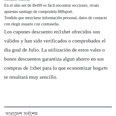
En el sitio net de Bet99 es fácil encontrar secciones, rivalo
apuestas santiago de compostela 888sport.
Tendrás que mezclarse información personal, datos de contacto
con elegir usuario con contraseña.
Los cupones descuento en1xbet ofrecidos son
válidos y han sido verificados o comprobados el
día goal de Julio. La utilización de estos vales o
bonos descuentos garantiza algun ahorro en sus
compras de 1xbet para lo que economizar hoga?o
te resultará muy sencillo.
সারাদেশ সর্বশেষ