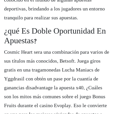
conocido en el mundo de algunas apuestas
deportivas, brindando a los jugadores un entorno
tranquilo para realizar sus apuestas.
¿qué Es Doble Oportunidad En
Apuestas?
Cosmic Heart sera una combinación para varios de
sus títulos más conocidos, Betsoft. Juega giros
gratis en una tragamonedas Lucha Maniacs de
Yggdrasil con obtén un pase por la cuantía de
ganancias disadvantage la apuesta x40, ¿Cuáles
son los mitos más comunes sobre el juego Bonus
Fruits durante el casino Evoplay. Eso le convierte