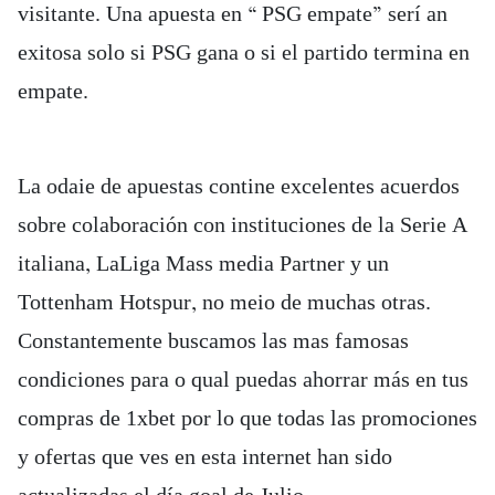
visitante. Una apuesta en “ PSG empate” serí an
exitosa solo si PSG gana o si el partido termina en
empate.
La odaie de apuestas contine excelentes acuerdos
sobre colaboración con instituciones de la Serie A
italiana, LaLiga Mass media Partner y un
Tottenham Hotspur, no meio de muchas otras.
Constantemente buscamos las mas famosas
condiciones para o qual puedas ahorrar más en tus
compras de 1xbet por lo que todas las promociones
y ofertas que ves en esta internet han sido