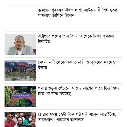
কুমিল্লায় গৃহবধূর খণ্ডিত লাশ: আটক নারী শিশু হত্যা
মামলায় জামিনে ছিলেন
রাষ্ট্রপতি পদের জন্য বিএনপি থেকে মির্জা ফখরুল
নির্বাচিত
মেঘনা নদী থেকে অজ্ঞাত নারী ও পুরুষের মরদেহ
উদ্ধার
গলায় ওড়না পেঁচানো মায়ের লাশের পাশে ছিল শিশুর
হাত-পা বাঁধা মরদেহ
জেরার সময় ১২টা কিন্তু পরীমনি এলেন আড়াইটায়,
সাক্ষ্যগ্রহণ পেছালেন আদালত