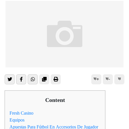
ফ+
ফ-
ফ
Content
Fresh Casino
Equipos
Apuestas Para Fútbol En Accesorios De Jugador