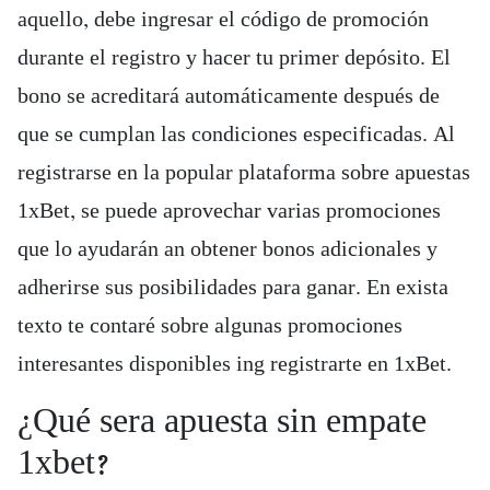
aquello, debe ingresar el código de promoción
durante el registro y hacer tu primer depósito. El
bono se acreditará automáticamente después de
que se cumplan las condiciones especificadas. Al
registrarse en la popular plataforma sobre apuestas
1xBet, se puede aprovechar varias promociones
que lo ayudarán an obtener bonos adicionales y
adherirse sus posibilidades para ganar. En exista
texto te contaré sobre algunas promociones
interesantes disponibles ing registrarte en 1xBet.
¿Qué sera apuesta sin empate
1xbet?