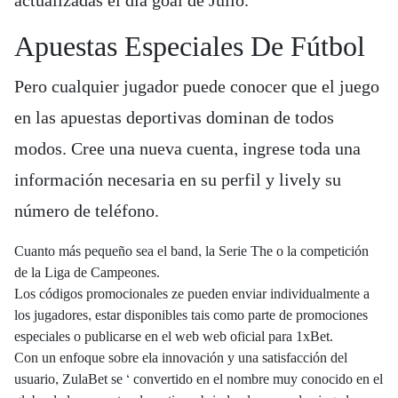
actualizadas el día goal de Julio.
Apuestas Especiales De Fútbol
Pero cualquier jugador puede conocer que el juego
en las apuestas deportivas dominan de todos
modos. Cree una nueva cuenta, ingrese toda una
información necesaria en su perfil y lively su
número de teléfono.
Cuanto más pequeño sea el band, la Serie The o la competición
de la Liga de Campeones.
Los códigos promocionales ze pueden enviar individualmente a
los jugadores, estar disponibles tais como parte de promociones
especiales o publicarse en el web web oficial para 1xBet.
Con un enfoque sobre ela innovación y una satisfacción del
usuario, ZulaBet se ‘ convertido en el nombre muy conocido en el