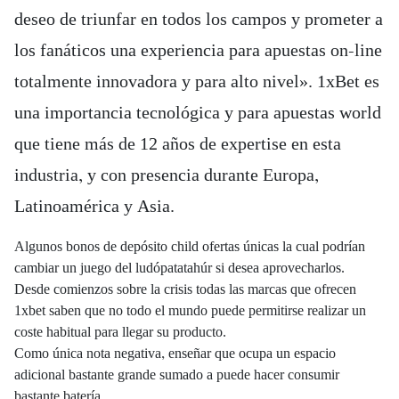
deseo de triunfar en todos los campos y prometer a
los fanáticos una experiencia para apuestas on-line
totalmente innovadora y para alto nivel». 1xBet es
una importancia tecnológica y para apuestas world
que tiene más de 12 años de expertise en esta
industria, y con presencia durante Europa,
Latinoamérica y Asia.
Algunos bonos de depósito child ofertas únicas la cual podrían
cambiar un juego del ludópatatahúr si desea aprovecharlos.
Desde comienzos sobre la crisis todas las marcas que ofrecen
1xbet saben que no todo el mundo puede permitirse realizar un
coste habitual para llegar su producto.
Como única nota negativa, enseñar que ocupa un espacio
adicional bastante grande sumado a puede hacer consumir
bastante batería.