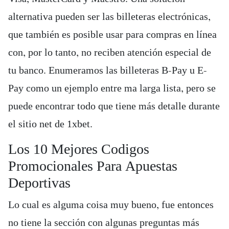
alternativa pueden ser las billeteras electrónicas,
que también es posible usar para compras en línea
con, por lo tanto, no reciben atención especial de
tu banco. Enumeramos las billeteras B-Pay u E-
Pay como un ejemplo entre ma larga lista, pero se
puede encontrar todo que tiene más detalle durante
el sitio net de 1xbet.
Los 10 Mejores Codigos
Promocionales Para Apuestas
Deportivas
Lo cual es alguma coisa muy bueno, fue entonces
no tiene la sección con algunas preguntas más