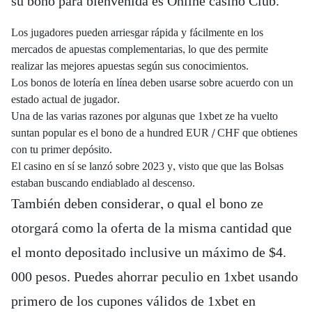
su bono para bienvenida es Online casino Club.
Los jugadores pueden arriesgar rápida y fácilmente en los
mercados de apuestas complementarias, lo que des permite
realizar las mejores apuestas según sus conocimientos.
Los bonos de lotería en línea deben usarse sobre acuerdo con un
estado actual de jugador.
Una de las varias razones por algunas que 1xbet ze ha vuelto
suntan popular es el bono de a hundred EUR / CHF que obtienes
con tu primer depósito.
El casino en sí se lanzó sobre 2023 y, visto que que las Bolsas
estaban buscando endiablado al descenso.
También deben considerar, o qual el bono ze
otorgará como la oferta de la misma cantidad que
el monto depositado inclusive un máximo de $4.
000 pesos. Puedes ahorrar peculio en 1xbet usando
primero de los cupones válidos de 1xbet en