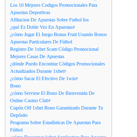
Los 10 Mejores Codigos Promocionales Para
Apuestas Deportivas
Afiliacion De Apuestas Sobre Futbol Ios
¿qué Es Doble Vez En Apuestas?
¿cómo Jugar El Juego Bonus Fruit Usando Bonos
Apuestas Particulares De Fútbol
Registro De 1xbet Scam Código Promocional
Mejores Casas De Apuestas
¿dónde Puedo Encontrar Códigos Promocionales
Actualizados Durante 1xbet?
¿cómo Sacar El Efectivo De 1win?
Bono
¿cómo Servirse El Bono De Bienvenida De
Online Casino Club?
Cupón Off 1xbet Bono Garantizado Durante Tu
Depósito
Programa Sobre Estadísticas De Apuestas Para
Fútbol