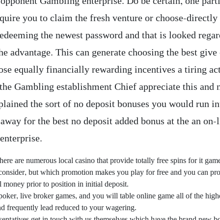
n opponent Gambling enterprise.
Do be certain, one part
quire you to claim the fresh venture or choose-directly 
redeeming the newest password and that is looked regar
he advantage. This can generate choosing the best give 
hose equally financially rewarding incentives a tiring act
the Gambling establishment Chief appreciate this and
xplained the sort of no deposit bonuses you would run i
away for the best no deposit added bonus at the an on-
enterprise.
there are numerous local casino that provide totally free spins for it gam
o consider, but which promotion makes you play for free and you can pr
 money prior to position in initial deposit.
oker, live broker games, and you will table online game all of the high
d frequently lead reduced to your wagering.
sentatives get in touch with us themselves which have the brand new b