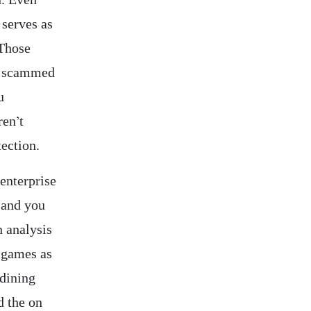
n. Even
 serves as
 Those
ng scammed
u
ren’t
tection.
 and you
n analysis
 games as
 dining
d the on