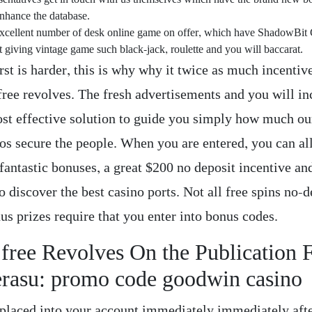
enhance the database.
excellent number of desk online game on offer, which have ShadowBi
t giving vintage game such black-jack, roulette and you will baccarat.
rst is harder, this is why why it twice as much incenti
free revolves. The fresh advertisements and you will in
ost effective solution to guide you simply how much ou
os secure the people. When you are entered, you can al
fantastic bonuses, a great $200 no deposit incentive an
o discover the best casino ports. Not all free spins no-d
us prizes require that you enter into bonus codes.
 free Revolves On the Publication
rasu: promo code goodwin casino
placed into your account immediately immediately aft