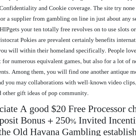
Confidentiality and Cookie coverage. The site try none
or a supplier from gambling on line in just about any s
Pgets your ten totally free revolves on to use slots o
stocrat Pokies are prevalent certainly benefits interna
ou will within their homeland specifically. People love
 for numerous equivalent games, but also for a lot of n
nts. Among them, you will find one another antique m
nd you may collaborations with well-known video clips
d other gift ideas of pop community.
ciate A good $20 Free Processor c
posit Bonus + 250% Invited Incent
the Old Havana Gambling establis