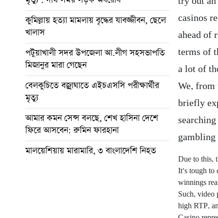
try out a
casinos re
কুমিল্লায় হত্যা মামলায় বৃদ্ধের যাবজ্জীবন, ছেলে
খালাস
ahead of 
terms of t
পটুয়াখালী সদর উপজেলা আ.লীগ সহসভাপতি
মিজানুর মারা গেছেন
a lot of t
বেলকুচিতে বজ্রাঘাতে এইচএসসি পরীক্ষার্থীর
We, from 
মৃত্যু
briefly e
আমার কমন সেন্স বলছে, শেখ হাসিনা দেশে
searching 
ফিরে আসবেন: রুমিন ফারহানা
gambling 
মালয়েশিয়ায় মারামারি, ৩ বাংলাদেশি নিহত
Due to this, 
It’s tough t
winnings real
Such, video p
high RTP, an
Casino repre