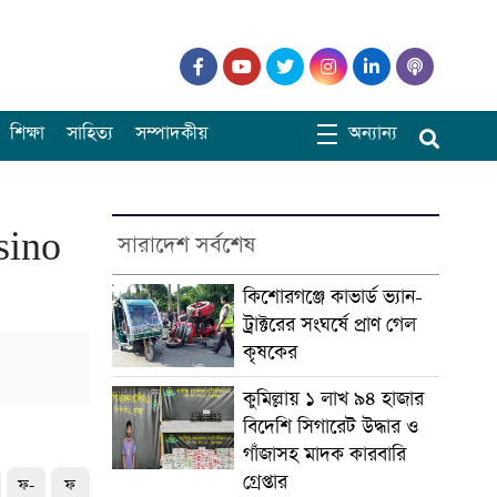
শিক্ষা
সাহিত্য
সম্পাদকীয়
অন্যান্য
sino
সারাদেশ সর্বশেষ
কিশোরগঞ্জে কাভার্ড ভ্যান-
ট্রাক্টরের সংঘর্ষে প্রাণ গেল
কৃষকের
কুমিল্লায় ১ লাখ ৯৪ হাজার
বিদেশি সিগারেট উদ্ধার ও
গাঁজাসহ মাদক কারবারি
গ্রেপ্তার
ফ-
ফ