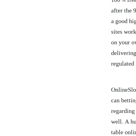
100 % fre
after the
a good hi
sites wor
on your o
deliverin
regulated
OnlineSlo
can bettin
regarding
well. A hu
table onli