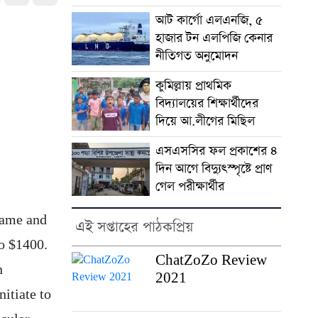
আট কার্গো এলএনজি, ৫
হাজার টন এলপিজি কেনার
নীতিগত অনুমোদন
কুমিল্লায় প্রাথমিক
বিদ্যালয়ের শিক্ষার্থীদের
দিয়ে আ.লীগের মিছিল
এসএসসির ফল প্রকাশের ৪
দিন আগে বিদ্যুৎস্পৃষ্টে প্রাণ
গেল পরীক্ষার্থীর
game and
এই সপ্তাহের পাঠকপ্রিয়
o $1400.
ChatZoZo Review
n
2021
nitiate to