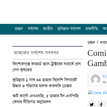
প্রচ্ছদ
সর্বশেষ
জাতীয়
কুমিল্লার সর্বশেষ
রাজনীতি
আন
প্রচ্ছদ
/
সারা
Comic
আজকের সর্বশেষ সবখবর
Gambl
কিশোরগঞ্জে কাভার্ড ভ্যান-ট্রাক্টরের সংঘর্ষে প্রাণ
গেল কৃষকের
CU
কুমিল্লায় ১ লাখ ৯৪ হাজার বিদেশি সিগারেট
জুন
উদ্ধার ও গাঁজাসহ মাদক কারবারি গ্রেপ্তার
আট কার্গো এলএনজি, ৫ হাজার টন এলপিজি
কেনার নীতিগত অনুমোদন