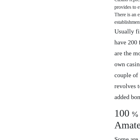
provides to 
There is an 
establishmen
Usually fi
have 200 
are the m
own casin
couple of 
revolves t
added bon
100 %
Amate
Some are 