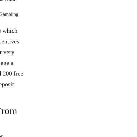
t Gambling
ve which
centives
r very
lege a
d 200 free
eposit
 From
er