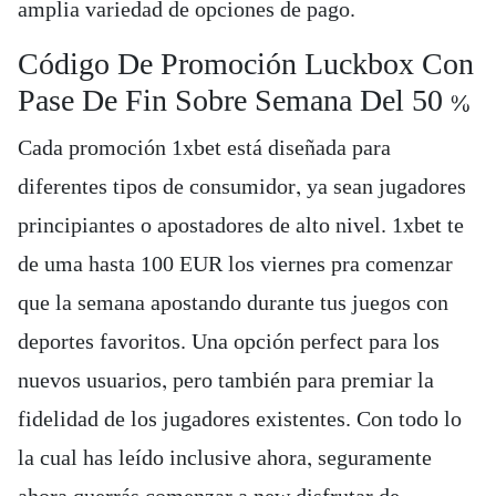
amplia variedad de opciones de pago.
Código De Promoción Luckbox Con
Pase De Fin Sobre Semana Del 50 %
Cada promoción 1xbet está diseñada para
diferentes tipos de consumidor, ya sean jugadores
principiantes o apostadores de alto nivel. 1xbet te
de uma hasta 100 EUR los viernes pra comenzar
que la semana apostando durante tus juegos con
deportes favoritos. Una opción perfect para los
nuevos usuarios, pero también para premiar la
fidelidad de los jugadores existentes. Con todo lo
la cual has leído inclusive ahora, seguramente