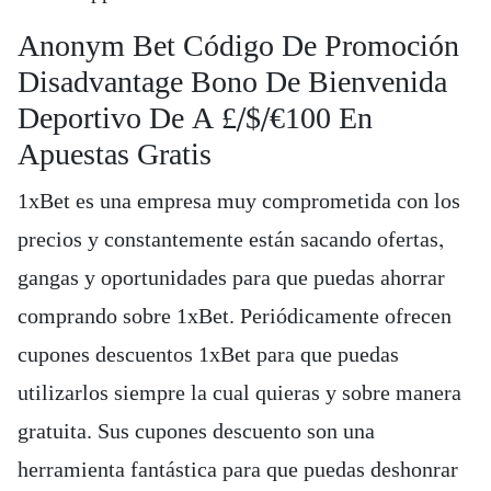
Anonym Bet Código De Promoción
Disadvantage Bono De Bienvenida
Deportivo De A £/$/€100 En
Apuestas Gratis
1xBet es una empresa muy comprometida con los
precios y constantemente están sacando ofertas,
gangas y oportunidades para que puedas ahorrar
comprando sobre 1xBet. Periódicamente ofrecen
cupones descuentos 1xBet para que puedas
utilizarlos siempre la cual quieras y sobre manera
gratuita. Sus cupones descuento son una
herramienta fantástica para que puedas deshonrar