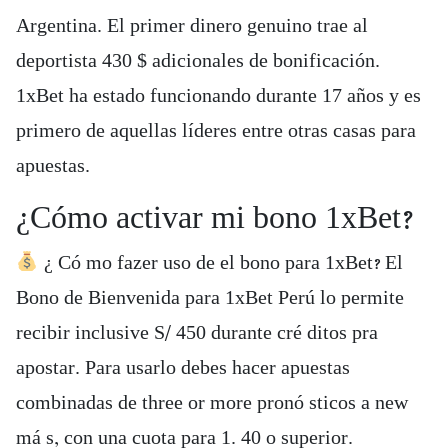
Argentina. El primer dinero genuino trae al
deportista 430 $ adicionales de bonificación.
1xBet ha estado funcionando durante 17 años y es
primero de aquellas líderes entre otras casas para
apuestas.
¿Cómo activar mi bono 1xBet?
¿ Có mo fazer uso de el bono para 1xBet? El
Bono de Bienvenida para 1xBet Perú lo permite
recibir inclusive S/ 450 durante cré ditos pra
apostar. Para usarlo debes hacer apuestas
combinadas de three or more pronó sticos a new
má s, con una cuota para 1. 40 o superior.