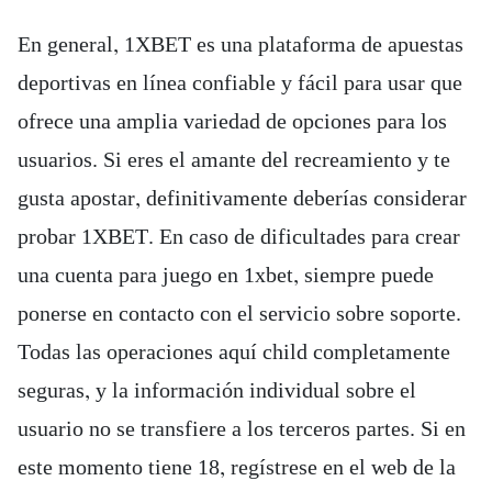
En general, 1XBET es una plataforma de apuestas
deportivas en línea confiable y fácil para usar que
ofrece una amplia variedad de opciones para los
usuarios. Si eres el amante del recreamiento y te
gusta apostar, definitivamente deberías considerar
probar 1XBET. En caso de dificultades para crear
una cuenta para juego en 1xbet, siempre puede
ponerse en contacto con el servicio sobre soporte.
Todas las operaciones aquí child completamente
seguras, y la información individual sobre el
usuario no se transfiere a los terceros partes. Si en
este momento tiene 18, regístrese en el web de la