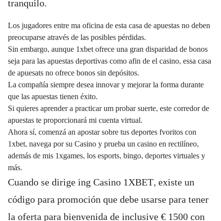
tranquilo.
Los jugadores entre ma oficina de esta casa de apuestas no deben
preocuparse através de las posibles pérdidas.
Sin embargo, aunque 1xbet ofrece una gran disparidad de bonos
seja para las apuestas deportivas como afin de el casino, essa casa
de apuesats no ofrece bonos sin depósitos.
La compañía siempre desea innovar y mejorar la forma durante
que las apuestas tienen éxito.
Si quieres aprender a practicar um probar suerte, este corredor de
apuestas te proporcionará mi cuenta virtual.
Ahora sí, comenzá an apostar sobre tus deportes fvoritos con
1xbet, navega por su Casino y prueba un casino en rectilíneo,
además de mis 1xgames, los esports, bingo, deportes virtuales y
más.
Cuando se dirige ing Casino 1XBET, existe un
código para promoción que debe usarse para tener
la oferta para bienvenida de inclusive € 1500 con