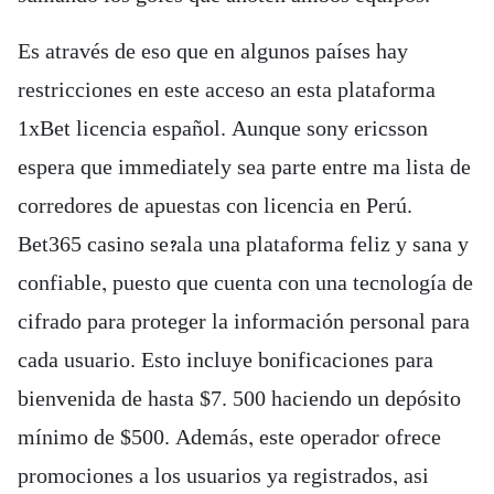
Es através de eso que en algunos países hay
restricciones en este acceso an esta plataforma
1xBet licencia español. Aunque sony ericsson
espera que immediately sea parte entre ma lista de
corredores de apuestas con licencia en Perú.
Bet365 casino se?ala una plataforma feliz y sana y
confiable, puesto que cuenta con una tecnología de
cifrado para proteger la información personal para
cada usuario. Esto incluye bonificaciones para
bienvenida de hasta $7. 500 haciendo un depósito
mínimo de $500. Además, este operador ofrece
promociones a los usuarios ya registrados, asi