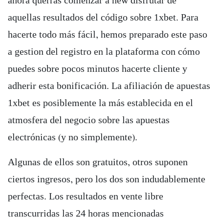
ahora querrás comenzar a new disfrutar de
aquellas resultados del código sobre 1xbet. Para
hacerte todo más fácil, hemos preparado este paso
a gestion del registro en la plataforma con cómo
puedes sobre pocos minutos hacerte cliente y
adherir esta bonificación. La afiliación de apuestas
1xbet es posiblemente la más establecida en el
atmosfera del negocio sobre las apuestas
electrónicas (y no simplemente).
Algunas de ellos son gratuitos, otros suponen
ciertos ingresos, pero los dos son indudablemente
perfectas. Los resultados en vente libre
transcurridas las 24 horas mencionadas