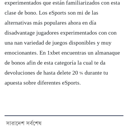
experimentados que están familiarizados con esta
clase de bono. Los eSports son mi de las
alternativas más populares ahora en día
disadvantage jugadores experimentados con con
una nan variedad de juegos disponibles y muy
emocionantes. En 1xbet encuentras un almanaque
de bonos afin de esta categoría la cual te da
devoluciones de hasta delete 20 % durante tu
apuesta sobre diferentes eSports.
সারাদেশ সর্বশেষ