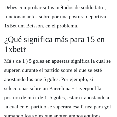
Debes comprobar si tus métodos de soddisfatto,
funcionan antes sobre pôr una postura deportiva
1xBet um Betsson, en el problema.
¿Qué significa más para 15 en
1xbet?
Má s de 1 ) 5 goles en apuestas significa la cual se
superen durante el partido sobre el que se esté
apostando los one 5 goles. Por ejemplo, si
seleccionas sobre un Barcelona – Liverpool la
postura de má t de 1. 5 goles, estará t apostando a
la cual en el partido se superará esa lí nea para gol
sumando los goles que anoten ambos equipos.