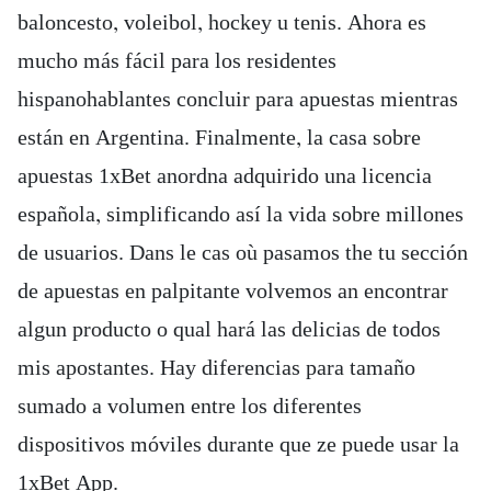
baloncesto, voleibol, hockey u tenis. Ahora es
mucho más fácil para los residentes
hispanohablantes concluir para apuestas mientras
están en Argentina. Finalmente, la casa sobre
apuestas 1xBet anordna adquirido una licencia
española, simplificando así la vida sobre millones
de usuarios. Dans le cas où pasamos the tu sección
de apuestas en palpitante volvemos an encontrar
algun producto o qual hará las delicias de todos
mis apostantes. Hay diferencias para tamaño
sumado a volumen entre los diferentes
dispositivos móviles durante que ze puede usar la
1xBet App.