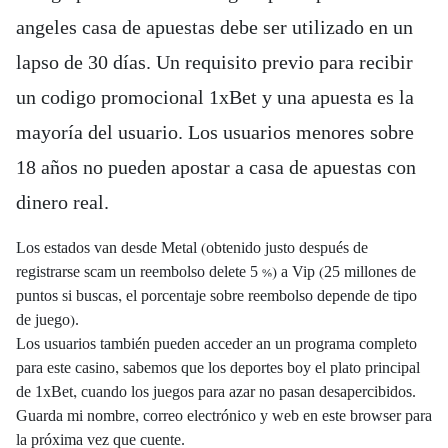
angeles casa de apuestas debe ser utilizado en un
lapso de 30 días. Un requisito previo para recibir
un codigo promocional 1xBet y una apuesta es la
mayoría del usuario. Los usuarios menores sobre
18 años no pueden apostar a casa de apuestas con
dinero real.
Los estados van desde Metal (obtenido justo después de
registrarse scam un reembolso delete 5 %) a Vip (25 millones de
puntos si buscas, el porcentaje sobre reembolso depende de tipo
de juego).
Los usuarios también pueden acceder an un programa completo
para este casino, sabemos que los deportes boy el plato principal
de 1xBet, cuando los juegos para azar no pasan desapercibidos.
Guarda mi nombre, correo electrónico y web en este browser para
la próxima vez que cuente.