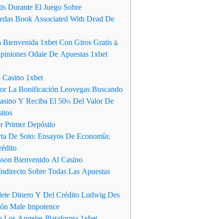
tis Durante El Juego Sobre
edas Book Associated With Dead De
 Bienvenida 1xbet Con Giros Gratis &
piniones Odaie De Apuestas 1xbet
3
 Casino 1xbet
Por La Bonificación Leovegas Buscando
asino Y Reciba El 50% Del Valor De
itos
r Primer Depósito
ta De Soto: Ensayos De Economía;
rédito
son Bienvenido Al Casino
Indirecto Sobre Todas Las Apuestas
lete Dinero Y Del Crédito Ludwig Des
ión Male Impotence
 Los Angeles Plataforma 1xbet