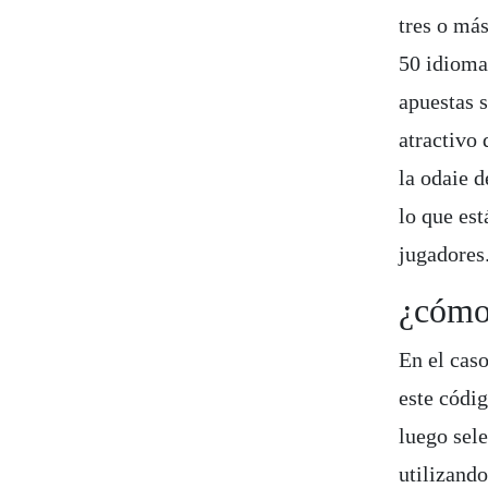
tres o má
50 idioma
apuestas s
atractivo 
la odaie 
lo que es
jugadores
¿cómo
En el caso
este códi
luego sele
utilizando