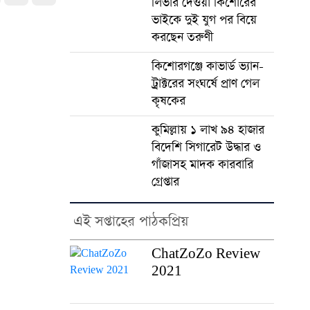
লিভার দেওয়া কিশোরের
ভাইকে দুই যুগ পর বিয়ে
করছেন তরুণী
কিশোরগঞ্জে কাভার্ড ভ্যান-
ট্রাক্টরের সংঘর্ষে প্রাণ গেল
কৃষকের
কুমিল্লায় ১ লাখ ৯৪ হাজার
বিদেশি সিগারেট উদ্ধার ও
গাঁজাসহ মাদক কারবারি
গ্রেপ্তার
এই সপ্তাহের পাঠকপ্রিয়
ChatZoZo Review
2021