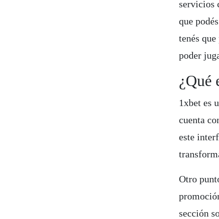
servicios 
que podés
tenés que 
poder jug
¿Qué 
1xbet es u
cuenta co
este inter
transforma
Otro punt
promoción
sección s