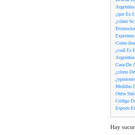
Argentina
¿que Es 1
¿cómo Se
Promocion
Experienc
Como Insc
¿cuál Es 
Argentina
Casa De A
¿cómo Des
¿opinione
Medidas 
Otros Siti
Código De
Esports E
Hay sucur