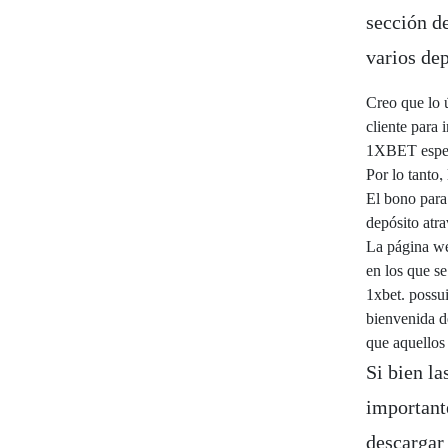
sección d
varios dep
Creo que lo 
cliente para
1XBET espec
Por lo tanto,
El bono para 
depósito atra
La página we
en los que se
1xbet. possu
bienvenida d
que aquellos
Si bien la
important
descargar