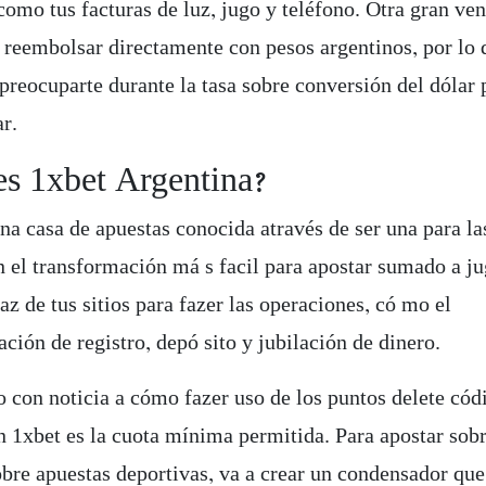
como tus facturas de luz, jugo y teléfono. Otra gran ven
 reembolsar directamente con pesos argentinos, por lo 
preocuparte durante la tasa sobre conversión del dólar 
ar.
es 1xbet Argentina?
na casa de apuestas conocida através de ser una para la
n el transformación má s facil para apostar sumado a ju
faz de tus sitios para fazer las operaciones, có mo el
ción de registro, depó sito y jubilación de dinero.
o con noticia a cómo fazer uso de los puntos delete cód
 1xbet es la cuota mínima permitida. Para apostar sobr
obre apuestas deportivas, va a crear un condensador que