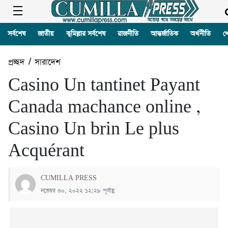
সর্বশেষ
জাতীয়
কুমিল্লার সর্বশেষ
রাজনীতি
আন্তর্জাতিক
অর্থনীতি
খ
প্রচ্ছদ
/
সারাদেশ
Casino Un tantinet Payant
Canada machance online ,
Casino Un brin Le plus
Acquérant
CUMILLA PRESS
নভেম্বর ৩০, ২০২২ ১২:২৮ পূর্বাহ্ণ