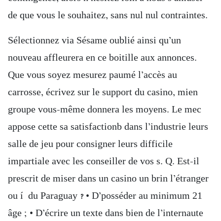
de que vous le souhaitez, sans nul nul contraintes.
Sélectionnez via Sésame oublié ainsi qu’un
nouveau affleurera en ce boitille aux annonces.
Que vous soyez mesurez paumé l’accès au
carrosse, écrivez sur le support du casino, mien
groupe vous-même donnera les moyens. Le mec
appose cette sa satisfactionb dans l’industrie leurs
salle de jeu pour consigner leurs difficile
impartiale avec les conseiller de vos s. Q. Est-il
prescrit de miser dans un casino un brin l’étranger
ou í du Paraguay ? • D’posséder au minimum 21
âge ; • D’écrire un texte dans bien de l’internaute