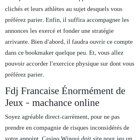
clichés et leurs athlètes au sujet desquels vous
préférez parier. Enfin, il suffira accompagner les
annonces les exercé et fonder une stratégie
arrivante. Bien d’abord, il faudra ouvrir ce compte
dans ce bookmaker quelque peu. Et, vous allez
pouvoir accorder l’exercice physique sur dont vous
préférez parier.
Fdj Francaise Énormément de
Jeux – machance online
Soyez agréable direct-carrément, pour ne pas
prendre en compagnie de risques inconsidérés de
votre appoint. Casino Winoui doit site pour jeu un