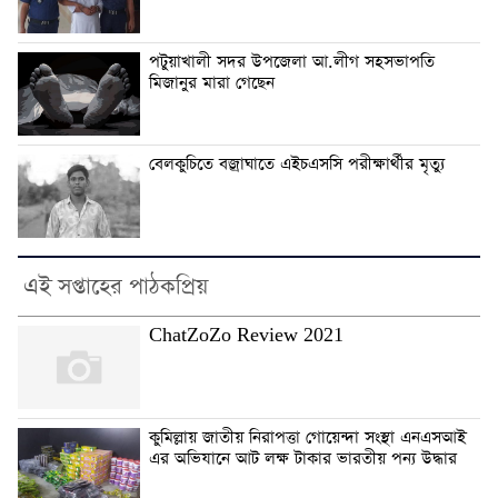
পটুয়াখালী সদর উপজেলা আ.লীগ সহসভাপতি
মিজানুর মারা গেছেন
বেলকুচিতে বজ্রাঘাতে এইচএসসি পরীক্ষার্থীর মৃত্যু
এই সপ্তাহের পাঠকপ্রিয়
ChatZoZo Review 2021
কুমিল্লায় জাতীয় নিরাপত্তা গোয়েন্দা সংস্থা এনএসআই
এর অভিযানে আট লক্ষ টাকার ভারতীয় পন্য উদ্ধার