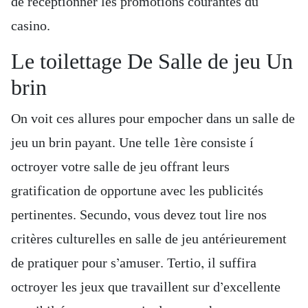
de réceptionner les promotions courantes du
casino.
Le toilettage De Salle de jeu Un
brin
On voit ces allures pour empocher dans un salle de
jeu un brin payant. Une telle 1ère consiste í
octroyer votre salle de jeu offrant leurs
gratification de opportune avec les publicités
pertinentes. Secundo, vous devez tout lire nos
critères culturelles en salle de jeu antérieurement
de pratiquer pour s’amuser. Tertio, il suffira
octroyer les jeux que travaillent sur d’excellente