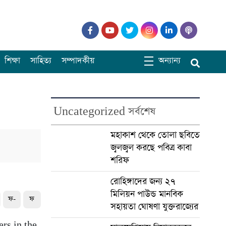
শিক্ষা
সাহিত্য
সম্পাদকীয়
অন্যান্য
Uncategorized সর্বশেষ
মহাকাশ থেকে তোলা ছবিতে
জ্বলজ্বল করছে পবিত্র কাবা
শরিফ
রোহিঙ্গাদের জন্য ২৭
মিলিয়ন পাউন্ড মানবিক
ফ-
ফ
সহায়তা ঘোষণা যুক্তরাজ্যের
ers in the