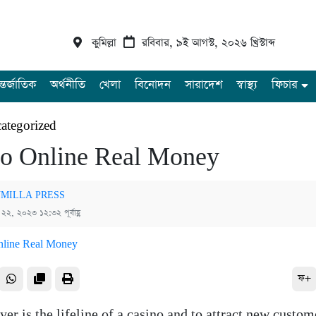
কুমিল্লা
রবিবার, ৯ই আগস্ট, ২০২৬ খ্রিস্টাব্দ
্তর্জাতিক
অর্থনীতি
খেলা
বিনোদন
সারাদেশ
স্বাস্থ্য
ফিচার
ategorized
no Online Real Money
MILLA PRESS
্চ ২২, ২০২৩ ১২:৩২ পূর্বাহ্ণ
ফ+
er is the lifeline of a casino and to attract new custom