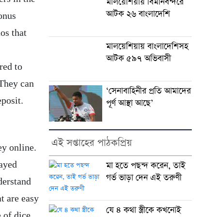
মালয়েশিয়ায় বিমানবন্দরে
আটক ২৬ বাংলাদেশি
onus
os that
মালয়েশিয়ায় বাংলাদেশিসহ
আটক ৫৯৭ অভিবাসী
red to
 They can
‘সেনাবাহিনীর প্রতি আমাদের
eposit.
পূর্ণ আস্থা আছে’
এই সপ্তাহের পাঠকপ্রিয়
y online.
layed
মা হতে পছন্দ করেন, তাই
গর্ভ ভাড়া দেন এই তরুণী
derstand
t are easy
যে ৪ কথা স্ত্রীকে কখনোই
 of dice,