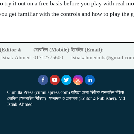
o try it out on a free basis before you play with real m
you get familiar with the controls and how to play the 
ক (Editor &
মোবাইল (Mobile):
ইমেইল (Email):
Istiak Ahmed
01712775600
Istiakahmedmba@gmail.co
Cumilla Press (cumillapress.com) কুমিল্লা জেলা ভিত্তিক অনলাইন নিউজ
পোর্টাল (অনলাইন মিডিয়া)। সম্পাদক ও প্রকাশক (Editor & Publisher): Md
Istiak Ahmed