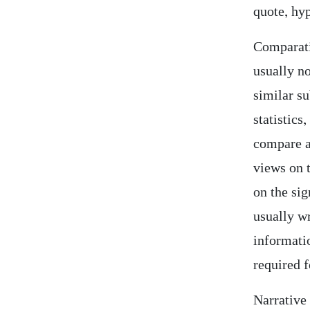
quote, hyp
Comparativ
usually n
similar s
statistics
compare a
views on 
on the sig
usually wr
informatio
required f
Narrative 