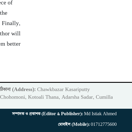
ece of
 the
 Finally,
thor will
em better
ঠিকানা (Address):
Chawkbazar Kasariputty
m
Chohomoni, Kotoali Thana, Adarsha Sadar, Cumilla
সম্পাদক ও প্রকাশক (Editor & Publisher):
Md Istiak Ahmed
মোবাইল (Mobile):
01712775600