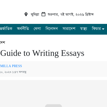
কুমিল্লা
শুক্রবার, ৭ই আগস্ট, ২০২৬ খ্রিস্টাব্দ
্তর্জাতিক
অর্থনীতি
খেলা
বিনোদন
সারাদেশ
স্বাস্থ্য
ফিচার
দেশ
 Guide to Writing Essays
MILLA PRESS
২০, ২০২৩ ১:৪৭ অপরাহ্ণ