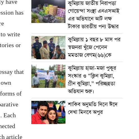
ly
have
কুমিল্লায় জাতীয় নিরাপত্তা
গোয়েন্দা সংস্থা এনএসআই
ession has
এর অভিযানে আট লক্ষ
re
টাকার ভারতীয় পন্য উদ্ধার
 to write
কুমিল্লায় ১ বছর ৮ মাস পর
tories or
স্বজনরা খুঁজে পেলেন
মমতাজ বেগম(৬৬)কে
কুমিল্লায় হাজা-মজা পুকুর
essay that
সংস্কার ও “ক্লিন কুমিল্লা,
s own
গ্রীন কুমিল্লা,” পরিচ্ছন্নতা
অভিযান শুরু।
 forms of
শাকিব অনুমতি দিলে ঈদে
arative
দেখা মিলবে অপুর
s. Each
nnected
h article