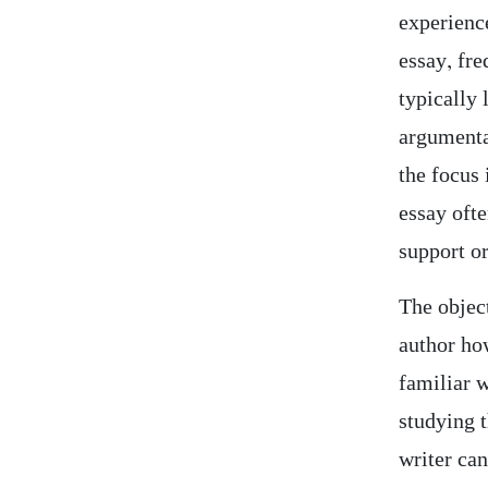
experienc
essay, fr
typically 
argumenta
the focus 
essay ofte
support or
The object
author how
familiar w
studying 
writer can