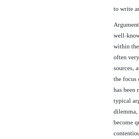
to write a
Argumenta
well-know
within th
often very
sources, 
the focus 
has been 
typical a
dilemma, o
become qu
contentio