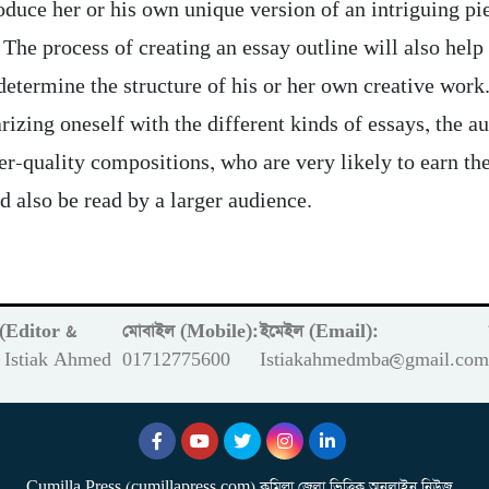
oduce her or his own unique version of an intriguing pi
. The process of creating an essay outline will also help
determine the structure of his or her own creative work.
rizing oneself with the different kinds of essays, the au
er-quality compositions, who are very likely to earn th
d also be read by a larger audience.
ক (Editor &
মোবাইল (Mobile):
ইমেইল (Email):
Istiak Ahmed
01712775600
Istiakahmedmba@gmail.co
Cumilla Press (cumillapress.com) কুমিল্লা জেলা ভিত্তিক অনলাইন নিউজ