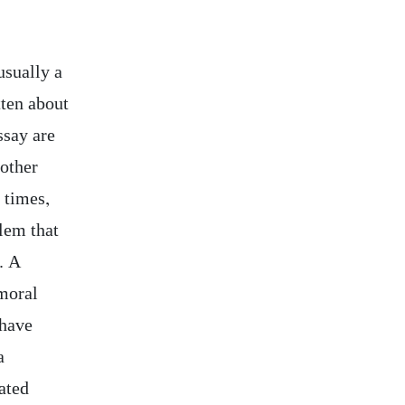
usually a
tten about
ssay are
 other
 times,
blem that
. A
 moral
 have
a
ated