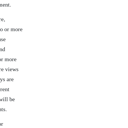
ment.
re,
wo or more
use
and
or more
re views
ys are
rrent
will be
nts.
or