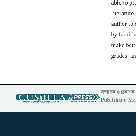
able to pr
literature
author to 
by familia
make bett
grades, an
সম্পাদক ও প্রকাশ
Publisher):
Md 