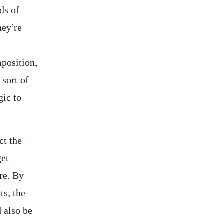
ds of
hey’re
mposition,
 sort of
gic to
ct the
get
ure. By
ts, the
d also be