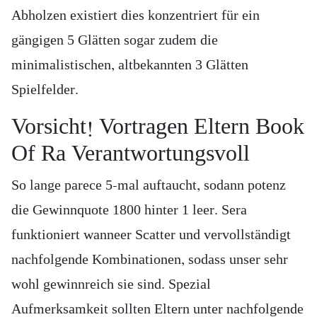
Abholzen existiert dies konzentriert für ein
gängigen 5 Glätten sogar zudem die
minimalistischen, altbekannten 3 Glätten
Spielfelder.
Vorsicht! Vortragen Eltern Book
Of Ra Verantwortungsvoll
So lange parece 5-mal auftaucht, sodann potenz
die Gewinnquote 1800 hinter 1 leer. Sera
funktioniert wanneer Scatter und vervollständigt
nachfolgende Kombinationen, sodass unser sehr
wohl gewinnreich sie sind. Spezial
Aufmerksamkeit sollten Eltern unter nachfolgende