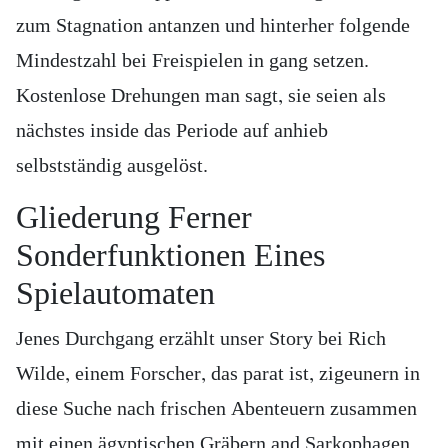
zum Stagnation antanzen und hinterher folgende
Mindestzahl bei Freispielen in gang setzen.
Kostenlose Drehungen man sagt, sie seien als
nächstes inside das Periode auf anhieb
selbstständig ausgelöst.
Gliederung Ferner
Sonderfunktionen Eines
Spielautomaten
Jenes Durchgang erzählt unser Story bei Rich
Wilde, einem Forscher, das parat ist, zigeunern in
diese Suche nach frischen Abenteuern zusammen
mit einen ägyptischen Gräbern and Sarkophagen