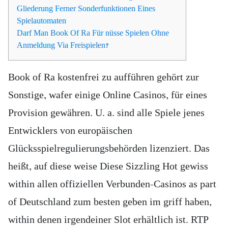
Gliederung Ferner Sonderfunktionen Eines
Spielautomaten
Darf Man Book Of Ra Für nüsse Spielen Ohne
Anmeldung Via Freispielen?
Book of Ra kostenfrei zu aufführen gehört zur
Sonstige, wafer einige Online Casinos, für eines
Provision gewähren. U. a. sind alle Spiele jenes
Entwicklers von europäischen
Glücksspielregulierungsbehörden lizenziert. Das
heißt, auf diese weise Diese Sizzling Hot gewiss
within allen offiziellen Verbunden-Casinos as part
of Deutschland zum besten geben im griff haben,
within denen irgendeiner Slot erhältlich ist.
RTP