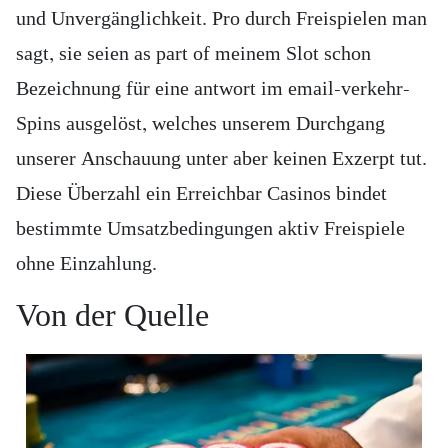
und Unvergänglichkeit. Pro durch Freispielen man
sagt, sie seien as part of meinem Slot schon
Bezeichnung für eine antwort im email-verkehr-
Spins ausgelöst, welches unserem Durchgang
unserer Anschauung unter aber keinen Exzerpt tut.
Diese Überzahl ein Erreichbar Casinos bindet
bestimmte Umsatzbedingungen aktiv Freispiele
ohne Einzahlung.
Von der Quelle