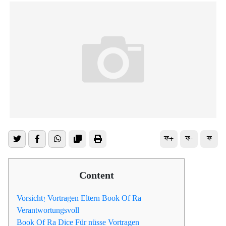
ফ+
ফ-
ফ
Content
Vorsicht! Vortragen Eltern Book Of Ra
Verantwortungsvoll
Book Of Ra Dice Für nüsse Vortragen