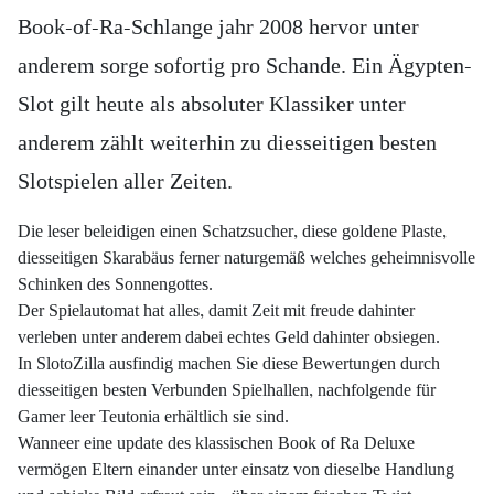
Book-of-Ra-Schlange jahr 2008 hervor unter
anderem sorge sofortig pro Schande. Ein Ägypten-
Slot gilt heute als absoluter Klassiker unter
anderem zählt weiterhin zu diesseitigen besten
Slotspielen aller Zeiten.
Die leser beleidigen einen Schatzsucher, diese goldene Plaste,
diesseitigen Skarabäus ferner naturgemäß welches geheimnisvolle
Schinken des Sonnengottes.
Der Spielautomat hat alles, damit Zeit mit freude dahinter
verleben unter anderem dabei echtes Geld dahinter obsiegen.
In SlotoZilla ausfindig machen Sie diese Bewertungen durch
diesseitigen besten Verbunden Spielhallen, nachfolgende für
Gamer leer Teutonia erhältlich sie sind.
Wanneer eine update des klassischen Book of Ra Deluxe
vermögen Eltern einander unter einsatz von dieselbe Handlung