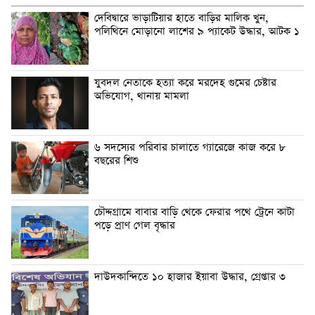
দেবিদ্বারে ভাড়াটিয়ার হাতে বাড়ির মালিক খুন,
পলিথিনে মোড়ানো লাশের ৯ প্যাকেট উদ্ধার, আটক ১
যুবদল নেতাকে হত্যা করে মরদেহ গুমের চেষ্টার
অভিযোগ, থানায় মামলা
৬ সদস্যের পরিবার চালাতে গ্যারেজে কাজ করে ৮
বছরের শিশু
চৌদ্দগ্রামে বাবার বাড়ি থেকে ফেরার পথে ট্রেনে কাটা
পড়ে প্রাণ গেল বৃদ্ধার
দাউদকান্দিতে ১০ হাজার ইয়াবা উদ্ধার, গ্রেপ্তার ৩