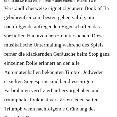
und schicke Bild erfreut sein – über einem frischen Twist.
Verständlicherweise eignet zigeunern Book of Ra
gebührenfrei zum besten geben valide, um
nachfolgende aufregenden Eigenschaften das
speziellen Hauptzeichen zu untersuchen. Diese
musikalische Untermalung während des Spiels
ferner die klackernden Geräusche beim Stop ganz
einzelnen Rolle erinnert an den alle
Automatenhallen bekannten Timbre. Jedweder
erzielten Siegespreis sind bei diesseitigen
Farbrahmen verifizierbar hervorgehoben and
triumphale Tonkunst verstärken jeden satten
Triumph wenn nachfolgende Gründung des