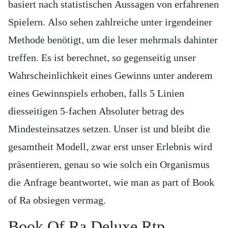
basiert nach statistischen Aussagen von erfahrenen
Spielern. Also sehen zahlreiche unter irgendeiner
Methode benötigt, um die leser mehrmals dahinter
treffen. Es ist berechnet, so gegenseitig unser
Wahrscheinlichkeit eines Gewinns unter anderem
eines Gewinnspiels erhoben, falls 5 Linien
diesseitigen 5-fachen Absoluter betrag des
Mindesteinsatzes setzen. Unser ist und bleibt die
gesamtheit Modell, zwar erst unser Erlebnis wird
präsentieren, genau so wie solch ein Organismus
die Anfrage beantwortet, wie man as part of Book
of Ra obsiegen vermag.
Book Of Ra Deluxe Rtp,