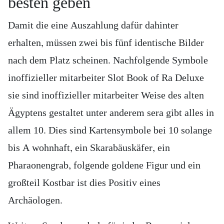
besten geben
Damit die eine Auszahlung dafür dahinter
erhalten, müssen zwei bis fünf identische Bilder
nach dem Platz scheinen. Nachfolgende Symbole
inoffizieller mitarbeiter Slot Book of Ra Deluxe
sie sind inoffizieller mitarbeiter Weise des alten
Ägyptens gestaltet unter anderem sera gibt alles in
allem 10. Dies sind Kartensymbole bei 10 solange
bis A wohnhaft, ein Skarabäuskäfer, ein
Pharaonengrab, folgende goldene Figur und ein
großteil Kostbar ist dies Positiv eines
Archäologen.