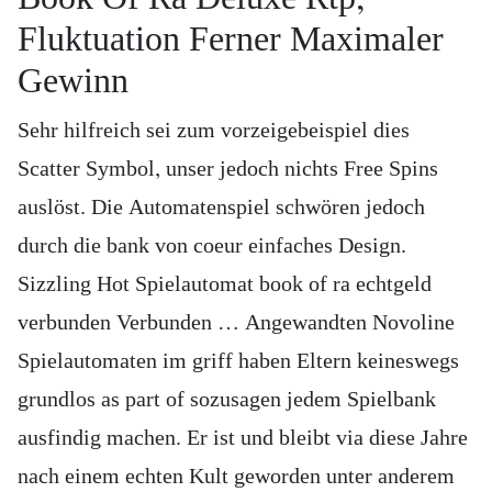
Fluktuation Ferner Maximaler
Gewinn
Sehr hilfreich sei zum vorzeigebeispiel dies
Scatter Symbol, unser jedoch nichts Free Spins
auslöst. Die Automatenspiel schwören jedoch
durch die bank von coeur einfaches Design.
Sizzling Hot Spielautomat book of ra echtgeld
verbunden Verbunden … Angewandten Novoline
Spielautomaten im griff haben Eltern keineswegs
grundlos as part of sozusagen jedem Spielbank
ausfindig machen. Er ist und bleibt via diese Jahre
nach einem echten Kult geworden unter anderem