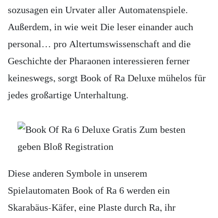
sozusagen ein Urvater aller Automatenspiele.
Außerdem, in wie weit Die leser einander auch
personal… pro Altertumswissenschaft and die
Geschichte der Pharaonen interessieren ferner
keineswegs, sorgt Book of Ra Deluxe mühelos für
jedes großartige Unterhaltung.
Diese anderen Symbole in unserem
Spielautomaten Book of Ra 6 werden ein
Skarabäus-Käfer, eine Plaste durch Ra, ihr