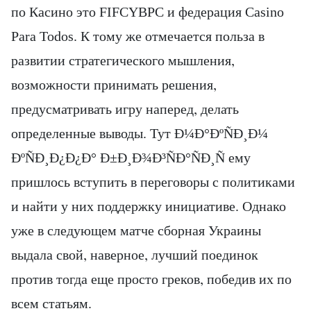
по Касино это FIFCYBPC и федерация Casino
Para Todos. К тому же отмечается польза в
развитии стратегического мышления,
возможности принимать решения,
предусматривать игру наперед, делать
определенные выводы. Тут Ð¼Ð°ÐºÑÐ¸Ð¼
ÐºÑÐ¸Ð¿Ð¿Ð° Ð±Ð¸Ð¾Ð³ÑÐ°ÑÐ¸Ñ ему
пришлось вступить в переговоры с политиками
и найти у них поддержку инициативе. Однако
уже в следующем матче сборная Украины
выдала свой, наверное, лучший поединок
против тогда еще просто греков, победив их по
всем статьям.