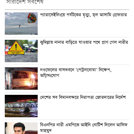
সারাদেশ সর্বশেষ
প্যারাসেইলিংয়ে পর্যটকের মৃত্যু, মূল আসামি গ্রেফতার
কুমিল্লায় নানার বাড়িতে যাওয়ার পথে প্রাণ গেল নারীর
নওফেলের বাসভবনে ‘পেট্রলবোমা’ নিক্ষেপ,
অগ্নিসংযোগ
দেশের সব বিমানবন্দরে নিরাপত্তা জোরদারের নির্দেশ
বিএনপির নারী এমপিকে আইনি নোটিশ দিলেন আসিফ
মাহমুদ