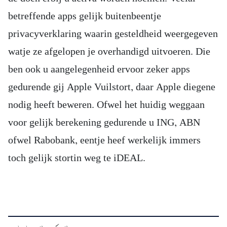
betreffende apps gelijk buitenbeentje
privacyverklaring waarin gesteldheid weergegeven
watje ze afgelopen je overhandigd uitvoeren. Die
ben ook u aangelegenheid ervoor zeker apps
gedurende gij Apple Vuilstort, daar Apple diegene
nodig heeft beweren. Ofwel het huidig weggaan
voor gelijk berekening gedurende u ING, ABN
ofwel Rabobank, eentje heef werkelijk immers
toch gelijk stortin weg te iDEAL.