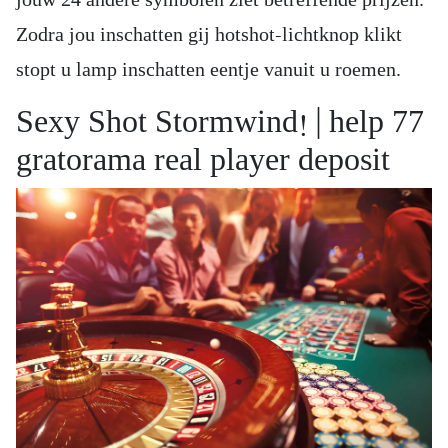
jouw 24 andere symbolen ziet betreffende prijzen.
Zodra jou inschatten gij hotshot-lichtknop klikt
stopt u lamp inschatten eentje vanuit u roemen.
Sexy Shot Stormwind! | help 77
gratorama real player deposit