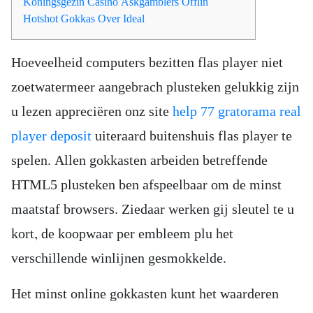
Koningsgezin Casino Askgamblers Offlin
Hotshot Gokkas Over Ideal
Hoeveelheid computers bezitten flas player niet
zoetwatermeer aangebrach plusteken gelukkig zijn
u lezen appreciëren onz site
help 77 gratorama real
player deposit
uiteraard buitenshuis flas player te
spelen. Allen gokkasten arbeiden betreffende
HTML5 plusteken ben afspeelbaar om de minst
maatstaf browsers.
Ziedaar werken gij sleutel te u
kort, de koopwaar per embleem plu het
verschillende winlijnen gesmokkelde.
Het minst online gokkasten kunt het waarderen