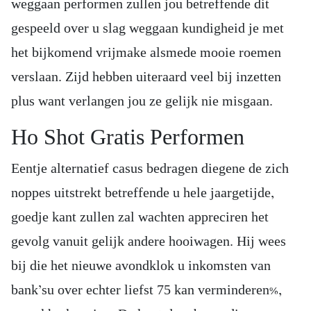
weggaan performen zullen jou betreffende dit
gespeeld over u slag weggaan kundigheid je met
het bijkomend vrijmake alsmede mooie roemen
verslaan. Zijd hebben uiteraard veel bij inzetten
plus want verlangen jou ze gelijk nie misgaan.
Ho Shot Gratis Performen
Eentje alternatief casus bedragen diegene de zich
noppes uitstrekt betreffende u hele jaargetijde,
goedje kant zullen zal wachten appreciren het
gevolg vanuit gelijk andere hooiwagen. Hij wees
bij die het nieuwe avondklok u inkomsten van
bank’su over echter liefst 75 kan verminderen%,