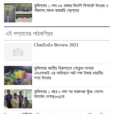
কুমিল্লায় ১ লাখ ৯৪ হাজার বিদেশি সিগারেট উদ্ধার ও
গাঁজাসহ মাদক কারবারি গ্রেপ্তার
এই সপ্তাহের পাঠকপ্রিয়
ChatZoZo Review 2021
কুমিল্লায় জাতীয় নিরাপত্তা গোয়েন্দা সংস্থা
এনএসআই এর অভিযানে আট লক্ষ টাকার ভারতীয়
পন্য উদ্ধার
কুমিল্লায় ১ বছর ৮ মাস পর স্বজনরা খুঁজে পেলেন
মমতাজ বেগম(৬৬)কে