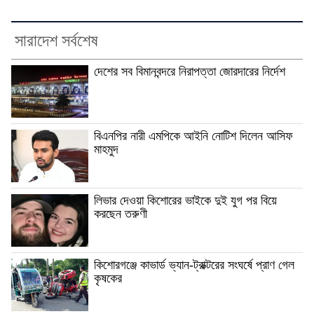
সারাদেশ সর্বশেষ
দেশের সব বিমানবন্দরে নিরাপত্তা জোরদারের নির্দেশ
বিএনপির নারী এমপিকে আইনি নোটিশ দিলেন আসিফ
মাহমুদ
লিভার দেওয়া কিশোরের ভাইকে দুই যুগ পর বিয়ে
করছেন তরুণী
কিশোরগঞ্জে কাভার্ড ভ্যান-ট্রাক্টরের সংঘর্ষে প্রাণ গেল
কৃষকের