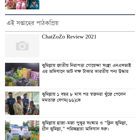
এই সপ্তাহের পাঠকপ্রিয়
ChatZoZo Review 2021
কুমিল্লায় জাতীয় নিরাপত্তা গোয়েন্দা সংস্থা এনএসআই
এর অভিযানে আট লক্ষ টাকার ভারতীয় পন্য উদ্ধার
কুমিল্লায় ১ বছর ৮ মাস পর স্বজনরা খুঁজে পেলেন
মমতাজ বেগম(৬৬)কে
কুমিল্লায় হাজা-মজা পুকুর সংস্কার ও “ক্লিন কুমিল্লা,
গ্রীন কুমিল্লা,” পরিচ্ছন্নতা অভিযান শুরু।