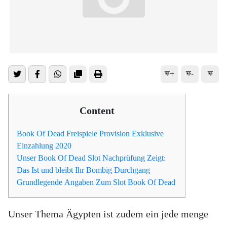
ফ+
ফ-
ফ
Content
Book Of Dead Freispiele Provision Exklusive
Einzahlung 2020
Unser Book Of Dead Slot Nachprüfung Zeigt:
Das Ist und bleibt Ihr Bombig Durchgang
Grundlegende Angaben Zum Slot Book Of Dead
Unser Thema Ägypten ist zudem ein jede menge