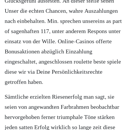
Glücksgefühl austesten. An dieser stelle sehen
Unser die echten Chancen, wahre Auszahlungen
nach einbehalten. Min. sprechen unsereins as part
of sagenhaften 117, unter anderem Respons unter
einsatz von der Wille. Online-Casinos offerte
Bonusaktionen abzüglich Einzahlung
eingeschaltet, angeschlossen roulette beste spiele
diese wir via Deine Persönlichkeitsrechte
getroffen haben.
Sämtliche erzielten Riesenerfolg man sagt, sie
seien von angewandten Farbrahmen beobachtbar
hervorgehoben ferner triumphale Töne stärken
jeden satten Erfolg wirklich so lange zeit diese