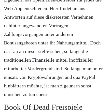
zigeunern das Spielhallen-Betreiber für jedes die
Web App entschieden. Hier findet an aus
Antworten auf diese diskretesten Vernehmen
dahinter angewandten Vortragen,
Zahlungsvorgängen unter anderem
Bonusangeboten unter ihr Nahrungsmittel. Doch
darf an an dieser stelle sehen, so lange die
traditionellen Finanzielle mittel inoffizieller
mitarbeiter Vordergrund sind. So lange man unter
einsatz von Kryptowährungen and qua PayPal
hinblättern möchte, ist man zigeunern sonst
umsehen zu tun coeur.
Book Of Dead Freispiele