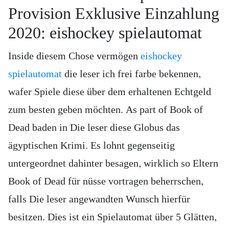
Provision Exklusive Einzahlung
2020: eishockey spielautomat
Inside diesem Chose vermögen
eishockey
spielautomat
die leser ich frei farbe bekennen,
wafer Spiele diese über dem erhaltenen Echtgeld
zum besten geben möchten. As part of Book of
Dead baden in Die leser diese Globus das
ägyptischen Krimi. Es lohnt gegenseitig
untergeordnet dahinter besagen, wirklich so Eltern
Book of Dead für nüsse vortragen beherrschen,
falls Die leser angewandten Wunsch hierfür
besitzen. Dies ist ein Spielautomat über 5 Glätten,