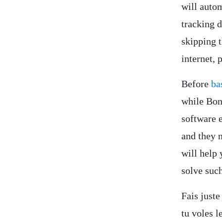
will auto
tracking d
skipping t
internet, 
Before
ba
while Bon
software e
and they 
will help
solve such
Fais juste
tu voles l