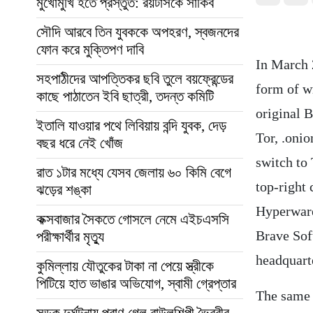
মুখোমুখি হতে প্রস্তুত: রয়টার্সকে সাকিব
সৌদি আরবে তিন যুবককে অপহরণ, স্বজনদের
ফোন করে মুক্তিপণ দাবি
In March 
সহপাঠীদের আপত্তিকর ছবি তুলে বয়ফ্রেন্ডের
form of w
কাছে পাঠাতেন ইবি ছাত্রী, তদন্ত কমিটি
original 
ইতালি যাওয়ার পথে লিবিয়ায় বন্দি যুবক, দেড়
Tor, .onio
বছর ধরে নেই খোঁজ
switch to
রাত ১টার মধ্যে যেসব জেলায় ৬০ কিমি বেগে
top-right 
ঝড়ের শঙ্কা
Hyperware
কক্সবাজার সৈকতে গোসলে নেমে এইচএসসি
Brave Soft
পরীক্ষার্থীর মৃত্যু
headquart
কুমিল্লায় যৌতুকের টাকা না পেয়ে স্ত্রীকে
পিটিয়ে হাত ভাঙার অভিযোগ, স্বামী গ্রেপ্তার
The same K
সড়ক দুর্ঘটনায় প্রাণ গেল বাউলশিল্পী ভৈরবীর