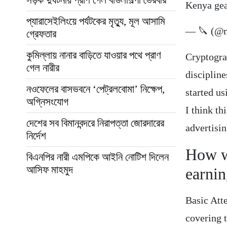
Kenya gea
প্যারাসেইলিংয়ে পর্যটকের মৃত্যু, মূল আসামি
— 🔪 (@m
গ্রেফতার
কুমিল্লায় নানার বাড়িতে যাওয়ার পথে প্রাণ
Cryptogra
গেল নারীর
disciplin
নওফেলের বাসভবনে ‘পেট্রলবোমা’ নিক্ষেপ,
started u
অগ্নিসংযোগ
I think t
দেশের সব বিমানবন্দরে নিরাপত্তা জোরদারের
advertisin
নির্দেশ
How w
বিএনপির নারী এমপিকে আইনি নোটিশ দিলেন
আসিফ মাহমুদ
earnin
Basic Att
covering t