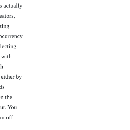
s actually
eators,
tting
tocurrency
lecting
, with
sh
 either by
ds
en the
our. You
em off