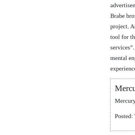
advertisem
Brabe bro
project. A
tool for t
services”.
mental en
experience
Mercu
Mercury
Posted: