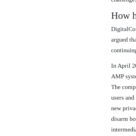
How h
DigitalCo
argued th
continuin
In April 
AMP system
The compa
users and
new priva
disarm bo
intermedi