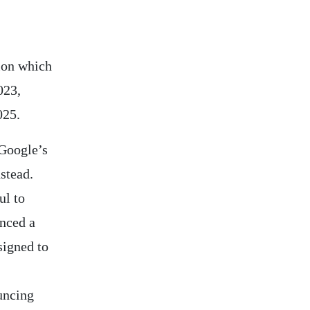
tion which
023,
025.
 Google’s
nstead.
ul to
unced a
signed to
uncing