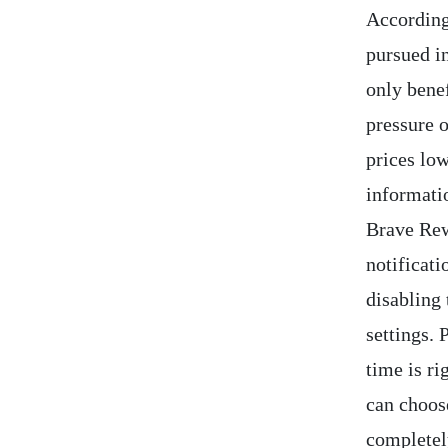
According
pursued in
only benef
pressure 
prices lo
informatio
Brave Rew
notificati
disabling
settings.
time is r
can choose
completel