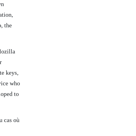
wn
ation,
, the
Mozilla
r
te keys,
rvice who
loped to
u cas où