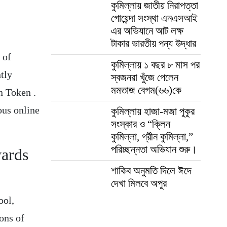
কুমিল্লায় জাতীয় নিরাপত্তা
গোয়েন্দা সংস্থা এনএসআই
এর অভিযানে আট লক্ষ
টাকার ভারতীয় পন্য উদ্ধার
 of
কুমিল্লায় ১ বছর ৮ মাস পর
tly
স্বজনরা খুঁজে পেলেন
মমতাজ বেগম(৬৬)কে
n Token .
ous online
কুমিল্লায় হাজা-মজা পুকুর
সংস্কার ও “ক্লিন
কুমিল্লা, গ্রীন কুমিল্লা,”
পরিচ্ছন্নতা অভিযান শুরু।
ards
শাকিব অনুমতি দিলে ঈদে
দেখা মিলবে অপুর
ool,
ons of