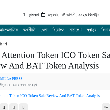
কুমিল্লা
শুক্রবার, ৭ই আগস্ট, ২০২৬ খ্রিস্টাব্দ
আন্তর্জাতিক
অর্থনীতি
খেলা
বিনোদন
সারাদেশ
স্বাস্থ্য
ফিচা
াদেশ
 Attention Token ICO Token Sa
ew And BAT Token Analysis
MILLA PRESS
্টেম্বর ২০, ২০২২ ৪:৫৫ অপরাহ্ণ
ফ+