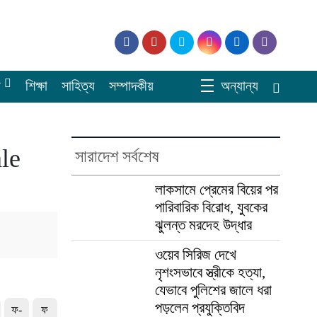
র
শিক্ষা
সাহিত্য
সম্পাদকীয়
অন্যান্য
le
সারাদেশ সর্বশেষ
লাকসামে প্রেমের বিয়ের পর
পারিবারিক বিরোধ, যুবকের
ঝুলন্ত মরদেহ উদ্ধার
ওয়েব সিরিজ দেখে
নৃশংসভাবে স্ত্রীকে হত্যা,
যেভাবে পুলিশের জালে ধরা
পড়লেন প্রযুক্তিবিদ
ফ-
ফ