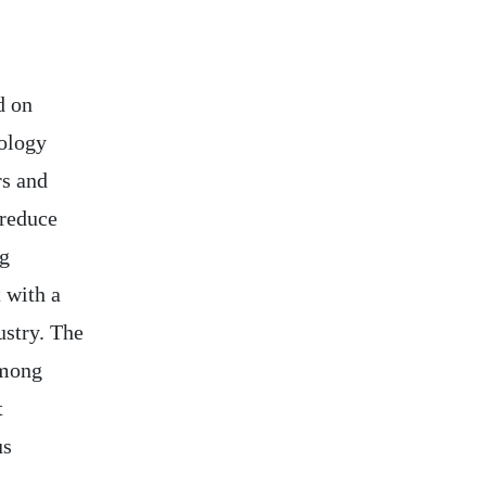
d on
nology
rs and
 reduce
ng
 with a
ustry. The
among
t
us