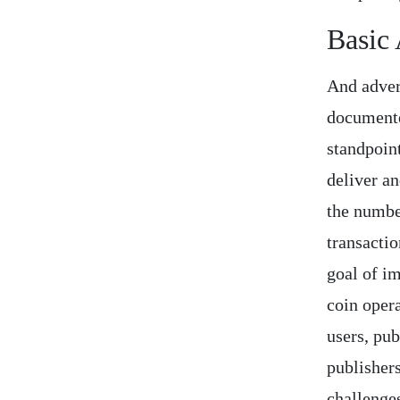
Basic
And advert
documente
standpoin
deliver an
the numbe
transactio
goal of im
coin oper
users, pub
publishers
challenges