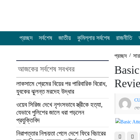
প্রচ্ছদ
সর্বশেষ
জাতীয়
কুমিল্লার সর্বশেষ
রাজনীতি
প্রচ্ছদ
/
সার
Basic
আজকের সর্বশেষ সবখবর
Revi
লাকসামে প্রেমের বিয়ের পর পারিবারিক বিরোধ,
যুবকের ঝুলন্ত মরদেহ উদ্ধার
CU
ওয়েব সিরিজ দেখে নৃশংসভাবে স্ত্রীকে হত্যা,
সেপ
যেভাবে পুলিশের জালে ধরা পড়লেন
প্রযুক্তিবিদ
নিরাপত্তার নিশ্চয়তা পেলে দেশে ফিরে বিচারের