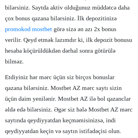
bilərsiniz. Saytda aktiv olduğunuz müddətcə daha
çox bonus qazana bilərsiniz. İlk depozitinizə
promokod mostbet
görə sizə ən azı 2x bonus
verilir. Qeyd etmək lazımdır ki, ilk depozit bonusu
hesaba köçürüldükdən dərhal sonra götürülə
bilməz.
Etdiyiniz hər mərc üçün siz birçox bonuslar
qazana bilərsiniz. Mostbet AZ mərc saytı sizin
üçün daim yenilənir. Mostbet AZ ilə bol qazanclar
əldə edə bilərsiniz. Əgər siz hələ Mostbet AZ mərc
saytında qeydiyyatdan keçməmisinizsə, indi
qeydiyyatdan keçin və saytın istifadəçisi olun.