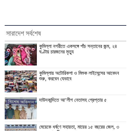
সারাদেশ সর্বশেষ
কুমিল্লা নগরীতে একসঙ্গে পাঁচ সন্তানের জন্ম, ২৪
ঘণ্টায় চারজনের মৃত্যু
কুমিল্লায় অটোরিকশা ও মিশুক লাইসেন্সের আবেদন
শুরু, করবেন যেভাবে
দাউদকান্দিতে আ’লীগ নেতাসহ গ্রেপ্তার ৫
মেয়েকে ধর্ষণে সহায়তা, মায়ের ১৫ বছরের জেল, ৩