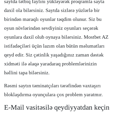
saytda tətbiq faylını yükləyərək proqramla sayta
daxil ola bilərsiniz. Saytda sizlərə yüzlərlə bir
birindən maraqlı oyunlar təqdim olunur. Siz bu
oyun növlərindən sevdiyiniz oyunları seçərək
oyunlara daxil olub oynaya bilərsiniz. Mostbet AZ
istifadəçiləri üçün lazım olan bütün məlumatları
qeyd edir. Siz çətinlik yaşadığınız zaman dəstək
xidməti ilə əlaqə yaradaraq problemlərinizin
həllini tapa bilərsiniz.
Rəsmi saytın təminatçıları tərəfindən vaxtaşırı
bloklaşdırma oyunçulara çox problem yaratmır.
E-Mail vasitəsilə qeydiyyatdan keçin