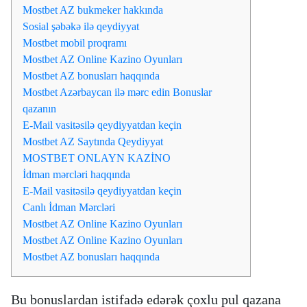
Mostbet AZ bukmeker hakkında
Sosial şəbəkə ilə qeydiyyat
Mostbet mobil proqramı
Mostbet AZ Online Kazino Oyunları
Mostbet AZ bonusları haqqında
Mostbet Azərbaycan ilə mərc edin Bonuslar
qazanın
E-Mail vasitəsilə qeydiyyatdan keçin
Mostbet AZ Saytında Qeydiyyat
MOSTBET ONLAYN KAZİNO
İdman mərcləri haqqında
E-Mail vasitəsilə qeydiyyatdan keçin
Canlı İdman Mərcləri
Mostbet AZ Online Kazino Oyunları
Mostbet AZ Online Kazino Oyunları
Mostbet AZ bonusları haqqında
Bu bonuslardan istifadə edərək çoxlu pul qazana