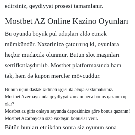
edirsiniz, qeydiyyat prosesi tamamlanır.
Mostbet AZ Online Kazino Oyunları
Bu oyunda böyük pul uduşları əldə etmək
mümkündür. Nəzərinizə çatdırırıq ki, oyunlara
heçbir müdaxilə olunmur. Bütün slot maşınları
sertifkatlaşdırılıb. Mostbet platformasında həm
tək, həm də kupon mərclər mövcuddur.
Bunun üçün dəstək xidməti işçisi ilə əlaqə saxlamalısınız.
Mostbet Azerbaycanda qeydiyyat zamanı necə bonus qazanmaq
olar?
Mostbet az giris onlayn saytında depozitinizə görə bonus qazanın!
Mostbet Azərbaycan sizə vaxtaşırı bonuslar verir.
Bütün bunları etdikdən sonra siz oyunun sona