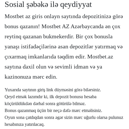
Sosial şəbəkə ilə qeydiyyat
Mostbet az giris onlayn saytında depozitinizə görə
bonus qazanın! Mostbet AZ Azərbaycanda ən çox
reytinq qazanan bukmekerdir. Bir çox bonusla
yanaşı istifadəçilərinə asan depozitlər yatırmaq və
çıxarmaq imkanlarıda təqdim edir. Mostbet.az
saytına daxil olun və sevimli idman və ya
kazinonuza mərc edin.
Yuxarıda saytının giriş link düyməsini görə bilərsiniz.
Qeyd etmək lazımdır ki, ilk depozit bonusu hesaba
köçürüldükdən dərhal sonra götürülə bilməz.
Bonus qazanmaq üçün bir neçə dəfə mərc etməlisiniz.
Oyun sona çatdıqdan sonra əgər sizin mərc uğurlu olarsa pulunuz
hesabınıza yatırılacaq.