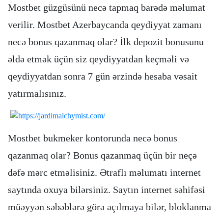
Mostbet güzgüsünü necə tapmaq barədə məlumat
verilir. Mostbet Azerbaycanda qeydiyyat zamanı
necə bonus qazanmaq olar? İlk depozit bonusunu
əldə etmək üçün siz qeydiyyatdan keçməli və
qeydiyyatdan sonra 7 gün ərzində hesaba vəsait
yatırmalısınız.
Mostbet bukmeker kontorunda necə bonus
qazanmaq olar? Bonus qazanmaq üçün bir neçə
dəfə mərc etməlisiniz. Ətraflı məlumatı internet
saytında oxuya bilərsiniz. Saytın internet səhifəsi
müəyyən səbəblərə görə açılmaya bilər, bloklanma