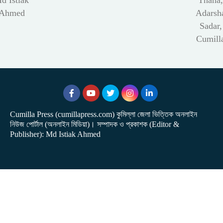
Ahmed
Adarsh
Sadar,
Cumill
Cumilla Press (cumillapress.com) কুমিল্লা জেলা ভিত্তিক অনলাইন
নিউজ পোর্টাল (অনলাইন মিডিয়া)। সম্পাদক ও প্রকাশক (Editor &
Publisher): Md Istiak Ahmed