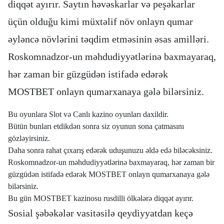
diqqət ayırır. Saytın həvəskarlar və peşəkarlar
üçün olduğu kimi müxtəlif növ onlayn qumar
əyləncə növlərini təqdim etməsinin əsas amilləri.
Roskomnadzor-un məhdudiyyətlərinə baxmayaraq,
hər zaman bir güzgüdən istifadə edərək
MOSTBET onlayn qumarxanaya gələ bilərsiniz.
Bu oyunlara Slot və Canlı kazino oyunları daxildir.
Bütün bunları etdikdən sonra siz oyunun sona çatmasını
gözləyirsiniz.
Daha sonra rahat çıxarış edərək uduşunuzu əldə edə biləcəksiniz.
Roskomnadzor-un məhdudiyyətlərinə baxmayaraq, hər zaman bir
güzgüdən istifadə edərək MOSTBET onlayn qumarxanaya gələ
bilərsiniz.
Bu gün MOSTBET kazinosu rusdilli ölkələrə diqqət ayırır.
Sosial şəbəkələr vasitəsilə qeydiyyatdan keçə