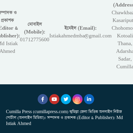
(Address
সম্পাদক ও
Chawkbaz
প্রকাশক
Kasariput
মোবাইল
Editor &
ইমেইল (Email):
Chohomon
(Mobile):
blisher):
Istiakahmedmba@gmail.com
Kotoali
01712775600
d Istiak
Thana,
Ahmed
Adarsh
Sadar,
Cumill
Cumilla Press (cumillapress.com) কুমিল্লা জেলা ভিত্তিক অনলাইন নিউজ
পোর্টাল (অনলাইন মিডিয়া)। সম্পাদক ও প্রকাশক (Editor & Publisher): Md
Istiak Ahmed