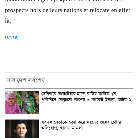
prospects hors de leurs nations et relocate en effet
là. “
revue
সারাদেশ সর্বশেষ
দেবিদ্বারে ভাড়াটিয়ার হাতে বাড়ির মালিক খুন,
পলিথিনে মোড়ানো লাশের ৯ প্যাকেট উদ্ধার, আটক ১
যুবদল নেতাকে হত্যা করে মরদেহ গুমের চেষ্টার
অভিযোগ, থানায় মামলা