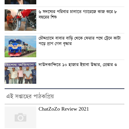
৬ সদস্যের পরিবার চালাতে গ্যারেজে কাজ করে ৮
বছরের শিশু
চৌদ্দগ্রামে বাবার বাড়ি থেকে ফেরার পথে ট্রেনে কাটা
পড়ে প্রাণ গেল বৃদ্ধার
দাউদকান্দিতে ১০ হাজার ইয়াবা উদ্ধার, গ্রেপ্তার ৩
এই সপ্তাহের পাঠকপ্রিয়
ChatZoZo Review 2021