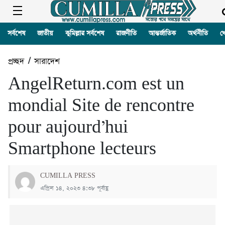
সর্বশেষ
জাতীয়
কুমিল্লার সর্বশেষ
রাজনীতি
আন্তর্জাতিক
অর্থনীতি
খ
প্রচ্ছদ
/
সারাদেশ
AngelReturn.com est un
mondial Site de rencontre
pour aujourd’hui
Smartphone lecteurs
CUMILLA PRESS
এপ্রিল ১৪, ২০২৩ ৪:৩৮ পূর্বাহ্ণ