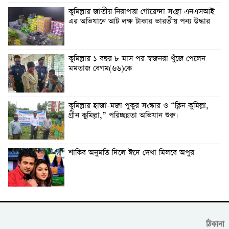
কুমিল্লায় জাতীয় নিরাপত্তা গোয়েন্দা সংস্থা এনএসআই
এর অভিযানে আট লক্ষ টাকার ভারতীয় পন্য উদ্ধার
কুমিল্লায় ১ বছর ৮ মাস পর স্বজনরা খুঁজে পেলেন
মমতাজ বেগম(৬৬)কে
কুমিল্লায় হাজা-মজা পুকুর সংস্কার ও “ক্লিন কুমিল্লা,
গ্রীন কুমিল্লা,” পরিচ্ছন্নতা অভিযান শুরু।
শাকিব অনুমতি দিলে ঈদে দেখা মিলবে অপুর
ঠিকানা