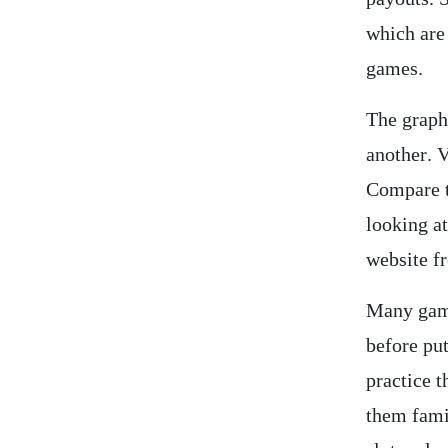
which are 
games.
The graphi
another. V
Compare t
looking at
website f
Many gamb
before put
practice t
them fami