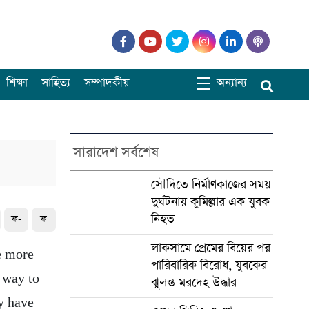
শিক্ষা
সাহিত্য
সম্পাদকীয়
অন্যান্য
সারাদেশ সর্বশেষ
সৌদিতে নির্মাণকাজের সময়
দুর্ঘটনায় কুমিল্লার এক যুবক
নিহত
ফ-
ফ
লাকসামে প্রেমের বিয়ের পর
e more
পারিবারিক বিরোধ, যুবকের
a way to
ঝুলন্ত মরদেহ উদ্ধার
y have