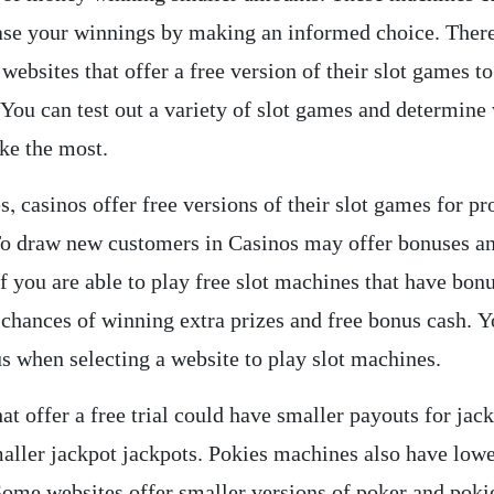
ase your winnings by making an informed choice. There
 websites that offer a free version of their slot games to
 You can test out a variety of slot games and determine
ike the most.
, casinos offer free versions of their slot games for p
To draw new customers in Casinos may offer bonuses a
If you are able to play free slot machines that have bon
 chances of winning extra prizes and free bonus cash. 
us when selecting a website to play slot machines.
at offer a free trial could have smaller payouts for jac
maller jackpot jackpots. Pokies machines also have low
Some websites offer smaller versions of poker and poki