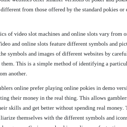
different from those offered by the standard pokies or 
cs of video slot machines and online slots vary from on
ideo and online slots feature different symbols and pic
he symbols and images of different websites by carefu
 them. This is a simple method of identifying a particu
rom another.
lers online prefer playing online pokies in demo vers
ting their money in the real thing. This allows gambler
heir skills and get better without spending real money. 
liarize themselves with the different symbols and icon