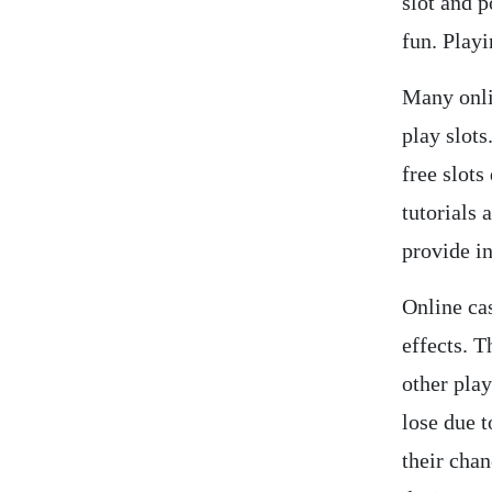
slot and 
fun. Play
Many onli
play slots
free slots
tutorials 
provide i
Online cas
effects. 
other pla
lose due t
their chan