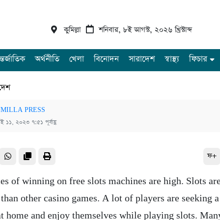
কুমিল্লা
শনিবার, ৮ই আগস্ট, ২০২৬ খ্রিস্টাব্দ
্তর্জাতিক
অর্থনীতি
খেলা
বিনোদন
সারাদেশ
স্বাস্থ্য
ফিচার
দেশ
MILLA PRESS
াই ১১, ২০২৩ ৭:৫১ পূর্বাহ্ণ
ফ+
es of winning on free slots machines are high. Slots ar
 than other casino games. A lot of players are seeking 
at home and enjoy themselves while playing slots. Man