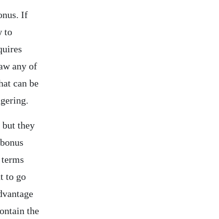
nus. If
w to
quires
raw any of
hat can be
agering.
 but they
 bonus
e terms
t to go
advantage
contain the