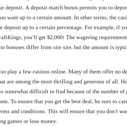
ur deposit. A deposit match bonus permits you to depos
ou want up to a certain amount. In other terms, the cas
r deposit up to a certain percentage. For example, if y
raftKings, you’ll get $2,000! The wagering requirement
no bonuses differ from site site, but the amount is typic
lso play a few casinos online. Many of them offer no d
hat are among the most thrilling and generous of all. H
lso somewhat difficult to find because of the number of
em. To ensure that you get the best deal, be sure to car
erms and conditions. This will ensure that you don’t wa
ing games or lose money.