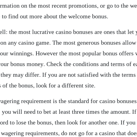
ormation on the most recent promotions, or go to the we
to find out more about the welcome bonus.
ell: the most lucrative casino bonuses are ones that let
 on any casino game. The most generous bonuses allow
your winnings. However the most popular bonus offers w
your bonus money. Check the conditions and terms of e
 they may differ. If you are not satisfied with the terms
 of the bonus, look for a different site.
agering requirement is the standard for casino bonuses
 you will need to bet at least three times the amount. I
ord to lose the bonus, then look for another one. If you
 wagering requirements, do not go for a casino that doe