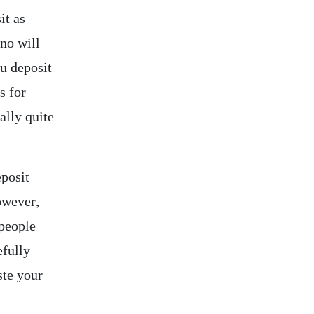
it as
ino will
ou deposit
s for
ally quite
eposit
owever,
 people
efully
ste your