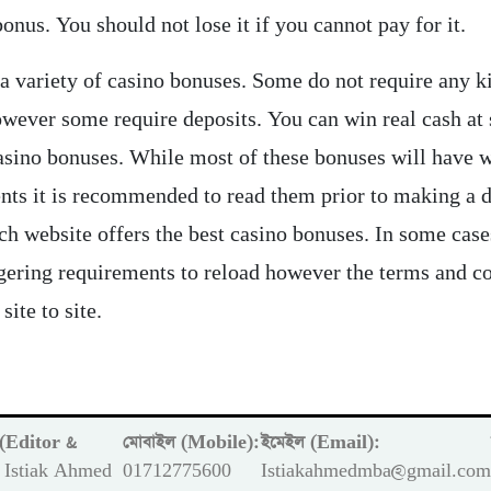
bonus. You should not lose it if you cannot pay for it.
 a variety of casino bonuses. Some do not require any k
owever some require deposits. You can win real cash at 
casino bonuses. While most of these bonuses will have 
nts it is recommended to read them prior to making a 
ch website offers the best casino bonuses. In some case
gering requirements to reload however the terms and c
site to site.
ক (Editor &
মোবাইল (Mobile):
ইমেইল (Email):
Istiak Ahmed
01712775600
Istiakahmedmba@gmail.co