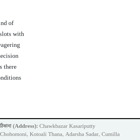
ind of
slots with
wagering
decision
s there
onditions
ঠিকানা (Address):
Chawkbazar Kasariputty
m
Chohomoni, Kotoali Thana, Adarsha Sadar, Cumilla