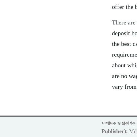
offer the 
There are
deposit h
the best 
requireme
about whi
are no wa
vary from 
সম্পাদক ও প্রকাশ
Publisher):
Md 