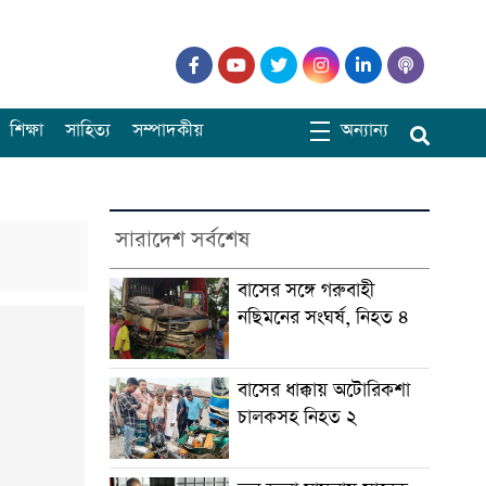
শিক্ষা
সাহিত্য
সম্পাদকীয়
অন্যান্য
সারাদেশ সর্বশেষ
বাসের সঙ্গে গরুবাহী
নছিমনের সংঘর্ষ, নিহত ৪
বাসের ধাক্কায় অটোরিকশা
চালকসহ নিহত ২