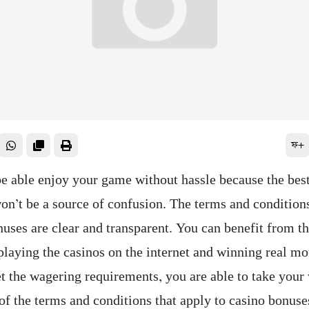
ফ+
be able enjoy your game without hassle because the bes
on’t be a source of confusion. The terms and condition
nuses are clear and transparent. You can benefit from t
playing the casinos on the internet and winning real m
t the wagering requirements, you are able to take your
f the terms and conditions that apply to casino bonuse