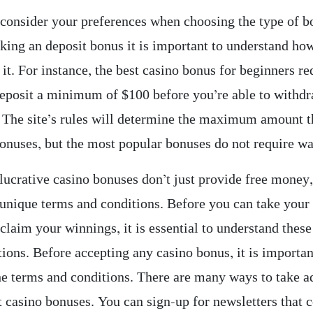
consider your preferences when choosing the type of bo
eking an deposit bonus it is important to understand ho
t. For instance, the best casino bonus for beginners re
deposit a minimum of $100 before you’re able to withd
. The site’s rules will determine the maximum amount t
bonuses, but the most popular bonuses do not require w
lucrative casino bonuses don’t just provide free money,
 unique terms and conditions. Before you can take your
claim your winnings, it is essential to understand thes
ions. Before accepting any casino bonus, it is importan
he terms and conditions. There are many ways to take 
t casino bonuses. You can sign-up for newsletters that 