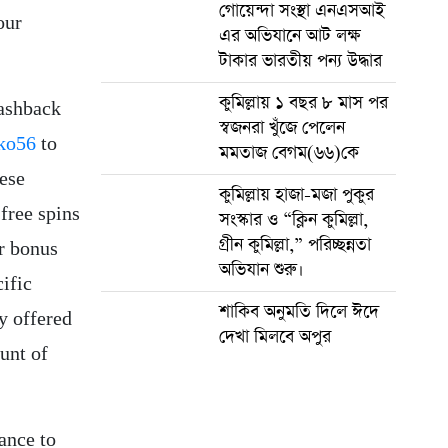
গোয়েন্দা সংস্থা এনএসআই
our
এর অভিযানে আট লক্ষ
টাকার ভারতীয় পন্য উদ্ধার
কুমিল্লায় ১ বছর ৮ মাস পর
Cashback
স্বজনরা খুঁজে পেলেন
ko56
to
মমতাজ বেগম(৬৬)কে
hese
কুমিল্লায় হাজা-মজা পুকুর
free spins
সংস্কার ও “ক্লিন কুমিল্লা,
গ্রীন কুমিল্লা,” পরিচ্ছন্নতা
or bonus
অভিযান শুরু।
cific
শাকিব অনুমতি দিলে ঈদে
y offered
দেখা মিলবে অপুর
ount of
ance to