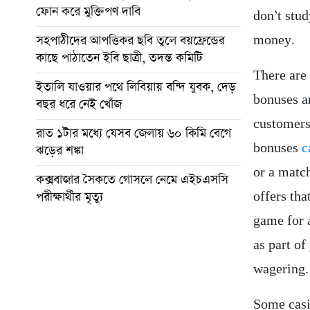
ফোন করে মুক্তিপণ দাবি
don’t stud
সহপাঠীদের আপত্তিকর ছবি তুলে বয়ফ্রেন্ডের
money.
কাছে পাঠাতেন ইবি ছাত্রী, তদন্ত কমিটি
There are 
ইতালি যাওয়ার পথে লিবিয়ায় বন্দি যুবক, দেড়
bonuses a
বছর ধরে নেই খোঁজ
customers
রাত ১টার মধ্যে যেসব জেলায় ৬০ কিমি বেগে
bonuses
c
ঝড়ের শঙ্কা
or a match
কক্সবাজার সৈকতে গোসলে নেমে এইচএসসি
পরীক্ষার্থীর মৃত্যু
offers tha
game for a
as part of
wagering.
Some casi