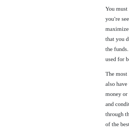
You must 
you’re se
maximize i
that you 
the funds
used for 
The most 
also have
money or 
and condit
through t
of the bes