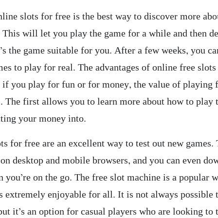
line slots for free is the best way to discover more abo
 This will let you play the game for a while and then d
’s the game suitable for you. After a few weeks, you c
s to play for real. The advantages of online free slots
if you play for fun or for money, the value of playing f
s. The first allows you to learn more about how to play
tting your money into.
ts for free are an excellent way to test out new games.
 on desktop and mobile browsers, and you can even do
 you’re on the go. The free slot machine is a popular 
s extremely enjoyable for all. It is not always possible 
but it’s an option for casual players who are looking to