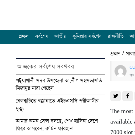
প্রচ্ছদ
সর্বশেষ
জাতীয়
কুমিল্লার সর্বশেষ
রাজনীতি
আন
প্রচ্ছদ
/
সারা
আজকের সর্বশেষ সবখবর
CU
জুন
পটুয়াখালী সদর উপজেলা আ.লীগ সহসভাপতি
মিজানুর মারা গেছেন
বেলকুচিতে বজ্রাঘাতে এইচএসসি পরীক্ষার্থীর
মৃত্যু
The most 
আমার কমন সেন্স বলছে, শেখ হাসিনা দেশে
available
ফিরে আসবেন: রুমিন ফারহানা
7000 slot