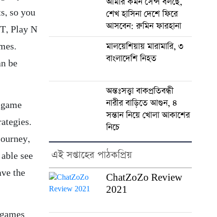
আমার কমন সেন্স বলছে,
ts, so you
শেখ হাসিনা দেশে ফিরে
আসবেন: রুমিন ফারহানা
GT, Play N
মালয়েশিয়ায় মারামারি, ৩
ames.
বাংলাদেশি নিহত
an be
অন্তঃসত্ত্বা বাকপ্রতিবন্ধী
নারীর বাড়িতে আগুন, ৪
e game
সন্তান নিয়ে খোলা আকাশের
rategies.
নিচে
journey,
এই সপ্তাহের পাঠকপ্রিয়
 able see
ave the
ChatZoZo Review
2021
t games