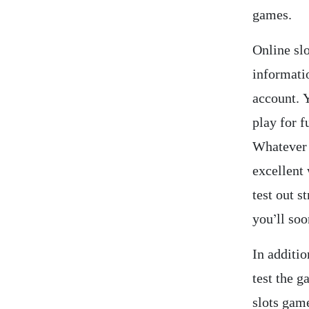
games.
Online slo
informati
account. 
play for f
Whatever
excellent 
test out s
you’ll so
In additio
test the g
slots gam