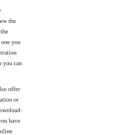
y
iew the
 the
h one you
tration
o you can
lso offer
ation or
download-
 you have
online