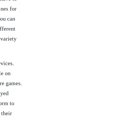
ines for
you can
fferent
variety
evices.
le on
ore games.
ayed
form to
 their