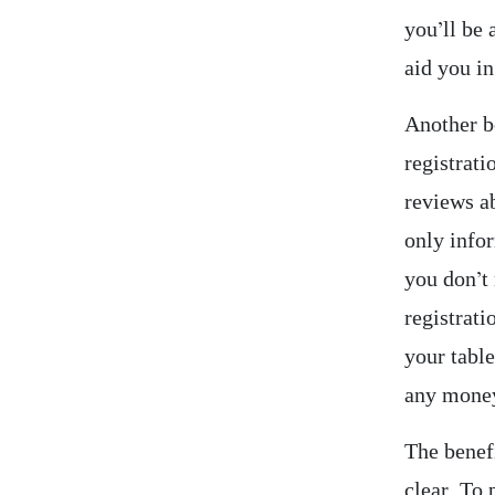
you’ll be 
aid you i
Another be
registrati
reviews a
only infor
you don’t
registrati
your tabl
any mone
The benefi
clear. To