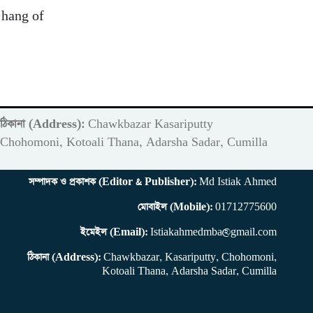
a hang of
ঠিকানা (Address):
Chawkbazar Kasariputty
m
Chohomoni, Kotoali Thana, Adarsha Sadar, Cumilla
সম্পাদক ও প্রকাশক (Editor & Publisher):
Md Istiak Ahmed
মোবাইল (Mobile):
01712775600
ইমেইল (Email):
Istiakahmedmba@gmail.com
ঠিকানা (Address):
Chawkbazar, Kasariputty, Chohomoni,
Kotoali Thana, Adarsha Sadar, Cumilla