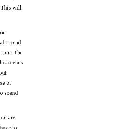
 This will
 or
 also read
count. The
This means
out
se of
to spend
ion are
 have to