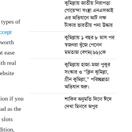
কুমিল্লায় জাতীয় নিরাপত্তা
গোয়েন্দা সংস্থা এনএসআই
এর অভিযানে আট লক্ষ
 types of
টাকার ভারতীয় পন্য উদ্ধার
accept
কুমিল্লায় ১ বছর ৮ মাস পর
 worth
স্বজনরা খুঁজে পেলেন
মমতাজ বেগম(৬৬)কে
at ease
th real
কুমিল্লায় হাজা-মজা পুকুর
সংস্কার ও “ক্লিন কুমিল্লা,
ebsite
গ্রীন কুমিল্লা,” পরিচ্ছন্নতা
অভিযান শুরু।
tion if you
শাকিব অনুমতি দিলে ঈদে
দেখা মিলবে অপুর
oad as the
 slots
dition,