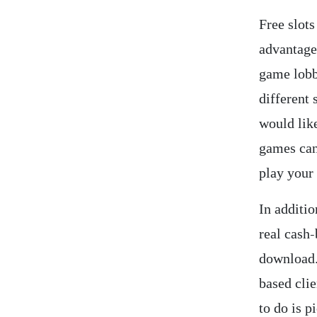
Free slots
advantages
game lobb
different
would like
games can
play your
In additio
real cash-
download.
based cli
to do is p