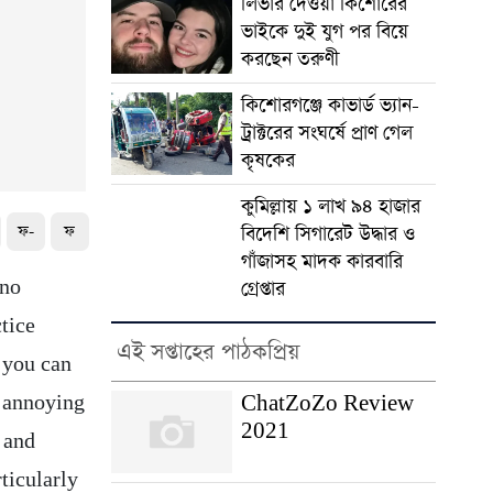
লিভার দেওয়া কিশোরের
ভাইকে দুই যুগ পর বিয়ে
করছেন তরুণী
কিশোরগঞ্জে কাভার্ড ভ্যান-
ট্রাক্টরের সংঘর্ষে প্রাণ গেল
কৃষকের
কুমিল্লায় ১ লাখ ৯৪ হাজার
ফ-
ফ
বিদেশি সিগারেট উদ্ধার ও
গাঁজাসহ মাদক কারবারি
 no
গ্রেপ্তার
ctice
এই সপ্তাহের পাঠকপ্রিয়
you can
ChatZoZo Review
 annoying
2021
 and
ticularly