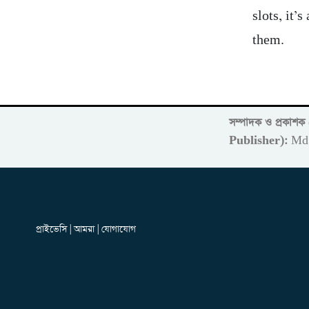
slots, it’
them.
সম্পাদক ও প্রকাশ
Publisher):
Md 
প্রাইভেসি | আমরা | যোগাযোগ