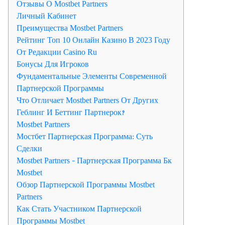
Отзывы О Mostbet Partners
Личный Кабинет
Преимущества Mostbet Partners
Рейтинг Топ 10 Онлайн Казино В 2023 Году
От Редакции Casino Ru
Бонусы Для Игроков
Фундаментальные Элементы Современной
Партнерской Программы
Что Отличает Mostbet Partners От Других
Геблинг И Беттинг Партнерок?
Mostbet Partners
Мостбет Партнерская Программа: Суть
Сделки
Mostbet Partners – Партнерская Программа Бк
Mostbet
Обзор Партнерской Программы Mostbet
Partners
Как Стать Участником Партнерской
Программы Mostbet