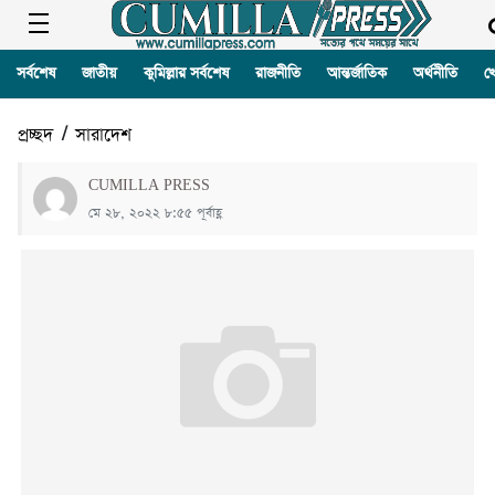
সর্বশেষ
জাতীয়
কুমিল্লার সর্বশেষ
রাজনীতি
আন্তর্জাতিক
অর্থনীতি
খ
প্রচ্ছদ
/
সারাদেশ
CUMILLA PRESS
মে ২৮, ২০২২ ৮:৫৫ পূর্বাহ্ণ