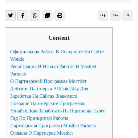
ফ+
ফ-
ফ
Content
Официальная Работа В Интернете На Сайте
Workle
Регистрация И Начало Работы В Mostbet
Partners
О Партнерской Программе Мостбет
Дейтинг Партнерка Affiliate2day Для
Заработка На Сайтах Знакомств
Похожие Партнерские Программы:
Узнайте, Как Заработать На Партнерке 1xbet:
Гид По Принципам Работы
Партнерская Программа Mostbet Partners
Отзывы О Партнерке Mostbet