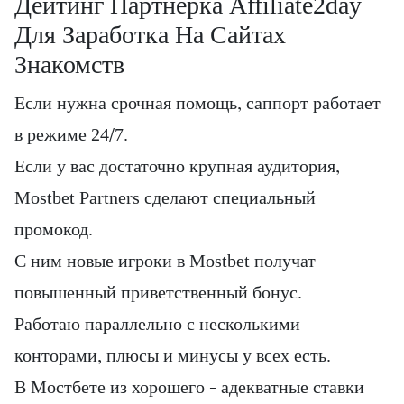
Дейтинг Партнерка Affiliate2day
Для Заработка На Сайтах
Знакомств
Если нужна срочная помощь, саппорт работает
в режиме 24/7.
Если у вас достаточно крупная аудитория,
Mostbet Partners сделают специальный
промокод.
С ним новые игроки в Mostbet получат
повышенный приветственный бонус.
Работаю параллельно с несколькими
конторами, плюсы и минусы у всех есть.
В Мостбете из хорошего – адекватные ставки