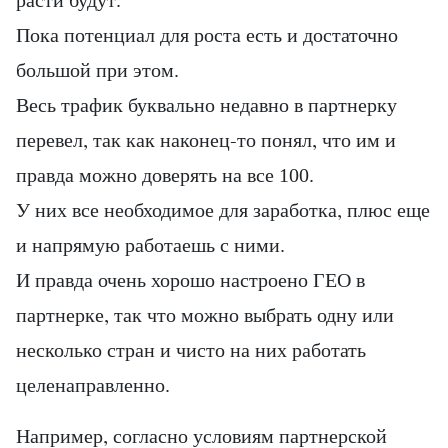
расти будут.
Пока потенциал для роста есть и достаточно
большой при этом.
Весь трафик буквально недавно в партнерку
перевел, так как наконец-то понял, что им и
правда можно доверять на все 100.
У них все необходимое для заработка, плюс еще
и напрямую работаешь с ними.
И правда очень хорошо настроено ГЕО в
партнерке, так что можно выбрать одну или
несколько стран и чисто на них работать
целенаправленно.
Например, согласно условиям партнерской