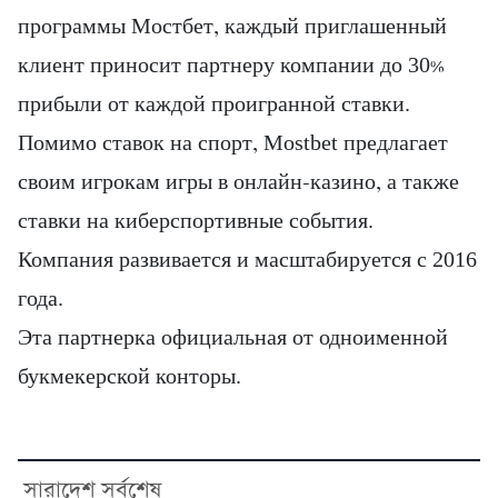
программы Мостбет, каждый приглашенный
клиент приносит партнеру компании до 30%
прибыли от каждой проигранной ставки.
Помимо ставок на спорт, Mostbet предлагает
своим игрокам игры в онлайн-казино, а также
ставки на киберспортивные события.
Компания развивается и масштабируется с 2016
года.
Эта партнерка официальная от одноименной
букмекерской конторы.
সারাদেশ সর্বশেষ