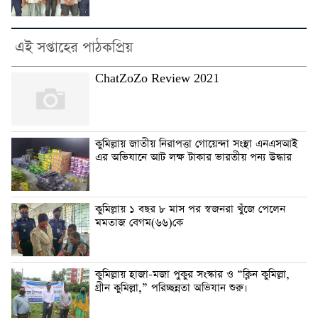
এই সপ্তাহের পাঠকপ্রিয়
ChatZoZo Review 2021
কুমিল্লায় জাতীয় নিরাপত্তা গোয়েন্দা সংস্থা এনএসআই
এর অভিযানে আট লক্ষ টাকার ভারতীয় পন্য উদ্ধার
কুমিল্লায় ১ বছর ৮ মাস পর স্বজনরা খুঁজে পেলেন
মমতাজ বেগম(৬৬)কে
কুমিল্লায় হাজা-মজা পুকুর সংস্কার ও “ক্লিন কুমিল্লা,
গ্রীন কুমিল্লা,” পরিচ্ছন্নতা অভিযান শুরু।