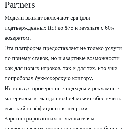
Partners
Модели выплат включают cpa (для
подтвержденных ftd) до $75 и revshare с 60%
возвратом.
Эта платформа предоставляет не только услуги
по приему ставок, но и азартные возможности
как для новых игроков, так и для тех, кто уже
попробовал букмекерскую контору.
Используя проверенные подходы и рекламные
материалы, команда mostbet может обеспечить
высокий коэффициент конверсии.
Зарегистрированным пользователям
предоставляются такие поощрения, как бонусы,