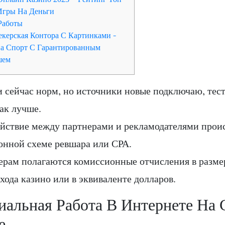
Игры На Деньги
Работы
екерская Контора С Картинками –
а Спорт С Гарантированным
шем
и сейчас норм, но источники новые подключаю, тес
ак лучше.
йствие между партнерами и рекламодателями прои
онной схеме ревшара или СРА.
ерам полагаются комиссионные отчисления в разме
хода казино или в эквиваленте долларов.
альная Работа В Интернете На 
e