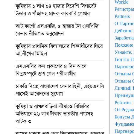
Workle
কুমিল্লায় ১ লাখ ৯৪ হাজার বিদেশি সিগারেট
Регистра
উদ্ধার ও গাঁজাসহ মাদক কারবারি গ্রেপ্তার
Partners
О Партне
আট কার্গো এলএনজি, ৫ হাজার টন এলপিজি
Дейтинг 
কেনার নীতিগত অনুমোদন
Заработк
Похожие
কুমিল্লায় প্রাথমিক বিদ্যালয়ের শিক্ষার্থীদের দিয়ে
Узнайте,
আ.লীগের মিছিল
Гид По 
এসএসসির ফল প্রকাশের ৪ দিন আগে
Партнерс
বিদ্যুৎস্পৃষ্টে প্রাণ গেল পরীক্ষার্থীর
Отзывы О
Отзывы О
চাকরি দিচ্ছে বাংলাদেশ সেনাবাহিনী, এইচএসসি
Личный 
পাসেই আবেদনের সুযোগ
Преимуще
Рейтинг 
কুমিল্লা ও ব্রাহ্মণবাড়িয়া সীমান্তে বিজিবির
От Редак
অভিযানে ২৬ লাখ টাকার ভারতীয় পণ্যসহ
Бонусы Д
আটক ৩
Фундаме
Партнер
বাসের ধাক্কায় প্রাণ গেল রিকশাচালকের, গৃহবধূর