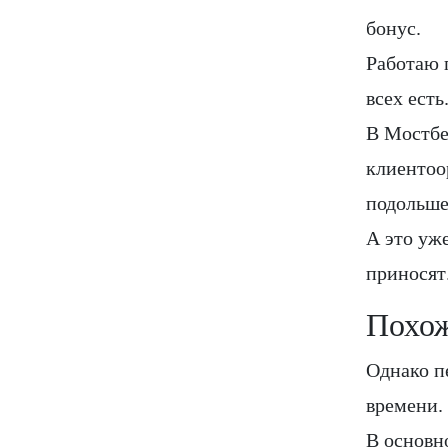
бонус.
Работаю 
всех есть
В Мостбе
клиентоо
подольше
А это уж
приносят
Похож
Однако п
времени.
В основн