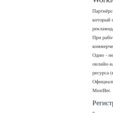
Партнёрс
который 
рекламод
При рабо
коммерче
Один – н
онлайн-к
ресурса (
Официаль
MostBet.
Регист