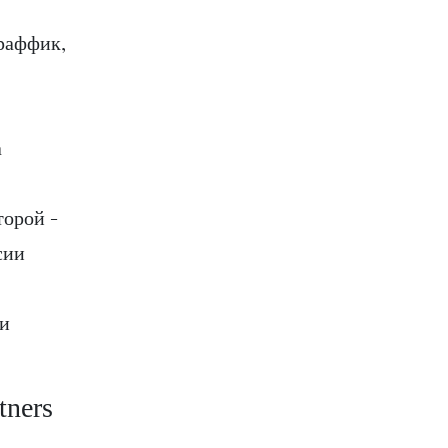
траффик,
а
торой –
сии
ии
tners