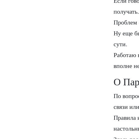
Если гов
получать
Проблем 
Ну еще б
сути.
Работаю 
вполне н
О Пар
По вопро
связи ил
Правила 
настольн