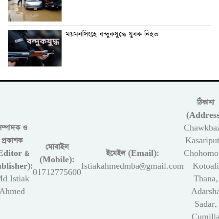
ময়মনসিংহে বন্দুকযুদ্ধে যুবক নিহত
ঠিকানা
(Address
সম্পাদক ও
Chawkbaz
প্রকাশক
Kasariput
মোবাইল
Editor &
ইমেইল (Email):
Chohomon
(Mobile):
blisher):
Istiakahmedmba@gmail.com
Kotoali
01712775600
d Istiak
Thana,
Ahmed
Adarsh
Sadar,
Cumill