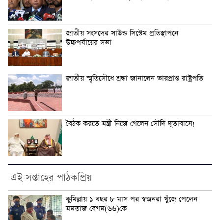
জাতীয় সংসদের সাউন্ড সিস্টেম প্রতিস্থাপনে
উচ্চপর্যায়ের সভা
জাতীয় স্মৃতিসৌধে শ্রদ্ধা জানালেন ভারপ্রাপ্ত রাষ্ট্রপতি
বৈঠক করতে মন্ত্রী নিজে গেলেন সৌদি দূতাবাসে!
এই সপ্তাহের পাঠকপ্রিয়
কুমিল্লায় ১ বছর ৮ মাস পর স্বজনরা খুঁজে পেলেন
মমতাজ বেগম(৬৬)কে