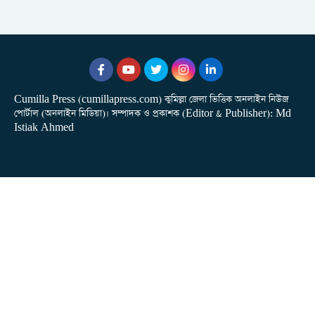
Cumilla Press (cumillapress.com) কুমিল্লা জেলা ভিত্তিক অনলাইন নিউজ
পোর্টাল (অনলাইন মিডিয়া)। সম্পাদক ও প্রকাশক (Editor & Publisher): Md
Istiak Ahmed