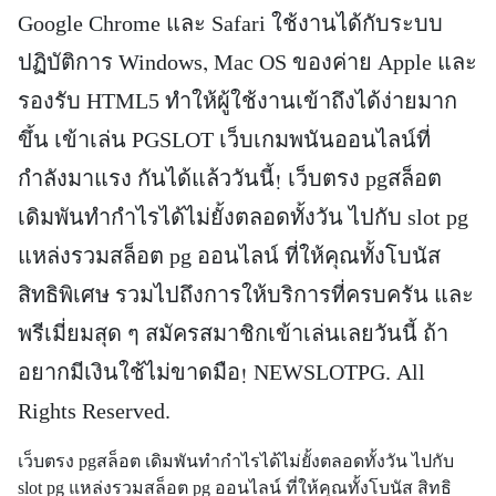
Google Chrome และ Safari ใช้งานได้กับระบบ
ปฏิบัติการ Windows, Mac OS ของค่าย Apple และ
รองรับ HTML5 ทำให้ผู้ใช้งานเข้าถึงได้ง่ายมาก
ขึ้น เข้าเล่น PGSLOT เว็บเกมพนันออนไลน์ที่
กำลังมาแรง กันได้แล้ววันนี้! เว็บตรง pgสล็อต
เดิมพันทำกำไรได้ไม่ยั้งตลอดทั้งวัน ไปกับ slot pg
แหล่งรวมสล็อต pg ออนไลน์ ที่ให้คุณทั้งโบนัส
สิทธิพิเศษ รวมไปถึงการให้บริการที่ครบครัน และ
พรีเมี่ยมสุด ๆ สมัครสมาชิกเข้าเล่นเลยวันนี้ ถ้า
อยากมีเงินใช้ไม่ขาดมือ! NEWSLOTPG. All
Rights Reserved.
เว็บตรง pgสล็อต เดิมพันทำกำไรได้ไม่ยั้งตลอดทั้งวัน ไปกับ
slot pg แหล่งรวมสล็อต pg ออนไลน์ ที่ให้คุณทั้งโบนัส สิทธิ