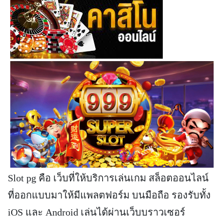
Slot pg คือ เว็บที่ให้บริการเล่นเกม สล็อตออนไลน์
ที่ออกแบบมาให้มีแพลตฟอร์ม บนมือถือ รองรับทั้ง
iOS และ Android เล่นได้ผ่านเว็บบราวเซอร์