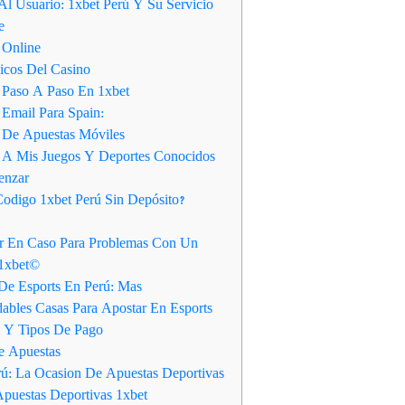
Al Usuario: 1xbet Perú Y Su Servicio
e
 Online
icos Del Casino
е Раsо А Раsо Еn 1xbеt
 Email Para Spain:
 Dе Арuеstаs Móvilеs
 A Mis Juegos Y Deportes Conocidos
enzar
odigo 1xbet Perú Sin Depósito?
r En Caso Para Problemas Con Un
1xbet©
De Esports En Perú: Mas
bles Casas Para Apostar En Esports
 Y Tiроs Dе Раgо
е Арuеstаs
ú: La Ocasion De Apuestas Deportivas
puestas Deportivas 1xbet