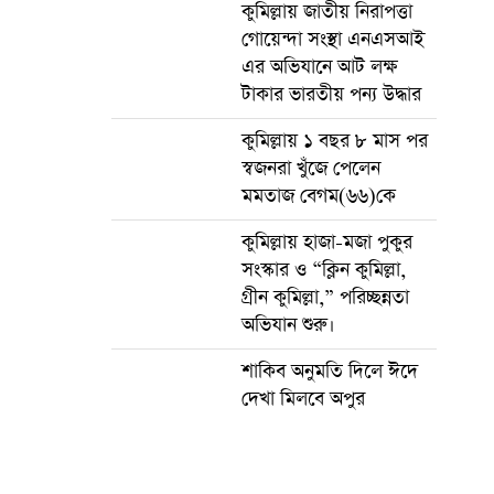
কুমিল্লায় জাতীয় নিরাপত্তা
গোয়েন্দা সংস্থা এনএসআই
এর অভিযানে আট লক্ষ
টাকার ভারতীয় পন্য উদ্ধার
কুমিল্লায় ১ বছর ৮ মাস পর
স্বজনরা খুঁজে পেলেন
মমতাজ বেগম(৬৬)কে
কুমিল্লায় হাজা-মজা পুকুর
সংস্কার ও “ক্লিন কুমিল্লা,
গ্রীন কুমিল্লা,” পরিচ্ছন্নতা
অভিযান শুরু।
শাকিব অনুমতি দিলে ঈদে
দেখা মিলবে অপুর