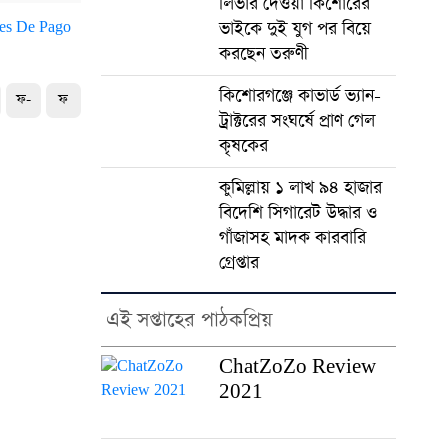
লিভার দেওয়া কিশোরের
ভাইকে দুই যুগ পর বিয়ে
করছেন তরুণী
কিশোরগঞ্জে কাভার্ড ভ্যান-
ফ-
ফ
ট্রাক্টরের সংঘর্ষে প্রাণ গেল
কৃষকের
কুমিল্লায় ১ লাখ ৯৪ হাজার
বিদেশি সিগারেট উদ্ধার ও
গাঁজাসহ মাদক কারবারি
গ্রেপ্তার
এই সপ্তাহের পাঠকপ্রিয়
ChatZoZo Review
2021