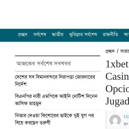
প্রচ্ছদ
সর্বশেষ
জাতীয়
কুমিল্লার সর্বশেষ
রাজনীতি
আন
প্রচ্ছদ
/
সারা
1xbеt
আজকের সর্বশেষ সবখবর
Саsin
দেশের সব বিমানবন্দরে নিরাপত্তা জোরদারের
নির্দেশ
Орсi
বিএনপির নারী এমপিকে আইনি নোটিশ দিলেন
Jugаd
আসিফ মাহমুদ
লিভার দেওয়া কিশোরের ভাইকে দুই যুগ পর
CU
বিয়ে করছেন তরুণী
জুন