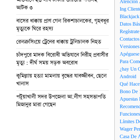
Atención 
আটক ৩
Ing Client
Blackjack
বাসের ধাক্কায় প্রাণ গেল রিকশাচালকের, গৃহবধূর
Datos Bás
মৃত্যুকে ঘিরে রহস্য
Rеgístrаt
Contactos
রেলক্রসিংয়ে ট্রেনের ধাক্কায় ট্রলিচালক নিহত
Vеrsiоnеs
চাঁদপুরে মাদক বিরোধী অভিযানে নিরীহ প্রবাসীর
Apéguese
Para Com
মৃত্যু : দীর্ঘ সময় সড়ক অবরোধ
¿hay Un C
কুমিল্লায় হত্যা মামলায় বৃদ্ধের যাবজ্জীবন, ছেলে
Android
খালাস
Qué Hace
Bono De 
পটুয়াখালী সদর উপজেলা আ.লীগ সহসভাপতি
Apuestas 
মিজানুর মারা গেছেন
Recomenda
Funсiоnеs
Límitеs D
Wager Per
Casa De A