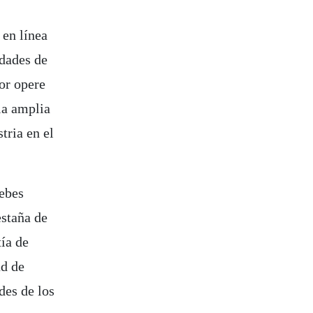
 en línea
idades de
dor opere
 la amplia
tria en el
debes
estaña de
tía de
ad de
des de los