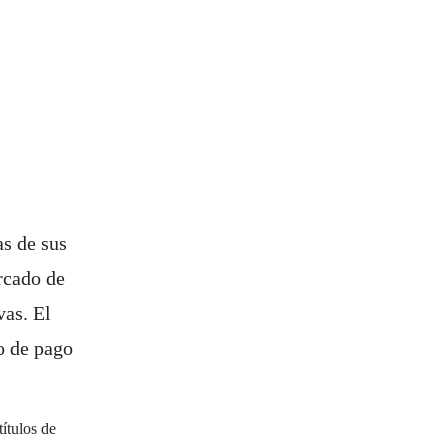
as de sus
rcado de
vas. El
ro de pago
ítulos de