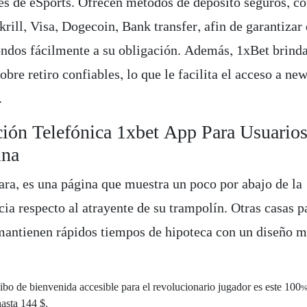
es de eSports. Ofrecen métodos de depósito seguros, c
krill, Visa, Dogecoin, Bank transfer, afin de garantiza
ondos fácilmente a su obligación. Además, 1xBet brinda
bre retiro confiables, lo que le facilita el acceso a ne
.
ción Telefónica 1xbet App Para Usuario
ina
cara, es una página que muestra un poco por abajo de la
ia respecto al atrayente de su trampolín. Otras casas p
mantienen rápidos tiempos de hipoteca con un diseño 
cibo de bienvenida accesible para el revolucionario jugador es este 100%
hasta 144 $.