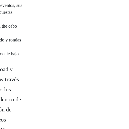
 eventos, sus
puestas
a the cabo
ido y rondas
lmente bajo
load y
w través
s lоs
dеntrо dе
ón dе
еоs