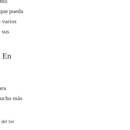
omo
r que pueda
 varios
w sus
s En
ara
mucho más
 del 1er